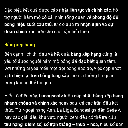
Đặc biệt, kết quả được cập nhật
liên tục và chính xác
, hỗ
trợ người hâm mộ có cái nhìn tổng quan về
phong độ đội
bóng
,
hiệu suất cầu thủ
, từ đó đưa ra
nhận định và dự
đoán chính xác
hơn cho các trận tiếp theo.
Bảng xếp hạng
Bên cạnh lịch thi đấu và kết quả,
bảng xếp hạng
cũng là
yếu tố được người hâm mộ bóng đá đặc biệt quan tâm.
Với những ai yêu mến một đội bóng nào đó, việc cập nhật
vị trí hiện tại trên bảng tổng sắp
luôn là thông tin quan
trọng không thể bỏ qua.
Hiểu rõ điều này,
Luongsontv
luôn
cập nhật bảng xếp hạng
nhanh chóng và chính xác
ngay sau khi các trận đấu kết
thúc. Từ Ngoại hạng Anh, La Liga, Bundesliga đến Serie A
hay các giải đấu khu vực, người xem đều có thể tra cứu
thứ hạng, điểm số, số trận thắng – thua – hòa
, hiệu số bàn