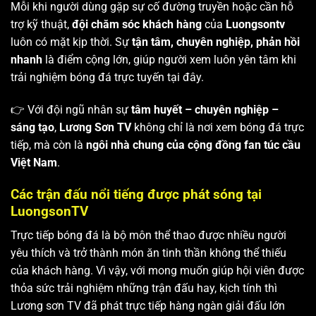
Mỗi khi người dùng gặp sự cố đường truyền hoặc cần hỗ
trợ kỹ thuật,
đội chăm sóc khách hàng
của
Luongsontv
luôn có mặt kịp thời. Sự
tận tâm, chuyên nghiệp, phản hồi
nhanh
là điểm cộng lớn, giúp người xem luôn yên tâm khi
trải nghiệm bóng đá trực tuyến tại đây.
👉 Với đội ngũ nhân sự
tâm huyết – chuyên nghiệp –
sáng tạo
,
Lương Sơn TV
không chỉ là nơi xem bóng đá trực
tiếp, mà còn là
ngôi nhà chung của cộng đồng fan túc cầu
Việt Nam
.
Các trận đấu nổi tiếng được phát sóng tại
LuongsonTV
Trực tiếp bóng đá là bộ môn thể thao được nhiều người
yêu thích và trở thành món ăn tinh thần không thể thiếu
của khách hàng. Vì vậy, với mong muốn giúp hội viên được
thỏa sức trải nghiệm những trận đấu hay, kịch tính thì
Lương sơn TV
đã phát trực tiếp hàng ngàn giải đấu lớn