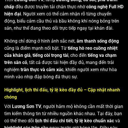
chấp
đều được truyền tải chân thực nhờ
công nghệ Full HD
hiện đại
. Người xem có thể cảm nhận rõ từng chuyển
động, biểu cảm cầu thủ và bầu không khí nóng bỏng trên
sân, như thể đang theo dõi trực tiếp ngay tại khán đài.
Không chỉ dừng ở hình ảnh sắc nét,
âm thanh sống động
cũng là điểm mạnh nổi bật. Từ
tiếng hò reo cuồng nhiệt
của khán giả
,
tiếng còi trọng tài
, cho đến
tiếng va chạm
trên sân cỏ
, tất cả được tái hiện đầy đủ, mang đến trải
nghiệm
trân thực và cảm xúc
, khiến người xem như hòa
mình vào nhịp đập bóng đá thực sự.
Highlight, lịch thi đấu, tỷ lệ kèo đầy đủ – Cập nhật nhanh
chóng
Với
Lương Sơn TV
, người hâm mộ không cần mất thời gian
tìm kiếm thông tin từ nhiều nguồn khác nhau. Tại đây, bạn
có thể theo dõi
lịch thi đấu chi tiết
,
tỷ lệ kèo chuẩn xác
và
highlight các trận cầu
ngay trước giờ bóng lăn. Điều này