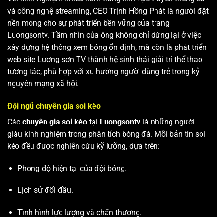
và công nghệ streaming, CEO Trịnh Hồng Phát là người đặt
nền móng cho sự phát triển bền vững của trang
Luongsontv. Tầm nhìn của ông không chỉ dừng lại ở việc
xây dựng hệ thống xem bóng ổn định, mà còn là phát triển
web site
Lương sơn TV
thành hệ sinh thái giải trí thể thao
tương tác, phù hợp với xu hướng người dùng trẻ trong kỷ
nguyên mạng xã hội.
Đội ngũ chuyên gia soi kèo
Các
chuyên gia soi kèo
tại
Luongsontv
là những người
giàu kinh nghiệm trong phân tích bóng đá. Mỗi bản tin soi
kèo đều được nghiên cứu kỹ lưỡng, dựa trên:
Phong độ hiện tại của đội bóng.
Lịch sử đối đầu.
Tình hình lực lượng và chấn thương.