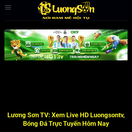
Bỏ
qua
nội
dung
Lương Sơn TV: Xem Live HD Luongsontv,
Bóng Đá Trực Tuyến Hôm Nay