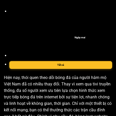
Ngày mai
Tất cả
Hiện nay, thói quen theo dõi bóng đá của người hâm mộ
Việt Nam đã có nhiều thay đổi. Thay vì xem qua tivi truyền
thống, đa số người xem ưu tiên lựa chọn hình thức xem
trực tiếp bóng đá trên internet bởi sự tiện lợi, nhanh chóng
và linh hoạt về không gian, thời gian. Chỉ với một thiết bị có
kết nối mạng, bạn có thể thưởng thức các trận cầu đỉnh