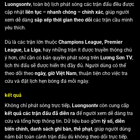
Luongsontv
, toàn bộ lịch phát sóng các trận đấu đều được
cập nhật
liên tục – nhanh chóng – chính xác
, giúp người
xem dễ dàng
sắp xếp thời gian theo dõi
các trận cầu mình
yêu thích.
Dù là các trận lớn thuộc
Champions League, Premier
League, La Liga
, hay những trận ít được truyền thông chú
ý hơn, chỉ cần có bản quyền phát sóng trên
Lương Sơn TV
,
lịch thi đấu sẽ được hiển thị đầy đủ. Người dùng có thể
theo dõi theo
ngày, giờ Việt Nam
, thuận tiện cho việc tra
cứu và đặt lịch hẹn bóng đá mỗi ngày.
kết quả
Không chỉ phát sóng trực tiếp,
Luongsontv
còn cung cấp
kết quả các trận đấu đã diễn ra
để người xem dễ dàng tra
cứu và tổng hợp thông tin. Dữ liệu bao gồm
tỷ số, diễn
biến chính, danh sách ghi bàn, thẻ phạt
, giúp người dùng
nắm bắt toàn cảnh trận đấu dù không theo dõi trực tiếp.