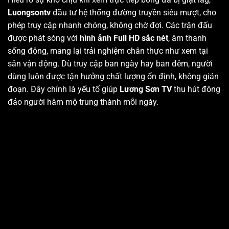
Luongsontv
đầu tư hệ thống đường truyền siêu mượt, cho
phép truy cập nhanh chóng, không chờ đợi. Các trận đấu
được phát sóng với
hình ảnh Full HD sắc nét
, âm thanh
sống động, mang lại trải nghiệm chân thực như xem tại
sân vận động. Dù truy cập ban ngày hay ban đêm, người
dùng luôn được tận hưởng chất lượng ổn định, không gián
đoạn. Đây chính là yếu tố giúp
Lương Sơn TV
thu hút đông
đảo người hâm mộ trung thành mỗi ngày.