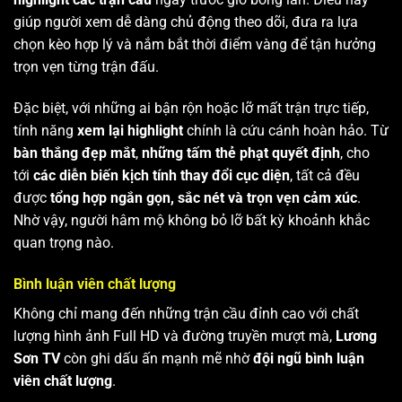
giúp người xem dễ dàng chủ động theo dõi, đưa ra lựa
chọn kèo hợp lý và nắm bắt thời điểm vàng để tận hưởng
trọn vẹn từng trận đấu.
Đặc biệt, với những ai bận rộn hoặc lỡ mất trận trực tiếp,
tính năng
xem lại highlight
chính là cứu cánh hoàn hảo. Từ
bàn thắng đẹp mắt
,
những tấm thẻ phạt quyết định
, cho
tới
các diễn biến kịch tính thay đổi cục diện
, tất cả đều
được
tổng hợp ngắn gọn, sắc nét và trọn vẹn cảm xúc
.
Nhờ vậy, người hâm mộ không bỏ lỡ bất kỳ khoảnh khắc
quan trọng nào.
Bình luận viên chất lượng
Không chỉ mang đến những trận cầu đỉnh cao với chất
lượng hình ảnh Full HD và đường truyền mượt mà,
Lương
Sơn TV
còn ghi dấu ấn mạnh mẽ nhờ
đội ngũ bình luận
viên chất lượng
.