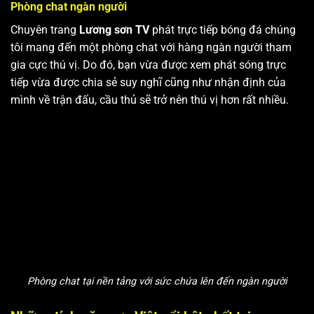
Phòng chat ngàn người
Chuyên trang
Lương sơn TV
phát trực tiếp bóng đá chúng
tôi mang đến một phòng chat với hàng ngàn người tham
gia cực thú vị. Do đó, bạn vừa được xem phát sóng trực
tiếp vừa được chia sẻ suy nghĩ cũng như nhận định của
mình về trận đấu, cầu thủ sẽ trở nên thú vị hơn rất nhiều.
Phòng chat tại nền tảng với sức chứa lên đến ngàn người