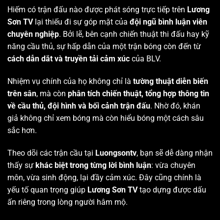
Hiếm có trận đấu nào được phát sóng trực tiếp trên
Lương
Sơn TV
lại thiếu đi sự góp mặt của
đội ngũ bình luận viên
chuyên nghiệp
. Bởi lẽ, bên cạnh chiến thuật thi đấu hay kỹ
năng cầu thủ, sự hấp dẫn của một trận bóng còn đến từ
cách dẫn dắt và truyền tải cảm xúc
của BLV.
Nhiệm vụ chính của họ không chỉ là
tường thuật diễn biến
trên sân
, mà còn
phân tích chiến thuật, tổng hợp thông tin
về cầu thủ, đội hình và bối cảnh trận đấu
. Nhờ đó, khán
giả không chỉ xem bóng mà còn hiểu bóng một cách sâu
sắc hơn.
Theo dõi các trận cầu tại
Luongsontv
, bạn sẽ dễ dàng nhận
thấy sự
khác biệt trong từng lời bình luận
: vừa chuyên
môn, vừa sinh động, lại đầy cảm xúc. Đây cũng chính là
yếu tố quan trọng giúp
Lương Sơn TV
tạo dựng được dấu
ấn riêng trong lòng người hâm mộ.