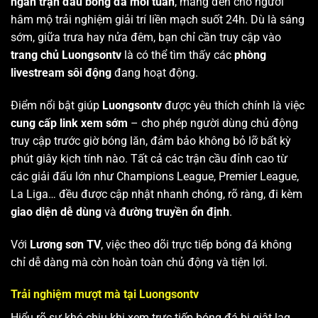
ngàn trận đấu bóng đá mỗi tuần
, mang đến cho người
hâm mộ trải nghiệm giải trí liền mạch suốt 24h. Dù là sáng
sớm, giữa trưa hay nửa đêm, bạn chỉ cần truy cập vào
trang chủ Luongsontv
là có thể tìm thấy các
phòng
livestream sôi động
đang hoạt động.
Điểm nổi bật giúp
Luongsontv
được yêu thích chính là việc
cung cấp link xem sớm
– cho phép người dùng chủ động
truy cập trước giờ bóng lăn, đảm bảo không bỏ lỡ bất kỳ
phút giây kịch tính nào. Tất cả các trận cầu đỉnh cao từ
các giải đấu lớn như Champions League, Premier League,
La Liga… đều được cập nhật nhanh chóng, rõ ràng, đi kèm
giao diện dễ dùng
và
đường truyền ổn định
.
Với
Lương sơn TV
, việc theo dõi trực tiếp bóng đá không
chỉ dễ dàng mà còn hoàn toàn chủ động và tiện lợi.
Trải nghiệm mượt mà tại Luongsontv
Hiểu rõ sự khó chịu khi xem trực tiếp bóng đá bị giật lag,