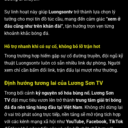
Sự linh hoạt này giúp
Luongsontv
trở thành lựa chọn lý
tưởng cho mọi tín đồ túc cầu, mang đến cảm giác
“xem ở
đâu cũng như trên khán đài”
, tận hưởng trọn vẹn từng
khoảnh khắc bóng đá.
Hỗ trợ nhanh khi có sự cố, không bỏ lỡ trận hot
Trong trường hợp hiếm gặp sự cố đường truyền, đội ngũ kỹ
thuật Luongsontv luôn có sẵn nhiều link dự phòng. Người
xem chỉ cần bấm đổi link, trận đấu lại mượt như thường.
Định hướng tương lai của Lương Sơn TV
Trong bối cảnh
kỷ nguyên số hóa bùng nổ
,
Lương Sơn
TV
đặt mục tiêu vươn lên trở thành
trung tâm giải trí bóng
đá đa nền tảng hàng đầu tại Việt Nam
. Không chỉ dừng lại
ở vai trò phát sóng trực tiếp, nền tảng sẽ mở rộng tích hợp
với các kênh mạng xã hội như
YouTube, Facebook, TikTok