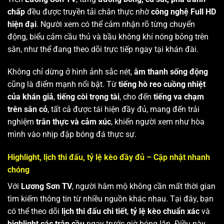
chấp
đều được truyền tải chân thực nhờ
công nghệ Full HD
hiện đại
. Người xem có thể cảm nhận rõ từng chuyển
động, biểu cảm cầu thủ và bầu không khí nóng bỏng trên
sân, như thể đang theo dõi trực tiếp ngay tại khán đài.
Không chỉ dừng ở hình ảnh sắc nét,
âm thanh sống động
cũng là điểm mạnh nổi bật. Từ
tiếng hò reo cuồng nhiệt
của khán giả
,
tiếng còi trọng tài
, cho đến
tiếng va chạm
trên sân cỏ
, tất cả được tái hiện đầy đủ, mang đến trải
nghiệm
trân thực và cảm xúc
, khiến người xem như hòa
mình vào nhịp đập bóng đá thực sự.
Highlight, lịch thi đấu, tỷ lệ kèo đầy đủ – Cập nhật nhanh
chóng
Với
Lương Sơn TV
, người hâm mộ không cần mất thời gian
tìm kiếm thông tin từ nhiều nguồn khác nhau. Tại đây, bạn
có thể theo dõi
lịch thi đấu chi tiết
,
tỷ lệ kèo chuẩn xác
và
highlight các trận cầu
ngay trước giờ bóng lăn. Điều này