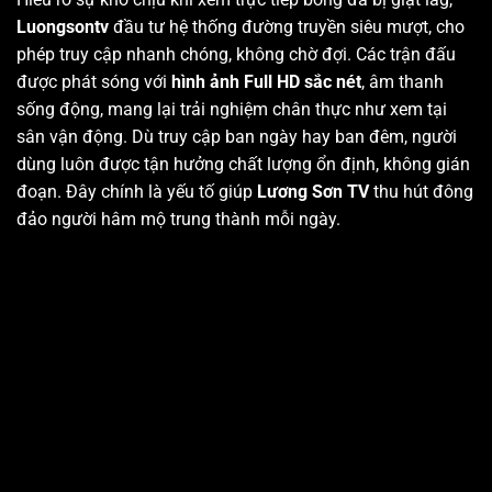
Luongsontv
đầu tư hệ thống đường truyền siêu mượt, cho
phép truy cập nhanh chóng, không chờ đợi. Các trận đấu
được phát sóng với
hình ảnh Full HD sắc nét
, âm thanh
sống động, mang lại trải nghiệm chân thực như xem tại
sân vận động. Dù truy cập ban ngày hay ban đêm, người
dùng luôn được tận hưởng chất lượng ổn định, không gián
đoạn. Đây chính là yếu tố giúp
Lương Sơn TV
thu hút đông
đảo người hâm mộ trung thành mỗi ngày.