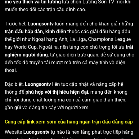
mộ yêu thích và tin tưởng
lựa chọn Lương Sơn TV mỗi khi
muốn theo dõi các trận cầu đỉnh cao.
Trước hết,
Luongsontv
luôn mang đến cho khán giả những
trận đấu hấp dẫn, kinh điển
thuộc các giải đấu hàng đầu
thế giới như Ngoại hạng Anh, La Liga, Champions League
hay World Cup. Ngoài ra, nền tảng còn chú trọng tối ưu
trải
nghiệm người dùng
, từ giao diện trực quan, dễ sử dụng cho
đến tốc độ truyền tải mượt mà trên cả máy tính và điện
thoại.
Đặc biệt,
Luongsontv
liên tục cập nhật và nâng cấp hệ
thống để
phù hợp với thị hiếu hiện đại
, mang đến không
chỉ nội dung chất lượng mà còn cả cảm giác thân thiện,
gần gũi và đáng tin cậy với người xem.
Cung cấp link xem sớm của hàng ngàn trận đấu đẳng cấp
Website
Luongsontv
tự hào là nền tảng phát trực tiếp hàng