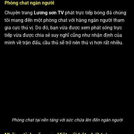
Phòng chat ngàn người
Chuyên trang
Lương sơn TV
phát trực tiếp bóng đá chúng
tôi mang đến một phòng chat với hàng ngàn người tham
gia cực thú vị. Do đó, bạn vừa được xem phát sóng trực
tiếp vừa được chia sẻ suy nghĩ cũng như nhận định của
mình về trận đấu, cầu thủ sẽ trở nên thú vị hơn rất nhiều.
Phòng chat tại nền tảng với sức chứa lên đến ngàn người