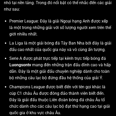
nhỏ tại nền tảng. Trong đó nổi bật có thể nhắc đến các giải
như sau:
Premier League: Đây là giải Ngoại hạng Anh được xếp
là một trong những giải với số lượng người xem trên thế
giới nhiều nhất.
La Liga là một giải bóng đá Tây Ban Nha bởi đây là giải
đấu cao nhất của quốc gia này và vô cùng ấn tượng.
Serie A được phát trực tiếp tại kênh trực tiếp bóng đá
Luongsontv
mang đến những trận đấu đỉnh cao và hấp
dẫn. Đây là một giải đấu chuyên nghiệp dành cho toàn
bộ những câu lạc bộ đứng đầu hệ thống của giải Ý.
Champions League được biết đến với tên gọi khác là
cúp C1 châu Âu được đông đảo thành viên biết đến.
Đây là giải đấu thuộc Liên đoàn bóng đá châu Âu tổ
chức dành cho các câu lạc bộ đạt thứ hạng cao tại giải
quốc gia ở khu vực châu Âu.