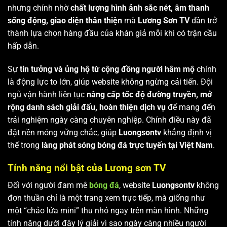
nhưng chính nhờ
chất lượng hình ảnh sắc nét, âm thanh
sống động, giao diện thân thiện
mà
Lương Sơn TV
dần trở
thành lựa chọn hàng đầu của khán giả mỗi khi có trận cầu
hấp dẫn.
Sự
tin tưởng và ủng hộ từ cộng đồng người hâm mộ
chính
là động lực to lớn, giúp website không ngừng cải tiến. Đội
ngũ vận hành liên tục
nâng cấp tốc độ đường truyền, mở
rộng danh sách giải đấu, hoàn thiện dịch vụ
để mang đến
trải nghiệm ngày càng chuyên nghiệp. Chính điều này đã
đặt nền móng vững chắc, giúp
Luongsontv
khẳng định vị
thế trong
làng phát sóng bóng đá trực tuyến tại Việt Nam
.
Tính năng nổi bật của Lương sơn TV
Đối với người đam mê
bóng đá
, website
Luongsontv
không
đơn thuần chỉ là một trang xem trực tiếp, mà giống như
một “chảo lửa mini” thu nhỏ ngay trên màn hình. Những
tính năng dưới đây lý giải vì sao ngày càng nhiều người