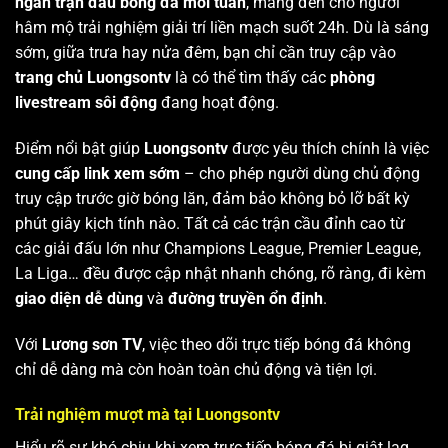
ngàn trận đấu bóng đá mỗi tuần
, mang đến cho người
hâm mộ trải nghiệm giải trí liền mạch suốt 24h. Dù là sáng
sớm, giữa trưa hay nửa đêm, bạn chỉ cần truy cập vào
trang chủ Luongsontv
là có thể tìm thấy các
phòng
livestream sôi động
đang hoạt động.
Điểm nổi bật giúp
Luongsontv
được yêu thích chính là việc
cung cấp link xem sớm
– cho phép người dùng chủ động
truy cập trước giờ bóng lăn, đảm bảo không bỏ lỡ bất kỳ
phút giây kịch tính nào. Tất cả các trận cầu đỉnh cao từ
các giải đấu lớn như Champions League, Premier League,
La Liga… đều được cập nhật nhanh chóng, rõ ràng, đi kèm
giao diện dễ dùng
và
đường truyền ổn định
.
Với
Lương sơn TV
, việc theo dõi trực tiếp bóng đá không
chỉ dễ dàng mà còn hoàn toàn chủ động và tiện lợi.
Trải nghiệm mượt mà tại Luongsontv
Hiểu rõ sự khó chịu khi xem trực tiếp bóng đá bị giật lag,