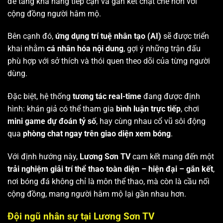
để tăng khả năng tiếp cận và gắn kết chặt chẽ hơn với
cộng đồng người hâm mộ.
Bên cạnh đó,
ứng dụng trí tuệ nhân tạo (AI)
sẽ được triển
khai nhằm
cá nhân hóa nội dung
, gợi ý những trận đấu
phù hợp với sở thích và thói quen theo dõi của từng người
dùng.
Đặc biệt, hệ thống
tương tác real-time
đang được định
hình: khán giả có thể tham gia
bình luận trực tiếp
, chơi
mini game dự đoán tỷ số
, hay cùng nhau cổ vũ sôi động
qua
phòng chat ngay trên giao diện xem bóng
.
Với định hướng này,
Lương Sơn TV
cam kết mang đến một
trải nghiệm giải trí thể thao toàn diện – hiện đại – gắn kết
,
nơi bóng đá không chỉ là môn thể thao, mà còn là cầu nối
cộng đồng, mang người hâm mộ lại gần nhau hơn.
Đội ngũ nhân sự tại Lương Sơn TV