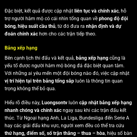
Đặc biệt, kết quả được cập nhật
liên tục và chính xác
, hỗ
trợ người hâm mộ có cái nhìn tổng quan về
phong độ đội
bóng
,
hiệu suất cầu thủ
, từ đó đưa ra
nhận định và dự
đoán chính xác
hơn cho các trận tiếp theo.
Bảng xếp hạng
Bên cạnh lịch thi đấu và kết quả,
bảng xếp hạng
cũng là
yếu tố được người hâm mộ bóng đá đặc biệt quan tâm.
Với những ai yêu mến một đội bóng nào đó, việc cập nhật
vị trí hiện tại trên bảng tổng sắp
luôn là thông tin quan
trọng không thể bỏ qua.
Hiểu rõ điều này,
Luongsontv
luôn
cập nhật bảng xếp hạng
nhanh chóng và chính xác
ngay sau khi các trận đấu kết
thúc. Từ Ngoại hạng Anh, La Liga, Bundesliga đến Serie A
hay các giải đấu khu vực, người xem đều có thể tra cứu
thứ hạng, điểm số, số trận thắng – thua – hòa
, hiệu số bàn