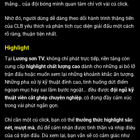
thắng… của đội bóng mình quan tâm chỉ với vài cú click.
Nhờ đó, người dùng dễ dàng theo dõi hành trình thăng tiến
của CLB yêu thích và phân tích cục diện giải đấu một cách
rõ ràng, thuận tiện nhất.
Highlight
Tại
Lương sơn TV
, không chỉ phát trực tiếp, nền tảng còn
cung cấp
highlight chất lượng cao
dành cho những ai bỏ lỡ
trận đấu hoặc muốn xem lại những khoảnh khắc ấn tượng.
Những pha xử lý kỹ thuật đỉnh cao, tình huống dứt điểm
ngoạn mục hay sai lầm bước ngoặt… đều được
đội ngũ kỹ
thuật viên cắt ghép chuyên nghiệp
, cô đọng đầy cảm xúc
trong vài phút ngắn gọn.
Chỉ cần một cú click, bạn có thể
thưởng thức highlight sắc
nét, mượt mà
, đủ để cảm nhận được tinh thần và nhịp điệu
của cả trận đấu. Dù xem lại, bạn vẫn sẽ có cảm giác như