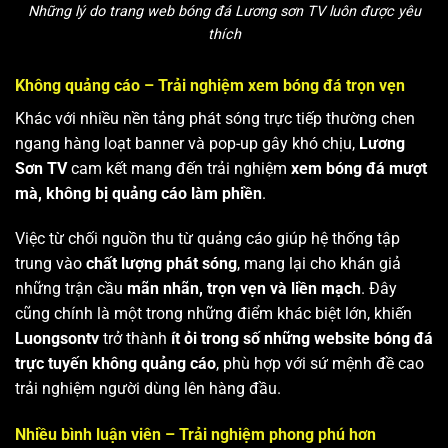
Những lý do trang web bóng đá Lương sơn TV luôn được yêu
thích
Không quảng cáo – Trải nghiệm xem bóng đá trọn vẹn
Khác với nhiều nền tảng phát sóng trực tiếp thường chen
ngang hàng loạt banner và pop-up gây khó chịu,
Lương
Sơn TV
cam kết mang đến trải nghiệm
xem bóng đá mượt
mà, không bị quảng cáo làm phiền
.
Việc từ chối nguồn thu từ quảng cáo giúp hệ thống tập
trung vào
chất lượng phát sóng
, mang lại cho khán giả
những trận cầu
mãn nhãn, trọn vẹn và liền mạch
. Đây
cũng chính là một trong những điểm khác biệt lớn, khiến
Luongsontv
trở thành
ít ỏi trong số những website bóng đá
trực tuyến không quảng cáo
, phù hợp với sứ mệnh đề cao
trải nghiệm người dùng lên hàng đầu.
Nhiều bình luận viên – Trải nghiệm phong phú hơn