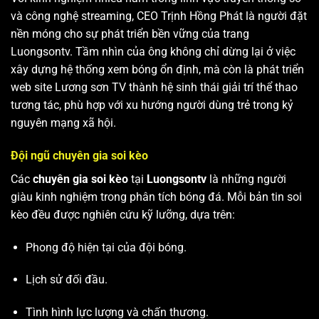
và công nghệ streaming, CEO Trịnh Hồng Phát là người đặt
nền móng cho sự phát triển bền vững của trang
Luongsontv. Tầm nhìn của ông không chỉ dừng lại ở việc
xây dựng hệ thống xem bóng ổn định, mà còn là phát triển
web site
Lương sơn TV
thành hệ sinh thái giải trí thể thao
tương tác, phù hợp với xu hướng người dùng trẻ trong kỷ
nguyên mạng xã hội.
Đội ngũ chuyên gia soi kèo
Các
chuyên gia soi kèo
tại
Luongsontv
là những người
giàu kinh nghiệm trong phân tích bóng đá. Mỗi bản tin soi
kèo đều được nghiên cứu kỹ lưỡng, dựa trên:
Phong độ hiện tại của đội bóng.
Lịch sử đối đầu.
Tình hình lực lượng và chấn thương.