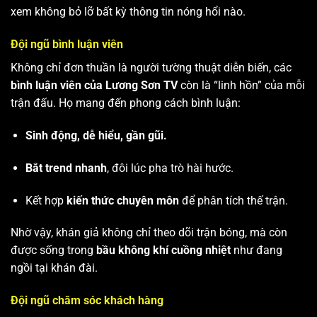
xem không bỏ lỡ bất kỳ thông tin nóng hổi nào.
Đội ngũ bình luận viên
Không chỉ đơn thuần là người tường thuật diễn biến, các
bình luận viên của Lương Sơn TV
còn là “linh hồn” của mỗi
trận đấu. Họ mang đến phong cách bình luận:
Sinh động, dễ hiểu, gần gũi.
Bắt trend nhanh
, đôi lúc pha trò hài hước.
Kết hợp
kiến thức chuyên môn
để phân tích thế trận.
Nhờ vậy, khán giả không chỉ theo dõi trận bóng, mà còn
được sống trong
bầu không khí cuồng nhiệt
như đang
ngồi tại khán đài.
Đội ngũ chăm sóc khách hàng