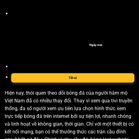
Ngày mai
Tất cả
Hiện nay, thói quen theo dõi bóng đá của người hâm mộ
Việt Nam đã có nhiều thay đổi. Thay vì xem qua tivi truyền
thống, đa số người xem ưu tiên lựa chọn hình thức xem
trực tiếp bóng đá trên internet bởi sự tiện lợi, nhanh chóng
và linh hoạt về không gian, thời gian. Chỉ với một thiết bị có
kết nối mạng, bạn có thể thưởng thức các trận cầu đỉnh