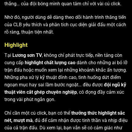
thắng… của đội bóng mình quan tâm chỉ với vài cú click.
Nhờ đó, người dùng dễ dàng theo dõi hành trình thăng tiến
của CLB yêu thích và phân tích cục diện giải đấu một cách
rõ ràng, thuận tiện nhất.
Highlight
Tại
Lương sơn TV
, không chỉ phát trực tiếp, nền tảng còn
cung cấp
highlight chất lượng cao
dành cho những ai bỏ lỡ
trận đấu hoặc muốn xem lại những khoảnh khắc ấn tượng.
Những pha xử lý kỹ thuật đỉnh cao, tình huống dứt điểm
ngoạn mục hay sai lầm bước ngoặt… đều được
đội ngũ kỹ
thuật viên cắt ghép chuyên nghiệp
, cô đọng đầy cảm xúc
trong vài phút ngắn gọn.
Chỉ cần một cú click, bạn có thể
thưởng thức highlight sắc
nét, mượt mà
, đủ để cảm nhận được tinh thần và nhịp điệu
của cả trận đấu. Dù xem lại, bạn vẫn sẽ có cảm giác như