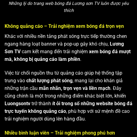
Những lý do trang web bóng đá Lương sơn TV luôn được yêu
thích
Không quảng cáo – Trải nghiệm xem bóng đá trọn vẹn
Khác với nhiều nền tảng phát sóng trực tiếp thường chen
ngang hàng loạt banner và pop-up gây khó chịu,
Lương
Sơn TV
cam kết mang đến trải nghiệm
xem bóng đá mượt
mà, không bị quảng cáo làm phiền
.
Việc từ chối nguồn thu từ quảng cáo giúp hệ thống tập
trung vào
chất lượng phát sóng
, mang lại cho khán giả
những trận cầu
mãn nhãn, trọn vẹn và liền mạch
. Đây
cũng chính là một trong những điểm khác biệt lớn, khiến
Luongsontv
trở thành
ít ỏi trong số những website bóng đá
trực tuyến không quảng cáo
, phù hợp với sứ mệnh đề cao
trải nghiệm người dùng lên hàng đầu.
Nhiều bình luận viên – Trải nghiệm phong phú hơn