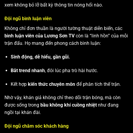
xem không bỏ lỡ bất kỳ thông tin nóng hổi nào.
Đội ngũ bình luận viên
Không chỉ đơn thuần là người tường thuật diễn biến, các
bình luận viên của Lương Sơn TV
còn là “linh hồn” của mỗi
trận đấu. Họ mang đến phong cách bình luận:
Sinh động, dễ hiểu, gần gũi.
Bắt trend nhanh
, đôi lúc pha trò hài hước.
Kết hợp
kiến thức chuyên môn
để phân tích thế trận.
Nhờ vậy, khán giả không chỉ theo dõi trận bóng, mà còn
được sống trong
bầu không khí cuồng nhiệt
như đang
ngồi tại khán đài.
Đội ngũ chăm sóc khách hàng