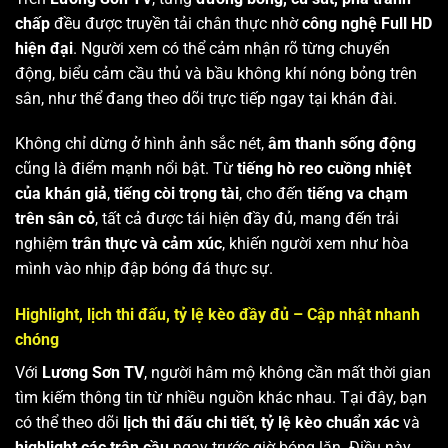
chấp
đều được truyền tải chân thực nhờ
công nghệ Full HD
hiện đại
. Người xem có thể cảm nhận rõ từng chuyển
động, biểu cảm cầu thủ và bầu không khí nóng bỏng trên
sân, như thể đang theo dõi trực tiếp ngay tại khán đài.
Không chỉ dừng ở hình ảnh sắc nét,
âm thanh sống động
cũng là điểm mạnh nổi bật. Từ
tiếng hò reo cuồng nhiệt
của khán giả
,
tiếng còi trọng tài
, cho đến
tiếng va chạm
trên sân cỏ
, tất cả được tái hiện đầy đủ, mang đến trải
nghiệm
trân thực và cảm xúc
, khiến người xem như hòa
mình vào nhịp đập bóng đá thực sự.
Highlight, lịch thi đấu, tỷ lệ kèo đầy đủ – Cập nhật nhanh
chóng
Với
Lương Sơn TV
, người hâm mộ không cần mất thời gian
tìm kiếm thông tin từ nhiều nguồn khác nhau. Tại đây, bạn
có thể theo dõi
lịch thi đấu chi tiết
,
tỷ lệ kèo chuẩn xác
và
highlight các trận cầu
ngay trước giờ bóng lăn. Điều này