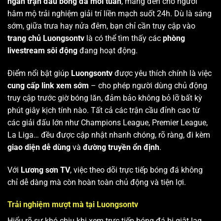
ngàn trận đấu bóng đá mỗi tuần
, mang đến cho người
hâm mộ trải nghiệm giải trí liền mạch suốt 24h. Dù là sáng
sớm, giữa trưa hay nửa đêm, bạn chỉ cần truy cập vào
trang chủ Luongsontv
là có thể tìm thấy các
phòng
livestream sôi động
đang hoạt động.
Điểm nổi bật giúp
Luongsontv
được yêu thích chính là việc
cung cấp link xem sớm
– cho phép người dùng chủ động
truy cập trước giờ bóng lăn, đảm bảo không bỏ lỡ bất kỳ
phút giây kịch tính nào. Tất cả các trận cầu đỉnh cao từ
các giải đấu lớn như Champions League, Premier League,
La Liga… đều được cập nhật nhanh chóng, rõ ràng, đi kèm
giao diện dễ dùng
và
đường truyền ổn định
.
Với
Lương sơn TV
, việc theo dõi trực tiếp bóng đá không
chỉ dễ dàng mà còn hoàn toàn chủ động và tiện lợi.
Trải nghiệm mượt mà tại Luongsontv
Hiểu rõ sự khó chịu khi xem trực tiếp bóng đá bị giật lag,