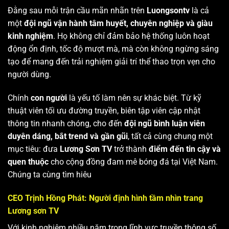
Đằng sau mỗi trận cầu mãn nhãn trên
Luongsontv
là cả
một
đội ngũ vận hành tâm huyết, chuyên nghiệp và giàu
kinh nghiệm
. Họ không chỉ đảm bảo hệ thống luôn hoạt
động ổn định, tốc độ mượt mà, mà còn không ngừng sáng
tạo để mang đến trải nghiệm giải trí thể thao trọn vẹn cho
người dùng.
Chính
con người
là yếu tố làm nên sự khác biệt. Từ kỹ
thuật viên tối ưu đường truyền, biên tập viên cập nhật
thông tin nhanh chóng, cho đến
đội ngũ bình luận viên
duyên dáng, bắt trend và gần gũi
, tất cả cùng chung một
mục tiêu: đưa
Lương Sơn TV
trở thành
điểm đến tin cậy và
quen thuộc
cho cộng đồng đam mê bóng đá tại Việt Nam.
Chúng ta cùng tìm hiêu
CEO Trịnh Hồng Phát: Người định hình tầm nhìn trang
Lương sơn TV
Với kinh nghiệm nhiều năm trong lĩnh vực truyền thông số