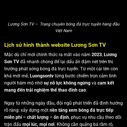
Lương Sơn TV – Trang chuyên bóng đá trực tuyến hàng đầu
Việt Nam
Lịch sử hình thành website Lương Sơn TV
Mặc dù chỉ mới chính thức ra mắt vào năm
2023
,
Lương
Sơn TV
đã nhanh chóng để lại dấu ấn đậm nét trên thị
trường phát sóng bóng đá trực tuyến. Từ một cái tên còn
khá mới mẻ,
Luongsontv
từng bước chiếm trọn cảm tình
người hâm mộ nhờ
sự nỗ lực không ngừng
và
cam kết
mang đến trải nghiệm thể thao đỉnh cao
.
Ngay từ những ngày đầu, đội ngũ phát triển đã định hướng
rõ ràng: xây dựng một
nền tảng xem bóng đá trực tiếp
miễn phí – chất lượng – ổn định
, phục vụ nhu cầu theo dõi
trận đấu
mọi lúc, mọi nơi
. Không cần quảng bá rầm rộ,