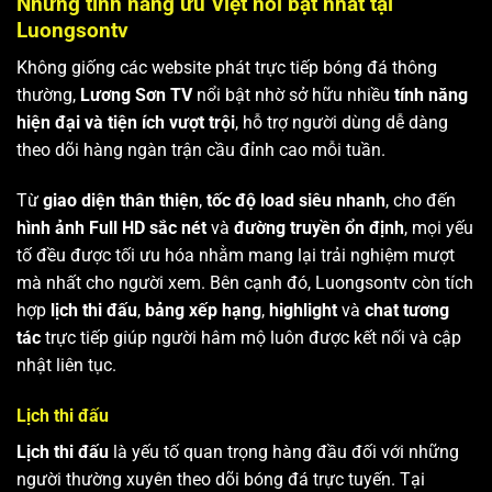
Những tính năng ưu Việt nổi bật nhất tại
Luongsontv
Không giống các website phát trực tiếp bóng đá thông
thường,
Lương Sơn TV
nổi bật nhờ sở hữu nhiều
tính năng
hiện đại và tiện ích vượt trội
, hỗ trợ người dùng dễ dàng
theo dõi hàng ngàn trận cầu đỉnh cao mỗi tuần.
Từ
giao diện thân thiện
,
tốc độ load siêu nhanh
, cho đến
hình ảnh Full HD sắc nét
và
đường truyền ổn định
, mọi yếu
tố đều được tối ưu hóa nhằm mang lại trải nghiệm mượt
mà nhất cho người xem. Bên cạnh đó, Luongsontv còn tích
hợp
lịch thi đấu
,
bảng xếp hạng
,
highlight
và
chat tương
tác
trực tiếp giúp người hâm mộ luôn được kết nối và cập
nhật liên tục.
Lịch thi đấu
Lịch thi đấu
là yếu tố quan trọng hàng đầu đối với những
người thường xuyên theo dõi bóng đá trực tuyến. Tại