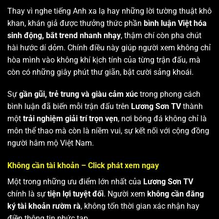
Thay vì nghe tiếng Anh xa lạ hay những lời tường thuật khô
khan, khán giả được thưởng thức phần
bình luận Việt hóa
sinh động, bắt trend nhanh nhạy
, thậm chí còn pha chút
hài hước dí dỏm. Chính điều này giúp người xem không chỉ
hòa mình vào không khí kịch tính của từng trận đấu, mà
còn có những giây phút thư giãn, bật cười sảng khoái.
Sự
gần gũi, trẻ trung và giàu cảm xúc
trong phong cách
bình luận đã biến mỗi trận đấu trên
Lương Sơn TV
thành
một
trải nghiệm giải trí trọn vẹn
, nơi bóng đá không chỉ là
môn thể thao mà còn là niềm vui, sự kết nối với cộng đồng
người hâm mộ Việt Nam.
Không cần tài khoản – Click phát xem ngay
Một trong những ưu điểm lớn nhất của
Lương Sơn TV
chính là sự
tiện lợi tuyệt đối
. Người xem
không cần đăng
ký tài khoản rườm rà
, không tốn thời gian xác nhận hay
điền thông tin phức tạp.