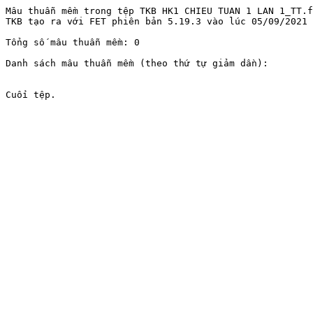
Mâu thuẫn mềm trong tệp TKB HK1 CHIEU TUAN 1 LAN 1_TT.f
TKB tạo ra với FET phiên bản 5.19.3 vào lúc 05/09/2021 
Tổng số mâu thuẫn mềm: 0

Danh sách mâu thuẫn mềm (theo thứ tự giảm dần):
