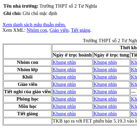
Tên nhà trường:
Trường THPT số 2 Tư Nghĩa
Ghi chú:
Ghi chú mặc định
Xem danh sách mâu thuẫn mềm.
Xem XML:
Nhóm con
,
Giáo viên
,
Tiết giảng
.
Trường THPT số 2 Tư Ngh
Thời kh
Ngày ở trục hoành
Ngày ở trục tung
Ti
Nhóm con
Khung nhìn
Khung nhìn
Kh
Nhóm lớp
Khung nhìn
Khung nhìn
Kh
Khối
Khung nhìn
Khung nhìn
Kh
Giáo viên
Khung nhìn
Khung nhìn
Kh
Tiết nghỉ của giáo viên
Khung nhìn
Khung nhìn
---
Phòng học
Khung nhìn
Khung nhìn
Kh
Môn học
Khung nhìn
Khung nhìn
Kh
Tiết giảng
Khung nhìn
Khung nhìn
Kh
TKB tạo ra với FET phiên bản 5.19.3 vào 