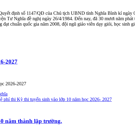
Quyết định số 1147/QĐ của Chủ tịch UBND tỉnh Nghĩa Bình kí ngày 0
n Tư Nghĩa đề nghị ngày 26/4/1984. Đến nay, đã 30 mươi năm phát tri
ạt chuẩn quốc gia năm 2008, đội ngũ giáo viên dạy giỏi, học sinh giỏ
026-2027
 học 2026-2027
ghĩa
lệ phí thi Kỳ thi tuyển sinh vào lớp 10 năm học 2026- 2027
40 năm thành lập trường.