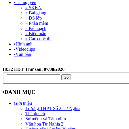
•
Tài nguyên
» SKKN
» Bài giảng
» DS lớp
» Phần mềm
» Kế hoạch
» Biểu mẫu
» Các cuộc thi
•
Hình ảnh
•
Videoclips
•
Văn bản
18:32 EDT Thứ sáu, 07/08/2026
•
DANH MỤC
Giới thiệu
Trường THPT Số 2 Tư Nghĩa
Thành tích
Sứ mệnh và Tầm nhìn
Văn hóa Tư Nghĩa 2