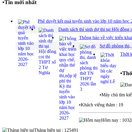
•
Tin mới nhất
Phê duyệt kết quả tuyển sinh vào lớp 10 năm họ
Danh sách thí sinh dự thi tại Hội đồ
Thông báo về việc triển khai
Sơ đồ phòng thi,
Thời 
•
Thố
•
Máy chủ tìm kiế
•
Khách viếng thăm : 19
Hôm nay : 1032
Tháng hiện tại : 125491