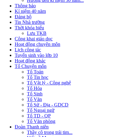
Hướng đến kỉ niệm 30 năm...
Thông báo
Kỉ niệm 40 năm
Đảng bộ
Tin Nhà trường
Thời khóa biểu
Lưu TKB
Công khai giáo dục
Hoạt động chuyên môn
Lịch công tác
Tuyển sinh vào lớp 10
Hoạt động khác
Tổ Chuyên môn
Tổ Toán
Tổ Tin học
Tổ Vật lý - Công nghệ
Tổ Hóa
Tổ Sinh
Tổ Văn
Tổ Sử - Địa - GDCD
Tổ Ngoại ngữ
Tổ TD - QP
Tổ Văn phòng
Đoàn Thanh niên
Thầy cô trong trái tim...