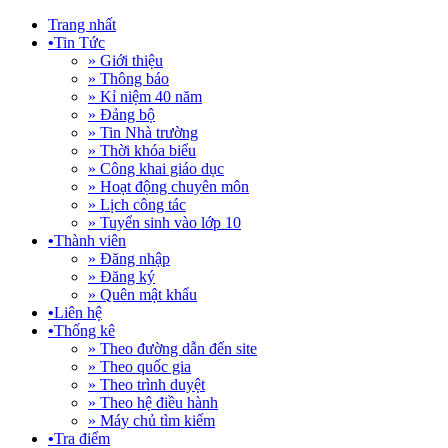
Trang nhất
•
Tin Tức
» Giới thiệu
» Thông báo
» Kỉ niệm 40 năm
» Đảng bộ
» Tin Nhà trường
» Thời khóa biểu
» Công khai giáo dục
» Hoạt động chuyên môn
» Lịch công tác
» Tuyển sinh vào lớp 10
•
Thành viên
» Đăng nhập
» Đăng ký
» Quên mật khẩu
•
Liên hệ
•
Thống kê
» Theo đường dẫn đến site
» Theo quốc gia
» Theo trình duyệt
» Theo hệ điều hành
» Máy chủ tìm kiếm
•
Tra điểm