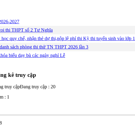
c 2026-2027
ng coi thi THPT số 2 Tư Nghĩa
 học quy chế, nhận thẻ dự thi,nộp lệ phí thi Kỳ thi tuyển sinh vào lớ
 danh sách phòng thi thử TN THPT 2026 lần 3
khóa biểu dạy bù các ngày nghỉ Lễ
ng kê truy cập
Đang truy cập : 20
m : 1
8