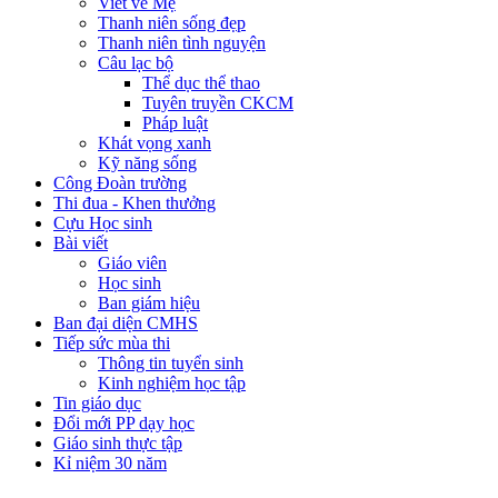
Viết về Mẹ
Thanh niên sống đẹp
Thanh niên tình nguyện
Câu lạc bộ
Thể dục thể thao
Tuyên truyền CKCM
Pháp luật
Khát vọng xanh
Kỹ năng sống
Công Đoàn trường
Thi đua - Khen thưởng
Cựu Học sinh
Bài viết
Giáo viên
Học sinh
Ban giám hiệu
Ban đại diện CMHS
Tiếp sức mùa thi
Thông tin tuyển sinh
Kinh nghiệm học tập
Tin giáo dục
Đổi mới PP dạy học
Giáo sinh thực tập
Kỉ niệm 30 năm