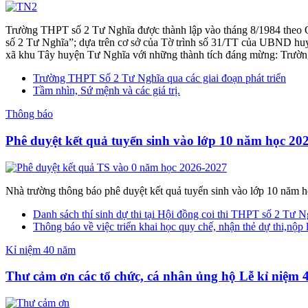
Trường THPT số 2 Tư Nghĩa được thành lập vào tháng 8/1984 theo 
số 2 Tư Nghĩa”; dựa trên cơ sở của Tờ trình số 31/TT của UBND huyệ
xã khu Tây huyện Tư Nghĩa với những thành tích đáng mừng: Trường đ
Trường THPT Số 2 Tư Nghĩa qua các giai đoạn phát triển
Tầm nhìn, Sứ mệnh và các giá trị.
Thông báo
Phê duyệt kết quả tuyển sinh vào lớp 10 năm học 2
Nhà trường thông báo phê duyệt kết quả tuyển sinh vào lớp 10 năm
Danh sách thí sinh dự thi tại Hội đồng coi thi THPT số 2 Tư N
Thông báo về việc triển khai học quy chế, nhận thẻ dự thi,nộp 
Kỉ niệm 40 năm
Thư cảm ơn các tổ chức, cá nhân ủng hộ Lễ kỉ niệm 