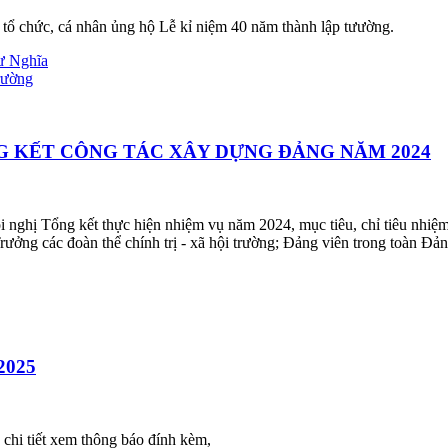
tổ chức, cá nhân ủng hộ Lễ kỉ niệm 40 năm thành lập tưường.
ư Nghĩa
rường
G KẾT CÔNG TÁC XÂY DỰNG ĐẢNG NĂM 2024
ghị Tổng kết thực hiện nhiệm vụ năm 2024, mục tiêu, chỉ tiêu nhiệm
ưởng các đoàn thể chính trị - xã hội trường; Đảng viên trong toàn Đản
-2025
 chi tiết xem thông báo đính kèm,