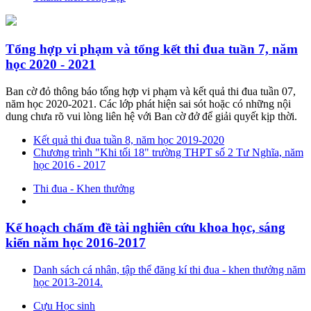
Tổng hợp vi phạm và tổng kết thi đua tuần 7, năm
học 2020 - 2021
Ban cờ đỏ thông báo tổng hợp vi phạm và kết quả thi đua tuần 07,
năm học 2020-2021. Các lớp phát hiện sai sót hoặc có những nội
dung chưa rõ vui lòng liên hệ với Ban cờ đở để giải quyết kịp thời.
Kết quả thi đua tuần 8, năm học 2019-2020
Chương trình "Khi tối 18" trường THPT số 2 Tư Nghĩa, năm
học 2016 - 2017
Thi đua - Khen thưởng
Kế hoạch chấm đề tài nghiên cứu khoa học, sáng
kiến năm học 2016-2017
Danh sách cá nhân, tập thể đăng kí thi đua - khen thưởng năm
học 2013-2014.
Cựu Học sinh