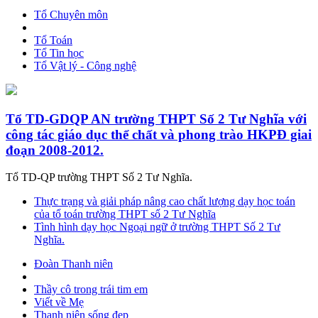
Tổ Chuyên môn
Tổ Toán
Tổ Tin học
Tổ Vật lý - Công nghệ
Tổ TD-GDQP AN trường THPT Số 2 Tư Nghĩa với
công tác giáo dục thể chất và phong trào HKPĐ giai
đoạn 2008-2012.
Tổ TD-QP trường THPT Số 2 Tư Nghĩa.
Thực trạng và giải pháp nâng cao chất lượng dạy học toán
của tổ toán trường THPT số 2 Tư Nghĩa
Tình hình dạy học Ngoại ngữ ở trường THPT Số 2 Tư
Nghĩa.
Đoàn Thanh niên
Thầy cô trong trái tim em
Viết về Mẹ
Thanh niên sống đẹp