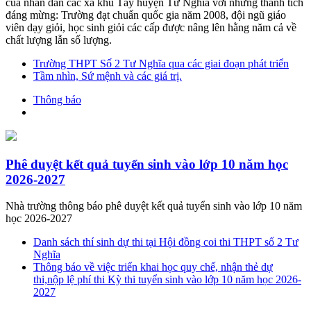
của nhân dân các xã khu Tây huyện Tư Nghĩa với những thành tích
đáng mừng: Trường đạt chuẩn quốc gia năm 2008, đội ngũ giáo
viên dạy giỏi, học sinh giỏi các cấp được nâng lên hằng năm cả về
chất lượng lẫn số lượng.
Trường THPT Số 2 Tư Nghĩa qua các giai đoạn phát triển
Tầm nhìn, Sứ mệnh và các giá trị.
Thông báo
Phê duyệt kết quả tuyển sinh vào lớp 10 năm học
2026-2027
Nhà trường thông báo phê duyệt kết quả tuyển sinh vào lớp 10 năm
học 2026-2027
Danh sách thí sinh dự thi tại Hội đồng coi thi THPT số 2 Tư
Nghĩa
Thông báo về việc triển khai học quy chế, nhận thẻ dự
thi,nộp lệ phí thi Kỳ thi tuyển sinh vào lớp 10 năm học 2026-
2027