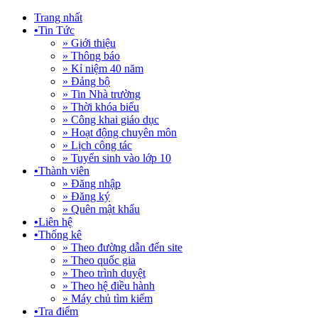
Trang nhất
•
Tin Tức
» Giới thiệu
» Thông báo
» Kỉ niệm 40 năm
» Đảng bộ
» Tin Nhà trường
» Thời khóa biểu
» Công khai giáo dục
» Hoạt động chuyên môn
» Lịch công tác
» Tuyển sinh vào lớp 10
•
Thành viên
» Đăng nhập
» Đăng ký
» Quên mật khẩu
•
Liên hệ
•
Thống kê
» Theo đường dẫn đến site
» Theo quốc gia
» Theo trình duyệt
» Theo hệ điều hành
» Máy chủ tìm kiếm
•
Tra điểm