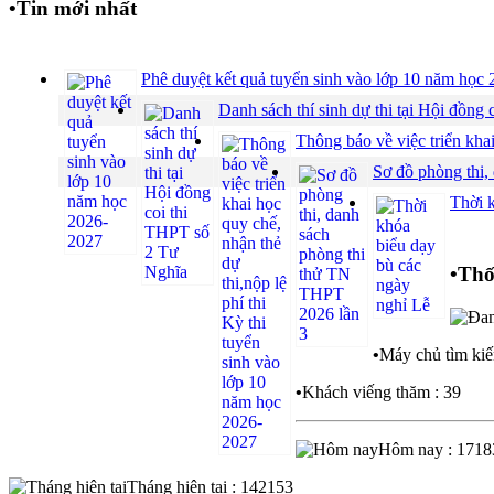
•
Tin mới nhất
Phê duyệt kết quả tuyển sinh vào lớp 10 năm họ
Danh sách thí sinh dự thi tại Hội đồ
Thông báo về việc triển khai
Sơ đồ phòng thi,
Thời 
•
Thố
•
Máy chủ tìm kiế
•
Khách viếng thăm : 39
Hôm nay : 1718
Tháng hiện tại : 142153