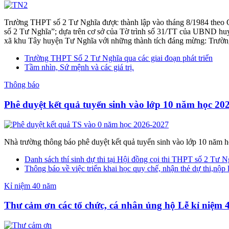
Trường THPT số 2 Tư Nghĩa được thành lập vào tháng 8/1984 theo 
số 2 Tư Nghĩa”; dựa trên cơ sở của Tờ trình số 31/TT của UBND huyệ
xã khu Tây huyện Tư Nghĩa với những thành tích đáng mừng: Trường đ
Trường THPT Số 2 Tư Nghĩa qua các giai đoạn phát triển
Tầm nhìn, Sứ mệnh và các giá trị.
Thông báo
Phê duyệt kết quả tuyển sinh vào lớp 10 năm học 2
Nhà trường thông báo phê duyệt kết quả tuyển sinh vào lớp 10 năm
Danh sách thí sinh dự thi tại Hội đồng coi thi THPT số 2 Tư N
Thông báo về việc triển khai học quy chế, nhận thẻ dự thi,nộp 
Kỉ niệm 40 năm
Thư cảm ơn các tổ chức, cá nhân ủng hộ Lễ kỉ niệm 