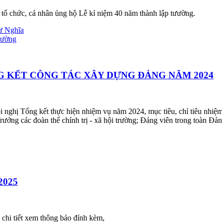
tổ chức, cá nhân ủng hộ Lễ kỉ niệm 40 năm thành lập tưường.
ư Nghĩa
rường
G KẾT CÔNG TÁC XÂY DỰNG ĐẢNG NĂM 2024
ghị Tổng kết thực hiện nhiệm vụ năm 2024, mục tiêu, chỉ tiêu nhiệm
ưởng các đoàn thể chính trị - xã hội trường; Đảng viên trong toàn Đản
-2025
 chi tiết xem thông báo đính kèm,