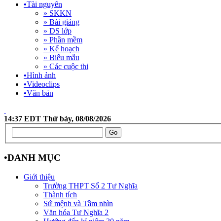
•
Tài nguyên
» SKKN
» Bài giảng
» DS lớp
» Phần mềm
» Kế hoạch
» Biểu mẫu
» Các cuộc thi
•
Hình ảnh
•
Videoclips
•
Văn bản
14:37 EDT Thứ bảy, 08/08/2026
•
DANH MỤC
Giới thiệu
Trường THPT Số 2 Tư Nghĩa
Thành tích
Sứ mệnh và Tầm nhìn
Văn hóa Tư Nghĩa 2