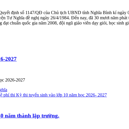
Quyết định số 1147/QĐ của Chủ tịch UBND tỉnh Nghĩa Bình kí ngày 0
n Tư Nghĩa đề nghị ngày 26/4/1984. Đến nay, đã 30 mươi năm phát tri
ạt chuẩn quốc gia năm 2008, đội ngũ giáo viên dạy giỏi, học sinh giỏ
026-2027
 học 2026-2027
ghĩa
lệ phí thi Kỳ thi tuyển sinh vào lớp 10 năm học 2026- 2027
40 năm thành lập trường.