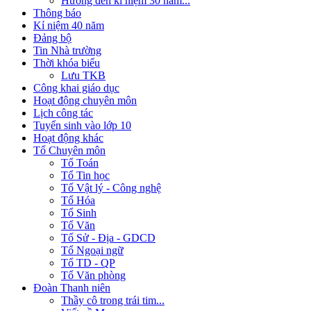
Hướng đến kỉ niệm 30 năm...
Thông báo
Kỉ niệm 40 năm
Đảng bộ
Tin Nhà trường
Thời khóa biểu
Lưu TKB
Công khai giáo dục
Hoạt động chuyên môn
Lịch công tác
Tuyển sinh vào lớp 10
Hoạt động khác
Tổ Chuyên môn
Tổ Toán
Tổ Tin học
Tổ Vật lý - Công nghệ
Tổ Hóa
Tổ Sinh
Tổ Văn
Tổ Sử - Địa - GDCD
Tổ Ngoại ngữ
Tổ TD - QP
Tổ Văn phòng
Đoàn Thanh niên
Thầy cô trong trái tim...