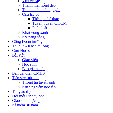
Viết về Mẹ
Thanh niên sống đẹp
Thanh niên tình nguyện
Câu lạc bộ
Thể dục thể thao
Tuyên truyền CKCM
Pháp luật
Khát vọng xanh
Kỹ năng sống
Công Đoàn trường
Thi đua - Khen thưởng
Cựu Học sinh
Bài viết
Giáo viên
Học sinh
Ban giám hiệu
Ban đại diện CMHS
Tiếp sức mùa thi
Thông tin tuyển sinh
Kinh nghiệm học tập
Tin giáo dục
Đổi mới PP dạy học
Giáo sinh thực tập
Kỉ niệm 30 năm