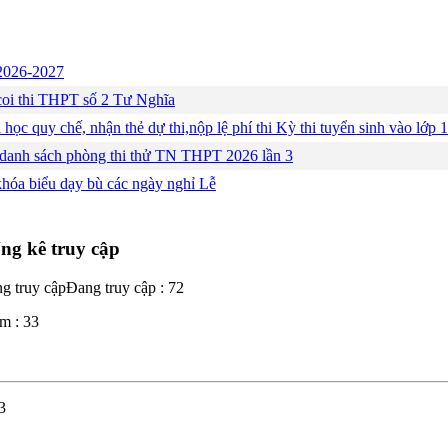
c 2026-2027
ng coi thi THPT số 2 Tư Nghĩa
 học quy chế, nhận thẻ dự thi,nộp lệ phí thi Kỳ thi tuyển sinh vào lớ
 danh sách phòng thi thử TN THPT 2026 lần 3
khóa biểu dạy bù các ngày nghỉ Lễ
ng kê truy cập
Đang truy cập : 72
m : 33
3