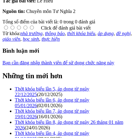
Tác giả bài viết:
Lê Hiếu
Nguồn tin:
Chuyên môn Tư Nghĩa 2
Tổng số điểm của bài viết là: 0 trong 0 đánh giá
Click để đánh giá bài viết
Từ khóa:
nhà trường
,
thông báo
,
thời khóa biểu
,
áp dụng
,
đề nghị
,
giáo viên
,
học sinh
,
thực hiện
Bình luận mới
Bạn cần đăng nhập thành viên để sử dụng chức năng này
Những tin mới hơn
Thời khóa biểu lần 5, áp dụng từ ngày
22/12/2025
(20/12/2025)
Thời khóa biểu lần 6, áp dụng từ ngày
05/01/2026
(02/01/2026)
Thời khóa biểu lần 7, áp dụng từ ngày
19/01/2026
(16/01/2026)
Thời khóa biểu lần 8, áp dụng từ ngày 26 tháng 01 năm
2026
(24/01/2026)
Thời khóa biểu lần 4, áp dụng từ ngày