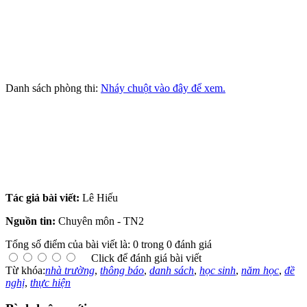
Danh sách phòng thi:
Nháy chuột vào đây để xem.
Tác giả bài viết:
Lê Hiếu
Nguồn tin:
Chuyên môn - TN2
Tổng số điểm của bài viết là: 0 trong 0 đánh giá
Click để đánh giá bài viết
Từ khóa:
nhà trường
,
thông báo
,
danh sách
,
học sinh
,
năm học
,
đề
nghị
,
thực hiện