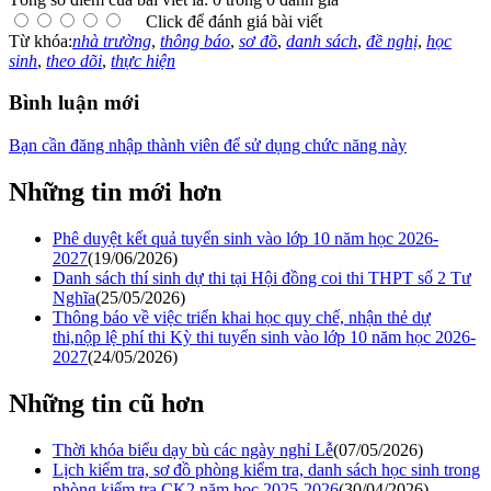
Click để đánh giá bài viết
Từ khóa:
nhà trường
,
thông báo
,
sơ đồ
,
danh sách
,
đề nghị
,
học
sinh
,
theo dõi
,
thực hiện
Bình luận mới
Bạn cần đăng nhập thành viên để sử dụng chức năng này
Những tin mới hơn
Phê duyệt kết quả tuyển sinh vào lớp 10 năm học 2026-
2027
(19/06/2026)
Danh sách thí sinh dự thi tại Hội đồng coi thi THPT số 2 Tư
Nghĩa
(25/05/2026)
Thông báo về việc triển khai học quy chế, nhận thẻ dự
thi,nộp lệ phí thi Kỳ thi tuyển sinh vào lớp 10 năm học 2026-
2027
(24/05/2026)
Những tin cũ hơn
Thời khóa biểu dạy bù các ngày nghỉ Lễ
(07/05/2026)
Lịch kiểm tra, sơ đồ phòng kiểm tra, danh sách học sinh trong
phòng kiểm tra CK2 năm học 2025-2026
(30/04/2026)