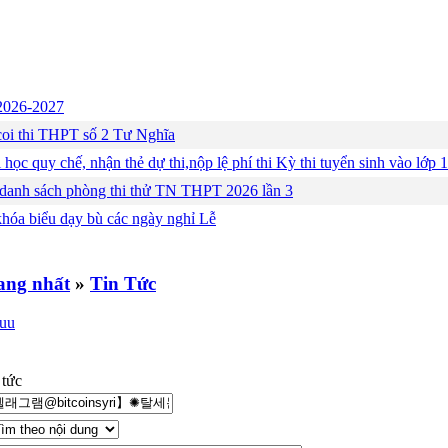
c 2026-2027
ng coi thi THPT số 2 Tư Nghĩa
 học quy chế, nhận thẻ dự thi,nộp lệ phí thi Kỳ thi tuyển sinh vào lớ
 danh sách phòng thi thử TN THPT 2026 lần 3
khóa biểu dạy bù các ngày nghỉ Lễ
»
Tin Tức
 tức