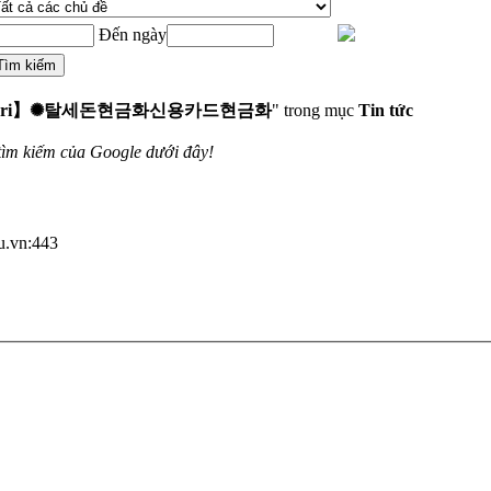
Đến ngày
nsyri】✺탈세돈현금화신용카드현금화
" trong mục
Tin tức
tìm kiếm của Google dưới đây!
du.vn:443