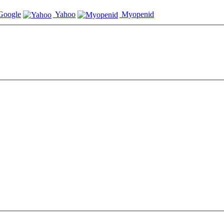
oogle
Yahoo
Myopenid