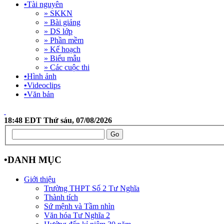
•
Tài nguyên
» SKKN
» Bài giảng
» DS lớp
» Phần mềm
» Kế hoạch
» Biểu mẫu
» Các cuộc thi
•
Hình ảnh
•
Videoclips
•
Văn bản
18:48 EDT Thứ sáu, 07/08/2026
•
DANH MỤC
Giới thiệu
Trường THPT Số 2 Tư Nghĩa
Thành tích
Sứ mệnh và Tầm nhìn
Văn hóa Tư Nghĩa 2