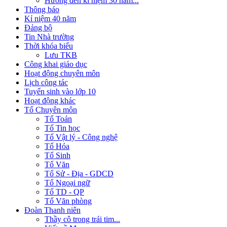
Hướng đến kỉ niệm 30 năm...
Thông báo
Kỉ niệm 40 năm
Đảng bộ
Tin Nhà trường
Thời khóa biểu
Lưu TKB
Công khai giáo dục
Hoạt động chuyên môn
Lịch công tác
Tuyển sinh vào lớp 10
Hoạt động khác
Tổ Chuyên môn
Tổ Toán
Tổ Tin học
Tổ Vật lý - Công nghệ
Tổ Hóa
Tổ Sinh
Tổ Văn
Tổ Sử - Địa - GDCD
Tổ Ngoại ngữ
Tổ TD - QP
Tổ Văn phòng
Đoàn Thanh niên
Thầy cô trong trái tim...