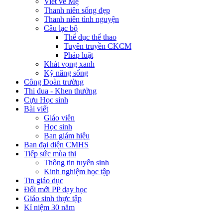
Viết về Mẹ
Thanh niên sống đẹp
Thanh niên tình nguyện
Câu lạc bộ
Thể dục thể thao
Tuyên truyền CKCM
Pháp luật
Khát vọng xanh
Kỹ năng sống
Công Đoàn trường
Thi đua - Khen thưởng
Cựu Học sinh
Bài viết
Giáo viên
Học sinh
Ban giám hiệu
Ban đại diện CMHS
Tiếp sức mùa thi
Thông tin tuyển sinh
Kinh nghiệm học tập
Tin giáo dục
Đổi mới PP dạy học
Giáo sinh thực tập
Kỉ niệm 30 năm