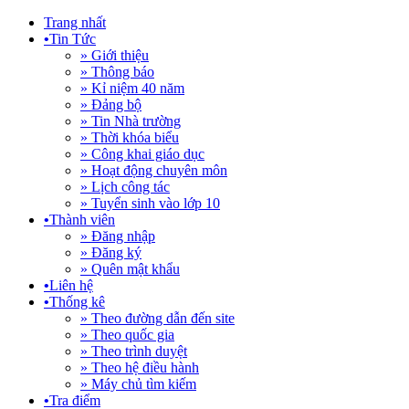
Trang nhất
•
Tin Tức
» Giới thiệu
» Thông báo
» Kỉ niệm 40 năm
» Đảng bộ
» Tin Nhà trường
» Thời khóa biểu
» Công khai giáo dục
» Hoạt động chuyên môn
» Lịch công tác
» Tuyển sinh vào lớp 10
•
Thành viên
» Đăng nhập
» Đăng ký
» Quên mật khẩu
•
Liên hệ
•
Thống kê
» Theo đường dẫn đến site
» Theo quốc gia
» Theo trình duyệt
» Theo hệ điều hành
» Máy chủ tìm kiếm
•
Tra điểm