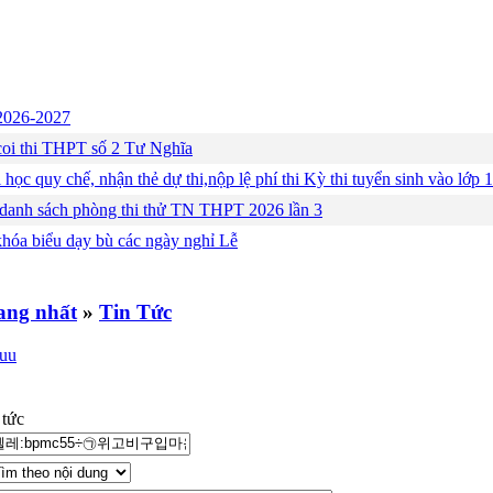
c 2026-2027
ng coi thi THPT số 2 Tư Nghĩa
 học quy chế, nhận thẻ dự thi,nộp lệ phí thi Kỳ thi tuyển sinh vào lớ
 danh sách phòng thi thử TN THPT 2026 lần 3
khóa biểu dạy bù các ngày nghỉ Lễ
»
Tin Tức
 tức