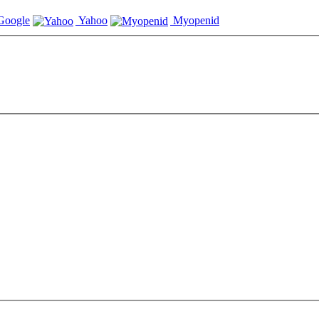
oogle
Yahoo
Myopenid