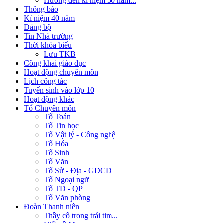
Hướng đến kỉ niệm 30 năm...
Thông báo
Kỉ niệm 40 năm
Đảng bộ
Tin Nhà trường
Thời khóa biểu
Lưu TKB
Công khai giáo dục
Hoạt động chuyên môn
Lịch công tác
Tuyển sinh vào lớp 10
Hoạt động khác
Tổ Chuyên môn
Tổ Toán
Tổ Tin học
Tổ Vật lý - Công nghệ
Tổ Hóa
Tổ Sinh
Tổ Văn
Tổ Sử - Địa - GDCD
Tổ Ngoại ngữ
Tổ TD - QP
Tổ Văn phòng
Đoàn Thanh niên
Thầy cô trong trái tim...