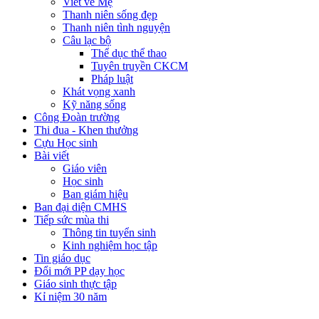
Viết về Mẹ
Thanh niên sống đẹp
Thanh niên tình nguyện
Câu lạc bộ
Thể dục thể thao
Tuyên truyền CKCM
Pháp luật
Khát vọng xanh
Kỹ năng sống
Công Đoàn trường
Thi đua - Khen thưởng
Cựu Học sinh
Bài viết
Giáo viên
Học sinh
Ban giám hiệu
Ban đại diện CMHS
Tiếp sức mùa thi
Thông tin tuyển sinh
Kinh nghiệm học tập
Tin giáo dục
Đổi mới PP dạy học
Giáo sinh thực tập
Kỉ niệm 30 năm