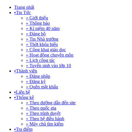
Trang nhất
•
Tin Tức
» Giới thiệu
» Thông báo
» Kỉ niệm 40 năm
» Đảng bộ
» Tin Nhà trường
» Thời khóa biểu
» Công khai giáo dục
» Hoạt động chuyên môn
» Lịch công tác
» Tuyển sinh vào lớp 10
•
Thành viên
» Đăng nhập
» Đăng ký
» Quên mật khẩu
•
Liên hệ
•
Thống kê
» Theo đường dẫn đến site
» Theo quốc gia
» Theo trình duyệt
» Theo hệ điều hành
» Máy chủ tìm kiếm
•
Tra điểm