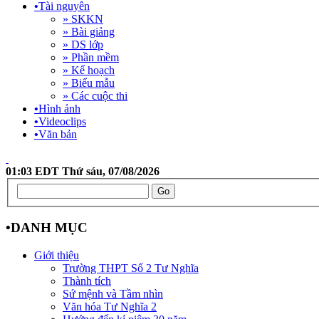
•
Tài nguyên
» SKKN
» Bài giảng
» DS lớp
» Phần mềm
» Kế hoạch
» Biểu mẫu
» Các cuộc thi
•
Hình ảnh
•
Videoclips
•
Văn bản
01:03 EDT Thứ sáu, 07/08/2026
•
DANH MỤC
Giới thiệu
Trường THPT Số 2 Tư Nghĩa
Thành tích
Sứ mệnh và Tầm nhìn
Văn hóa Tư Nghĩa 2