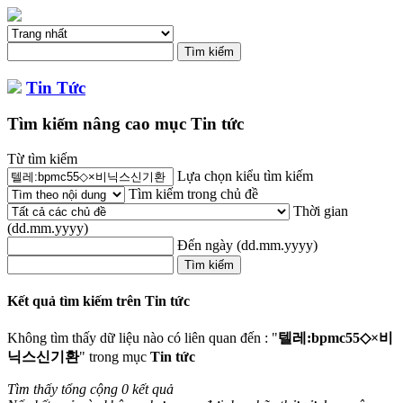
Tin Tức
Tìm kiếm nâng cao mục Tin tức
Từ tìm kiếm
Lựa chọn kiểu tìm kiếm
Tìm kiếm trong chủ đề
Thời gian
(dd.mm.yyyy)
Đến ngày
(dd.mm.yyyy)
Kết quả tìm kiếm trên Tin tức
Không tìm thấy dữ liệu nào có liên quan đến : "
텔레:bpmc55◇×비
닉스신기환
" trong mục
Tin tức
Tìm thấy tổng cộng 0 kết quả