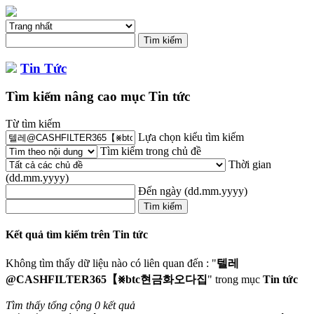
Tin Tức
Tìm kiếm nâng cao mục Tin tức
Từ tìm kiếm
Lựa chọn kiểu tìm kiếm
Tìm kiếm trong chủ đề
Thời gian
(dd.mm.yyyy)
Đến ngày
(dd.mm.yyyy)
Kết quả tìm kiếm trên Tin tức
Không tìm thấy dữ liệu nào có liên quan đến : "
텔레
@CASHFILTER365【⨳btc현금화오다집
" trong mục
Tin tức
Tìm thấy tổng cộng 0 kết quả