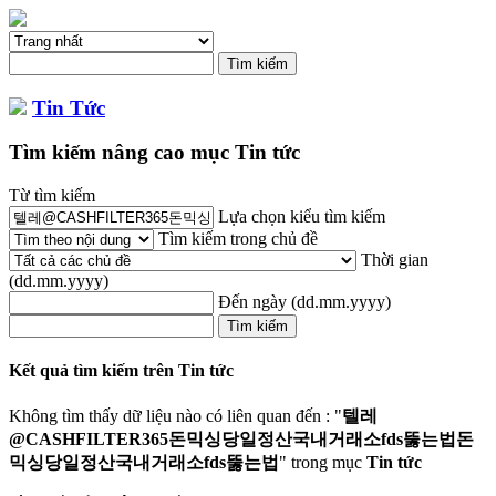
Tin Tức
Tìm kiếm nâng cao mục Tin tức
Từ tìm kiếm
Lựa chọn kiểu tìm kiếm
Tìm kiếm trong chủ đề
Thời gian
(dd.mm.yyyy)
Đến ngày
(dd.mm.yyyy)
Kết quả tìm kiếm trên Tin tức
Không tìm thấy dữ liệu nào có liên quan đến : "
텔레
@CASHFILTER365돈믹싱당일정산국내거래소fds뚫는법돈
믹싱당일정산국내거래소fds뚫는법
" trong mục
Tin tức