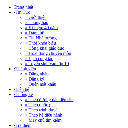
Trang nhất
•
Tin Tức
» Giới thiệu
» Thông báo
» Kỉ niệm 40 năm
» Đảng bộ
» Tin Nhà trường
» Thời khóa biểu
» Công khai giáo dục
» Hoạt động chuyên môn
» Lịch công tác
» Tuyển sinh vào lớp 10
•
Thành viên
» Đăng nhập
» Đăng ký
» Quên mật khẩu
•
Liên hệ
•
Thống kê
» Theo đường dẫn đến site
» Theo quốc gia
» Theo trình duyệt
» Theo hệ điều hành
» Máy chủ tìm kiếm
•
Tra điểm