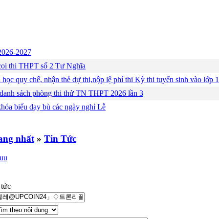
c 2026-2027
ng coi thi THPT số 2 Tư Nghĩa
 học quy chế, nhận thẻ dự thi,nộp lệ phí thi Kỳ thi tuyển sinh vào lớ
 danh sách phòng thi thử TN THPT 2026 lần 3
khóa biểu dạy bù các ngày nghỉ Lễ
»
Tin Tức
 tức