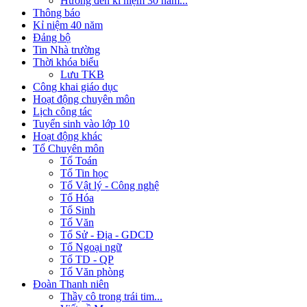
Hướng đến kỉ niệm 30 năm...
Thông báo
Kỉ niệm 40 năm
Đảng bộ
Tin Nhà trường
Thời khóa biểu
Lưu TKB
Công khai giáo dục
Hoạt động chuyên môn
Lịch công tác
Tuyển sinh vào lớp 10
Hoạt động khác
Tổ Chuyên môn
Tổ Toán
Tổ Tin học
Tổ Vật lý - Công nghệ
Tổ Hóa
Tổ Sinh
Tổ Văn
Tổ Sử - Địa - GDCD
Tổ Ngoại ngữ
Tổ TD - QP
Tổ Văn phòng
Đoàn Thanh niên
Thầy cô trong trái tim...