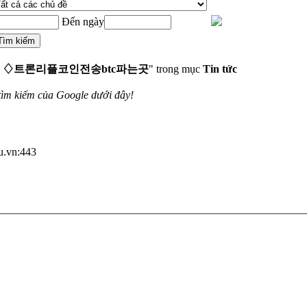
Đến ngày
4」♢트론리플코인전송btc파는곳
" trong mục
Tin tức
tìm kiếm của Google dưới đây!
du.vn:443