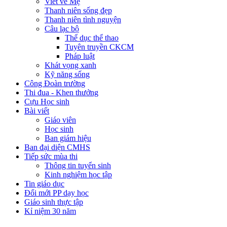
Viết về Mẹ
Thanh niên sống đẹp
Thanh niên tình nguyện
Câu lạc bộ
Thể dục thể thao
Tuyên truyền CKCM
Pháp luật
Khát vọng xanh
Kỹ năng sống
Công Đoàn trường
Thi đua - Khen thưởng
Cựu Học sinh
Bài viết
Giáo viên
Học sinh
Ban giám hiệu
Ban đại diện CMHS
Tiếp sức mùa thi
Thông tin tuyển sinh
Kinh nghiệm học tập
Tin giáo dục
Đổi mới PP dạy học
Giáo sinh thực tập
Kỉ niệm 30 năm