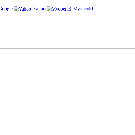
oogle
Yahoo
Myopenid