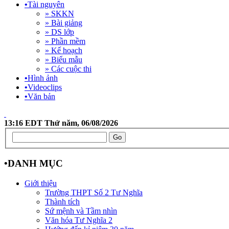
•
Tài nguyên
» SKKN
» Bài giảng
» DS lớp
» Phần mềm
» Kế hoạch
» Biểu mẫu
» Các cuộc thi
•
Hình ảnh
•
Videoclips
•
Văn bản
13:16 EDT Thứ năm, 06/08/2026
•
DANH MỤC
Giới thiệu
Trường THPT Số 2 Tư Nghĩa
Thành tích
Sứ mệnh và Tầm nhìn
Văn hóa Tư Nghĩa 2