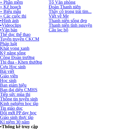
» Phần mềm
Tổ Văn phòng
» Kế hoạch
Đoàn Thanh niên
» Biểu mẫu
Thầy cô trong trái tim...
» Các cuộc thi
Viết về Mẹ
•
Hình ảnh
Thanh niên sống đẹp
•
Videoclips
Thanh niên tình nguyện
•
Văn bản
Câu lạc bộ
Thể dục thể thao
Tuyên truyền CKCM
Pháp luật
Khát vọng xanh
Kỹ năng sống
Công Đoàn trường
Thi đua - Khen thưởng
Cựu Học sinh
Bài viết
Giáo viên
Học sinh
Ban giám hiệu
Ban đại diện CMHS
Tiếp sức mùa thi
Thông tin tuyển sinh
Kinh nghiệm học tập
Tin giáo dục
Đổi mới PP dạy học
Giáo sinh thực tập
Kỉ niệm 30 năm
•
Thống kê truy cập