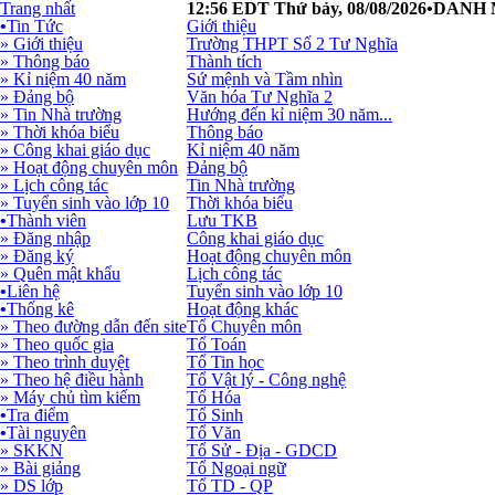
Trang nhất
12:56 EDT Thứ bảy, 08/08/2026
•
DANH
•
Tin Tức
Giới thiệu
» Giới thiệu
Trường THPT Số 2 Tư Nghĩa
» Thông báo
Thành tích
» Kỉ niệm 40 năm
Sứ mệnh và Tầm nhìn
» Đảng bộ
Văn hóa Tư Nghĩa 2
» Tin Nhà trường
Hướng đến kỉ niệm 30 năm...
» Thời khóa biểu
Thông báo
» Công khai giáo dục
Kỉ niệm 40 năm
» Hoạt động chuyên môn
Đảng bộ
» Lịch công tác
Tin Nhà trường
» Tuyển sinh vào lớp 10
Thời khóa biểu
•
Thành viên
Lưu TKB
» Đăng nhập
Công khai giáo dục
» Đăng ký
Hoạt động chuyên môn
» Quên mật khẩu
Lịch công tác
•
Liên hệ
Tuyển sinh vào lớp 10
•
Thống kê
Hoạt động khác
» Theo đường dẫn đến site
Tổ Chuyên môn
» Theo quốc gia
Tổ Toán
» Theo trình duyệt
Tổ Tin học
» Theo hệ điều hành
Tổ Vật lý - Công nghệ
» Máy chủ tìm kiếm
Tổ Hóa
•
Tra điểm
Tổ Sinh
•
Tài nguyên
Tổ Văn
» SKKN
Tổ Sử - Địa - GDCD
» Bài giảng
Tổ Ngoại ngữ
» DS lớp
Tổ TD - QP