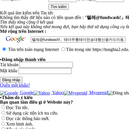
Kết quả tìm kiếm trên Tin tức
Không tìm thấy dữ liệu nào có liên quan đến : "
텔레@fundwas
Tìm thấy tổng cộng 0 kết quả
Nếu kết quả này không như mong đợi, bạn hãy thử sử dụng công cụ t
Mở rộng trên Internet :
Tìm trên toàn mạng Internet
Tìm trong site https://tunghia2.ed
•
Đăng nhập thành viên
Tài khoản
Mật khẩu
Quên mật khẩu?
Google
Yahoo
Myopenid
•
Thăm dò ý kiến
Bạn quan tâm điều gì ở Website này?
Đọc Tin tức.
Sử dụng các tiện ích tra cứu.
Đọc các thông báo mới.
Xem hình ảnh.