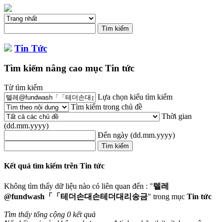
Tin Tức
Tìm kiếm nâng cao mục Tin tức
Từ tìm kiếm
Lựa chọn kiểu tìm kiếm
Tìm kiếm trong chủ đề
Thời gian
(dd.mm.yyyy)
Đến ngày
(dd.mm.yyyy)
Kết quả tìm kiếm trên Tin tức
Không tìm thấy dữ liệu nào có liên quan đến : "
텔레
@fundwash「「테더손대손테더대리송금
" trong mục
Tin tức
Tìm thấy tổng cộng 0 kết quả