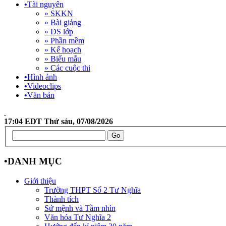
•
Tài nguyên
» SKKN
» Bài giảng
» DS lớp
» Phần mềm
» Kế hoạch
» Biểu mẫu
» Các cuộc thi
•
Hình ảnh
•
Videoclips
•
Văn bản
17:04 EDT Thứ sáu, 07/08/2026
•
DANH MỤC
Giới thiệu
Trường THPT Số 2 Tư Nghĩa
Thành tích
Sứ mệnh và Tầm nhìn
Văn hóa Tư Nghĩa 2