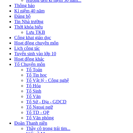
Hướng đến kỉ niệm 30 năm...
Thông báo
Kỉ niệm 40 năm
Đảng bộ
Tin Nhà trường
Thời khóa biểu
Lưu TKB
Công khai giáo dục
Hoạt động chuyên môn
Lịch công tác
Tuyển sinh vào lớp 10
Hoạt động khác
Tổ Chuyên môn
Tổ Toán
Tổ Tin học
Tổ Vật lý - Công nghệ
Tổ Hóa
Tổ Sinh
Tổ Văn
Tổ Sử - Địa - GDCD
Tổ Ngoại ngữ
Tổ TD - QP
Tổ Văn phòng
Đoàn Thanh niên
Thầy cô trong trái tim...