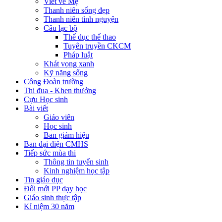
Viết về Mẹ
Thanh niên sống đẹp
Thanh niên tình nguyện
Câu lạc bộ
Thể dục thể thao
Tuyên truyền CKCM
Pháp luật
Khát vọng xanh
Kỹ năng sống
Công Đoàn trường
Thi đua - Khen thưởng
Cựu Học sinh
Bài viết
Giáo viên
Học sinh
Ban giám hiệu
Ban đại diện CMHS
Tiếp sức mùa thi
Thông tin tuyển sinh
Kinh nghiệm học tập
Tin giáo dục
Đổi mới PP dạy học
Giáo sinh thực tập
Kỉ niệm 30 năm