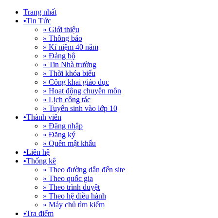
Trang nhất
•
Tin Tức
» Giới thiệu
» Thông báo
» Kỉ niệm 40 năm
» Đảng bộ
» Tin Nhà trường
» Thời khóa biểu
» Công khai giáo dục
» Hoạt động chuyên môn
» Lịch công tác
» Tuyển sinh vào lớp 10
•
Thành viên
» Đăng nhập
» Đăng ký
» Quên mật khẩu
•
Liên hệ
•
Thống kê
» Theo đường dẫn đến site
» Theo quốc gia
» Theo trình duyệt
» Theo hệ điều hành
» Máy chủ tìm kiếm
•
Tra điểm