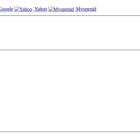
oogle
Yahoo
Myopenid