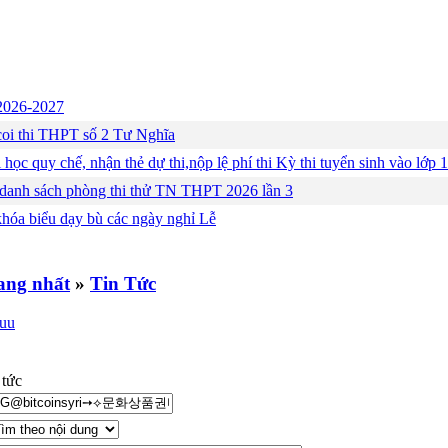
c 2026-2027
ng coi thi THPT số 2 Tư Nghĩa
 học quy chế, nhận thẻ dự thi,nộp lệ phí thi Kỳ thi tuyển sinh vào lớ
 danh sách phòng thi thử TN THPT 2026 lần 3
khóa biểu dạy bù các ngày nghỉ Lễ
»
Tin Tức
 tức