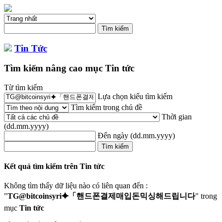
Tin Tức
Tìm kiếm nâng cao mục Tin tức
Từ tìm kiếm
Lựa chọn kiểu tìm kiếm
Tìm kiếm trong chủ đề
Thời gian
(dd.mm.yyyy)
Đến ngày
(dd.mm.yyyy)
Kết quả tìm kiếm trên Tin tức
Không tìm thấy dữ liệu nào có liên quan đến :
"
TG@bitcoinsyri⯌「핸드폰결제매입돈믹싱해드립니다
" trong
mục
Tin tức