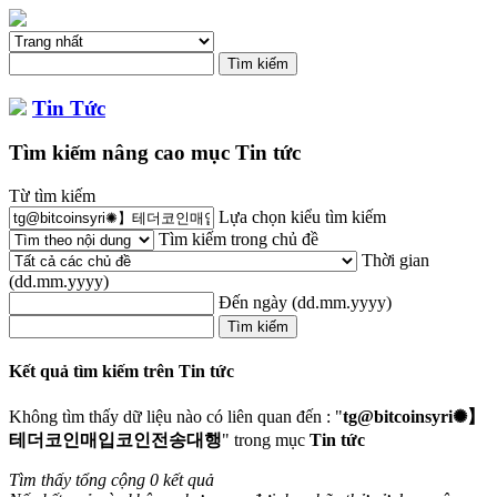
Tin Tức
Tìm kiếm nâng cao mục Tin tức
Từ tìm kiếm
Lựa chọn kiểu tìm kiếm
Tìm kiếm trong chủ đề
Thời gian
(dd.mm.yyyy)
Đến ngày
(dd.mm.yyyy)
Kết quả tìm kiếm trên Tin tức
Không tìm thấy dữ liệu nào có liên quan đến : "
tg@bitcoinsyri✺】
테더코인매입코인전송대행
" trong mục
Tin tức
Tìm thấy tổng cộng 0 kết quả