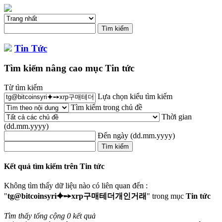
Tin Tức
Tìm kiếm nâng cao mục Tin tức
Từ tìm kiếm
Lựa chọn kiểu tìm kiếm
Tìm kiếm trong chủ đề
Thời gian
(dd.mm.yyyy)
Đến ngày
(dd.mm.yyyy)
Kết quả tìm kiếm trên Tin tức
Không tìm thấy dữ liệu nào có liên quan đến :
"
tg@bitcoinsyri⯌➙xrp구매테더개인거래
" trong mục
Tin tức
Tìm thấy tổng cộng 0 kết quả