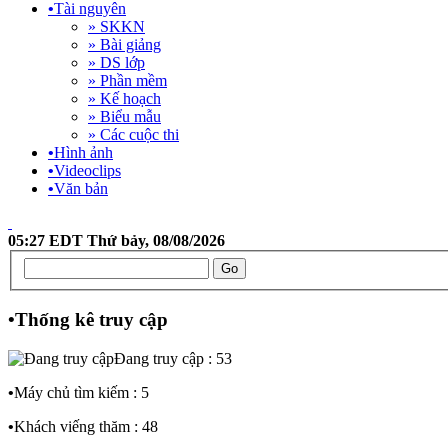
•
Tài nguyên
» SKKN
» Bài giảng
» DS lớp
» Phần mềm
» Kế hoạch
» Biểu mẫu
» Các cuộc thi
•
Hình ảnh
•
Videoclips
•
Văn bản
05:27 EDT Thứ bảy, 08/08/2026
•
Thống kê truy cập
Đang truy cập : 53
•
Máy chủ tìm kiếm : 5
•
Khách viếng thăm : 48