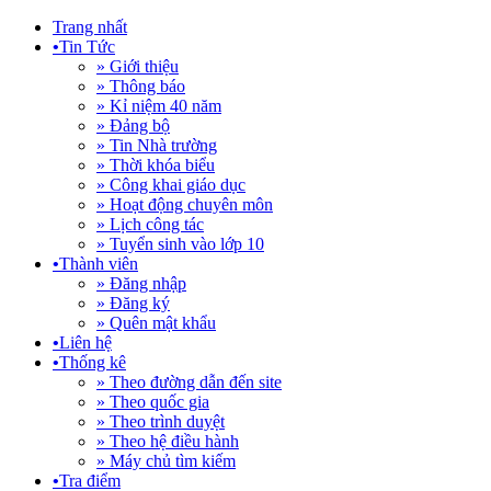
Trang nhất
•
Tin Tức
» Giới thiệu
» Thông báo
» Kỉ niệm 40 năm
» Đảng bộ
» Tin Nhà trường
» Thời khóa biểu
» Công khai giáo dục
» Hoạt động chuyên môn
» Lịch công tác
» Tuyển sinh vào lớp 10
•
Thành viên
» Đăng nhập
» Đăng ký
» Quên mật khẩu
•
Liên hệ
•
Thống kê
» Theo đường dẫn đến site
» Theo quốc gia
» Theo trình duyệt
» Theo hệ điều hành
» Máy chủ tìm kiếm
•
Tra điểm