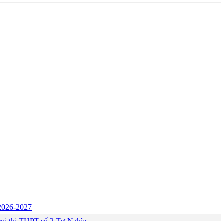
c 2026-2027
ng coi thi THPT số 2 Tư Nghĩa