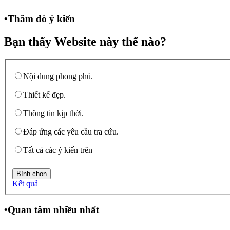
•
Thăm dò ý kiến
9 Ảnh | 9636 Lần xem
+ Xem tất cả
Bạn thấy Website này thế nào?
Nội dung phong phú.
Thiết kế đẹp.
Thông tin kịp thời.
Đáp ứng các yêu cầu tra cứu.
Tất cả các ý kiến trên
Kết quả
•
Quan tâm nhiều nhất