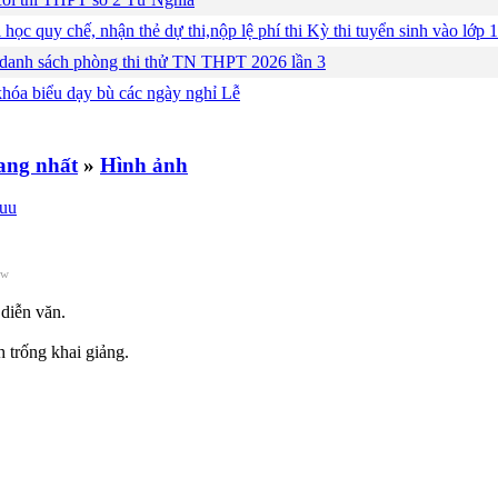
 học quy chế, nhận thẻ dự thi,nộp lệ phí thi Kỳ thi tuyển sinh vào lớ
 danh sách phòng thi thử TN THPT 2026 lần 3
khóa biểu dạy bù các ngày nghỉ Lễ
»
Hình ảnh
ew
diễn văn.
trống khai giảng.