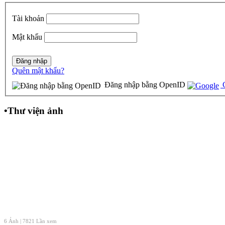
Tài khoản
Mật khẩu
Quên mật khẩu?
Đăng nhập bằng OpenID
G
•
Thư viện ảnh
6 Ảnh | 7821 Lần xem