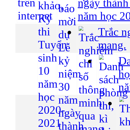
ngày thành
năm học 2
Trắc n
mạng.
Da
họ
nă