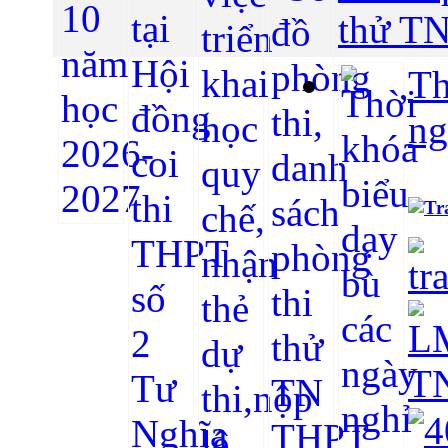
thử TN
Th
ng