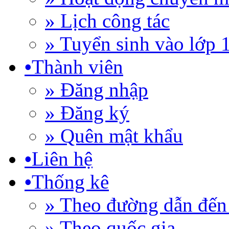
» Lịch công tác
» Tuyển sinh vào lớp 
•
Thành viên
» Đăng nhập
» Đăng ký
» Quên mật khẩu
•
Liên hệ
•
Thống kê
» Theo đường dẫn đến 
» Theo quốc gia