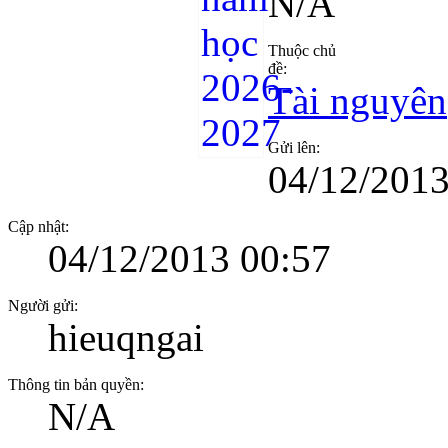
N/A
Thuộc chủ
đề:
Tài nguyên
Gửi lên:
04/12/2013
Cập nhật:
04/12/2013 00:57
Người gửi:
hieuqngai
Thông tin bản quyền:
N/A