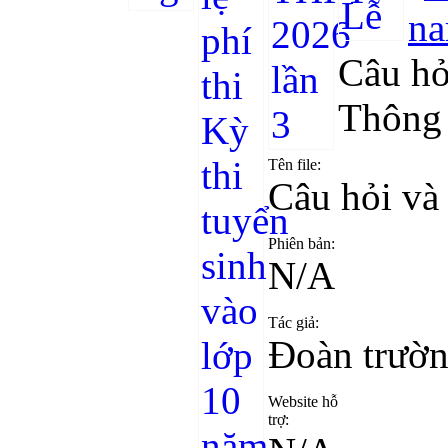
Câu h
Thông t
Tên file:
Câu hỏi v
Phiên bản:
N/A
Tác giả:
Đoàn trườ
Website hỗ
trợ: