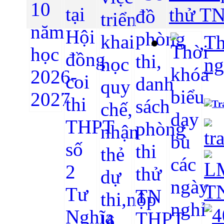
thử TN
Th
ng