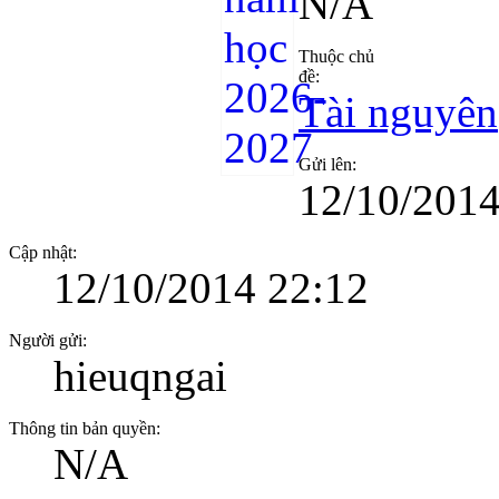
N/A
Thuộc chủ
đề:
Tài nguyên
Gửi lên:
12/10/2014
Cập nhật:
12/10/2014 22:12
Người gửi:
hieuqngai
Thông tin bản quyền:
N/A