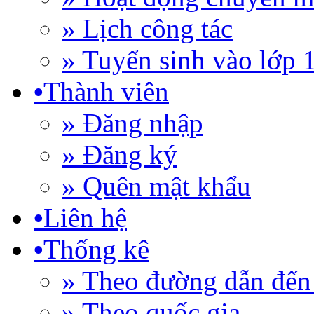
» Lịch công tác
» Tuyển sinh vào lớp 
•
Thành viên
» Đăng nhập
» Đăng ký
» Quên mật khẩu
•
Liên hệ
•
Thống kê
» Theo đường dẫn đến 
» Theo quốc gia