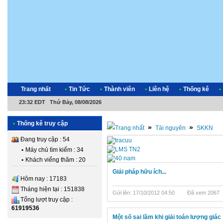
Trang nhất
•
Tin Tức
•
Thành viên
•
Liên hệ
•
Thống kê
•
23:32 EDT Thứ Bảy, 08/08/2026
•
Thống kê truy cập
»
»
Tài nguyên
SKKN
Đang truy cập : 54
•
Máy chủ tìm kiếm : 34
•
Khách viếng thăm : 20
Giải pháp hữu ích...
Hôm nay : 17183
Tháng hiện tại : 151838
Gửi lên: 17/10/2012 04:50
Đã xem 2067
Tổng lượt truy cập :
61919536
Một số sai lầm khi giải toán lượng giác