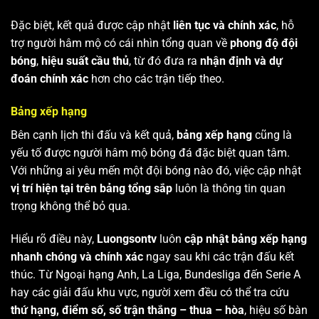
Đặc biệt, kết quả được cập nhật
liên tục và chính xác
, hỗ
trợ người hâm mộ có cái nhìn tổng quan về
phong độ đội
bóng
,
hiệu suất cầu thủ
, từ đó đưa ra
nhận định và dự
đoán chính xác
hơn cho các trận tiếp theo.
Bảng xếp hạng
Bên cạnh lịch thi đấu và kết quả,
bảng xếp hạng
cũng là
yếu tố được người hâm mộ bóng đá đặc biệt quan tâm.
Với những ai yêu mến một đội bóng nào đó, việc cập nhật
vị trí hiện tại trên bảng tổng sắp
luôn là thông tin quan
trọng không thể bỏ qua.
Hiểu rõ điều này,
Luongsontv
luôn
cập nhật bảng xếp hạng
nhanh chóng và chính xác
ngay sau khi các trận đấu kết
thúc. Từ Ngoại hạng Anh, La Liga, Bundesliga đến Serie A
hay các giải đấu khu vực, người xem đều có thể tra cứu
thứ hạng, điểm số, số trận thắng – thua – hòa
, hiệu số bàn