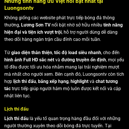
Những tính năng ưu Việt nổi bật nhất tại
Luongsontv
Không giống các website phát trực tiếp bóng đá thông
thường,
Lương Sơn TV
nổi bật nhờ sở hữu nhiều
tính năng
hiện đại và tiện ích vượt trội
, hỗ trợ người dùng dễ dàng
theo dõi hàng ngàn trận cầu đỉnh cao mỗi tuần.
Từ
giao diện thân thiện
,
tốc độ load siêu nhanh
, cho đến
hình ảnh Full HD sắc nét
và
đường truyền ổn định
, mọi yếu
tố đều được tối ưu hóa nhằm mang lại trải nghiệm mượt
mà nhất cho người xem. Bên cạnh đó, Luongsontv còn tích
hợp
lịch thi đấu
,
bảng xếp hạng
,
highlight
và
chat tương
tác
trực tiếp giúp người hâm mộ luôn được kết nối và cập
nhật liên tục.
Lịch thi đấu
Lịch thi đấu
là yếu tố quan trọng hàng đầu đối với những
người thường xuyên theo dõi bóng đá trực tuyến. Tại