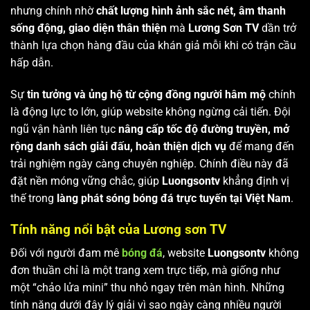
nhưng chính nhờ
chất lượng hình ảnh sắc nét, âm thanh
sống động, giao diện thân thiện
mà
Lương Sơn TV
dần trở
thành lựa chọn hàng đầu của khán giả mỗi khi có trận cầu
hấp dẫn.
Sự
tin tưởng và ủng hộ từ cộng đồng người hâm mộ
chính
là động lực to lớn, giúp website không ngừng cải tiến. Đội
ngũ vận hành liên tục
nâng cấp tốc độ đường truyền, mở
rộng danh sách giải đấu, hoàn thiện dịch vụ
để mang đến
trải nghiệm ngày càng chuyên nghiệp. Chính điều này đã
đặt nền móng vững chắc, giúp
Luongsontv
khẳng định vị
thế trong
làng phát sóng bóng đá trực tuyến tại Việt Nam
.
Tính năng nổi bật của Lương sơn TV
Đối với người đam mê
bóng đá
, website
Luongsontv
không
đơn thuần chỉ là một trang xem trực tiếp, mà giống như
một “chảo lửa mini” thu nhỏ ngay trên màn hình. Những
tính năng dưới đây lý giải vì sao ngày càng nhiều người