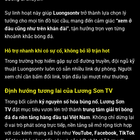
Sự linh hoạt này giúp
Luongsontv
trở thành lựa chọn lý
tưởng cho mọi tín đồ túc cầu, mang đến cảm giác
“xem ở
đâu cũng như trên khán đài”
, tận hưởng trọn vẹn từng
khoảnh khắc bóng đá.
Hỗ trợ nhanh khi có sự cố, không bỏ lỡ trận hot
Trong trường hợp hiếm gặp sự cố đường truyền, đội ngũ kỹ
thuật Luongsontv luôn có sẵn nhiều link dự phòng. Người
xem chỉ cần bấm đổi link, trận đấu lại mượt như thường.
Định hướng tương lai của Lương Sơn TV
Trong bối cảnh
kỷ nguyên số hóa bùng nổ
,
Lương Sơn
TV
đặt mục tiêu vươn lên trở thành
trung tâm giải trí bóng
đá đa nền tảng hàng đầu tại Việt Nam
. Không chỉ dừng lại
ở vai trò phát sóng trực tiếp, nền tảng sẽ mở rộng tích hợp
với các kênh mạng xã hội như
YouTube, Facebook, TikTok