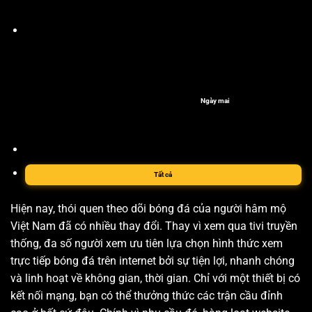
Ngày mai
Tất cả
Hiện nay, thói quen theo dõi bóng đá của người hâm mộ
Việt Nam đã có nhiều thay đổi. Thay vì xem qua tivi truyền
thống, đa số người xem ưu tiên lựa chọn hình thức xem
trực tiếp bóng đá trên internet bởi sự tiện lợi, nhanh chóng
và linh hoạt về không gian, thời gian. Chỉ với một thiết bị có
kết nối mạng, bạn có thể thưởng thức các trận cầu đỉnh