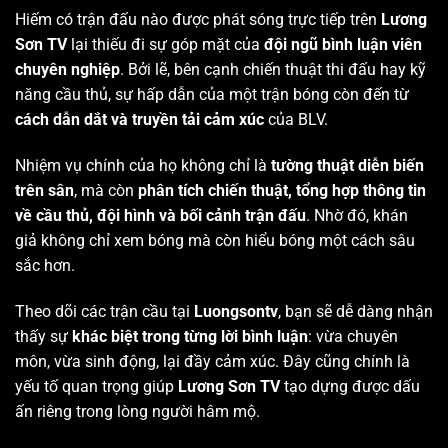
Hiếm có trận đấu nào được phát sóng trực tiếp trên
Lương
Sơn TV
lại thiếu đi sự góp mặt của
đội ngũ bình luận viên
chuyên nghiệp
. Bởi lẽ, bên cạnh chiến thuật thi đấu hay kỹ
năng cầu thủ, sự hấp dẫn của một trận bóng còn đến từ
cách dẫn dắt và truyền tải cảm xúc
của BLV.
Nhiệm vụ chính của họ không chỉ là
tường thuật diễn biến
trên sân
, mà còn
phân tích chiến thuật, tổng hợp thông tin
về cầu thủ, đội hình và bối cảnh trận đấu
. Nhờ đó, khán
giả không chỉ xem bóng mà còn hiểu bóng một cách sâu
sắc hơn.
Theo dõi các trận cầu tại
Luongsontv
, bạn sẽ dễ dàng nhận
thấy sự
khác biệt trong từng lời bình luận
: vừa chuyên
môn, vừa sinh động, lại đầy cảm xúc. Đây cũng chính là
yếu tố quan trọng giúp
Lương Sơn TV
tạo dựng được dấu
ấn riêng trong lòng người hâm mộ.