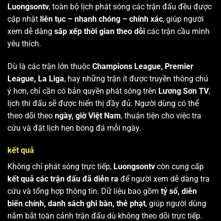
Luongsontv
, toàn bộ lịch phát sóng các trận đấu đều được
cập nhật
liên tục – nhanh chóng – chính xác
, giúp người
xem dễ dàng
sắp xếp thời gian theo dõi
các trận cầu mình
yêu thích.
Dù là các trận lớn thuộc
Champions League, Premier
League, La Liga
, hay những trận ít được truyền thông chú
ý hơn, chỉ cần có bản quyền phát sóng trên
Lương Sơn TV
,
lịch thi đấu sẽ được hiển thị đầy đủ. Người dùng có thể
theo dõi theo
ngày, giờ Việt Nam
, thuận tiện cho việc tra
cứu và đặt lịch hẹn bóng đá mỗi ngày.
kết quả
Không chỉ phát sóng trực tiếp,
Luongsontv
còn cung cấp
kết quả các trận đấu đã diễn ra
để người xem dễ dàng tra
cứu và tổng hợp thông tin. Dữ liệu bao gồm
tỷ số, diễn
biến chính, danh sách ghi bàn, thẻ phạt
, giúp người dùng
nắm bắt toàn cảnh trận đấu dù không theo dõi trực tiếp.