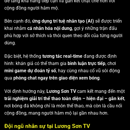
để tăng khả năng tiếp cận và gắn kết chặt chẽ hơn với
cộng đồng người hâm mộ.
Bên cạnh đó,
ứng dụng trí tuệ nhân tạo (AI)
sẽ được triển
khai nhằm
cá nhân hóa nội dung
, gợi ý những trận đấu
phù hợp với sở thích và thói quen theo dõi của từng người
dùng.
Đặc biệt, hệ thống
tương tác real-time
đang được định
hình: khán giả có thể tham gia
bình luận trực tiếp
, chơi
mini game dự đoán tỷ số
, hay cùng nhau cổ vũ sôi động
qua
phòng chat ngay trên giao diện xem bóng
.
Với định hướng này,
Lương Sơn TV
cam kết mang đến một
trải nghiệm giải trí thể thao toàn diện – hiện đại – gắn kết
,
nơi bóng đá không chỉ là môn thể thao, mà còn là cầu nối
cộng đồng, mang người hâm mộ lại gần nhau hơn.
Đội ngũ nhân sự tại Lương Sơn TV