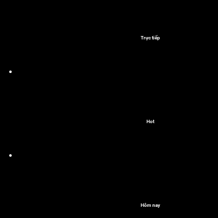
Trực tiếp
Hot
Hôm nay