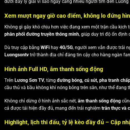
dưới đây lý giải vì sao ngày càng nhiều người tìm đến Luong 
Xem mượt ngay giờ cao điểm, không lo đứng hì
Không gì gây khó chịu hơn việc đang xem một trận cầu kịch 
phân phối đường truyền thông minh
, giúp duy trì độ ổn địn
Dù truy cập bằng
WiFi
hay
4G/5G
, người xem vẫn được trải 
Luongsontv
trở thành địa chỉ đáng tin cậy cho hàng ngàn fa
Hình ảnh Full HD, âm thanh sống động
Trên
Lương Sơn TV
, từng
đường bóng, cú sút, pha tranh chấ
cầu thủ và bầu không khí nóng bỏng trên sân, như thể đang th
Không chỉ dừng ở hình ảnh sắc nét,
âm thanh sống động
cũng
cả được tái hiện đầy đủ, mang đến trải nghiệm
trân thực và 
Highlight, lịch thi đấu, tỷ lệ kèo đầy đủ – Cập n