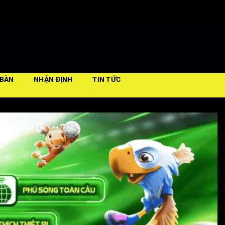
 BÀN
NHẬN ĐỊNH
TIN TỨC