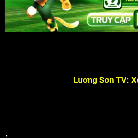
Lương Sơn TV: X