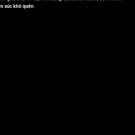
m xúc khó quên
.