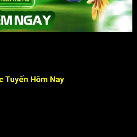
ực Tuyến Hôm Nay