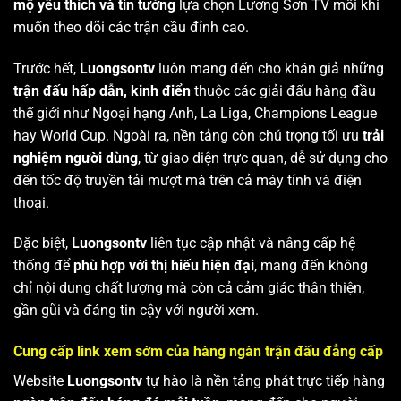
mộ yêu thích và tin tưởng
lựa chọn Lương Sơn TV mỗi khi
muốn theo dõi các trận cầu đỉnh cao.
Trước hết,
Luongsontv
luôn mang đến cho khán giả những
trận đấu hấp dẫn, kinh điển
thuộc các giải đấu hàng đầu
thế giới như Ngoại hạng Anh, La Liga, Champions League
hay World Cup. Ngoài ra, nền tảng còn chú trọng tối ưu
trải
nghiệm người dùng
, từ giao diện trực quan, dễ sử dụng cho
đến tốc độ truyền tải mượt mà trên cả máy tính và điện
thoại.
Đặc biệt,
Luongsontv
liên tục cập nhật và nâng cấp hệ
thống để
phù hợp với thị hiếu hiện đại
, mang đến không
chỉ nội dung chất lượng mà còn cả cảm giác thân thiện,
gần gũi và đáng tin cậy với người xem.
Cung cấp link xem sớm của hàng ngàn trận đấu đẳng cấp
Website
Luongsontv
tự hào là nền tảng phát trực tiếp hàng