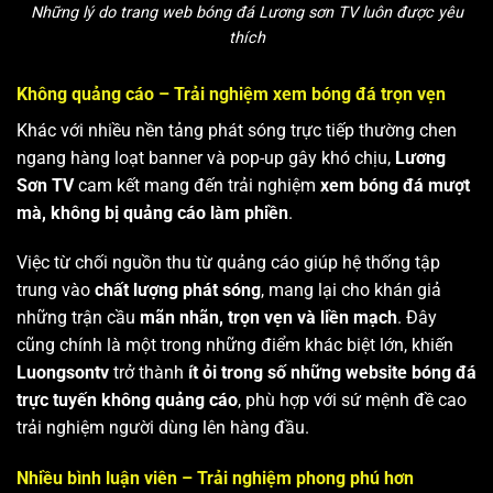
Những lý do trang web bóng đá Lương sơn TV luôn được yêu
thích
Không quảng cáo – Trải nghiệm xem bóng đá trọn vẹn
Khác với nhiều nền tảng phát sóng trực tiếp thường chen
ngang hàng loạt banner và pop-up gây khó chịu,
Lương
Sơn TV
cam kết mang đến trải nghiệm
xem bóng đá mượt
mà, không bị quảng cáo làm phiền
.
Việc từ chối nguồn thu từ quảng cáo giúp hệ thống tập
trung vào
chất lượng phát sóng
, mang lại cho khán giả
những trận cầu
mãn nhãn, trọn vẹn và liền mạch
. Đây
cũng chính là một trong những điểm khác biệt lớn, khiến
Luongsontv
trở thành
ít ỏi trong số những website bóng đá
trực tuyến không quảng cáo
, phù hợp với sứ mệnh đề cao
trải nghiệm người dùng lên hàng đầu.
Nhiều bình luận viên – Trải nghiệm phong phú hơn