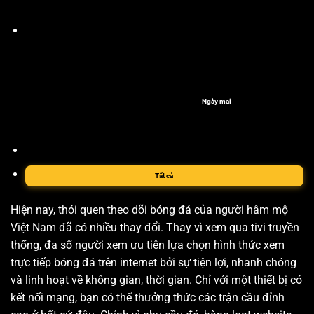
Ngày mai
Tất cả
Hiện nay, thói quen theo dõi bóng đá của người hâm mộ
Việt Nam đã có nhiều thay đổi. Thay vì xem qua tivi truyền
thống, đa số người xem ưu tiên lựa chọn hình thức xem
trực tiếp bóng đá trên internet bởi sự tiện lợi, nhanh chóng
và linh hoạt về không gian, thời gian. Chỉ với một thiết bị có
kết nối mạng, bạn có thể thưởng thức các trận cầu đỉnh