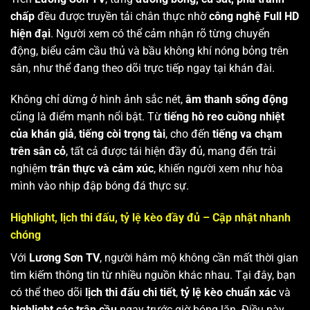
chấp
đều được truyền tải chân thực nhờ
công nghệ Full HD
hiện đại
. Người xem có thể cảm nhận rõ từng chuyển
động, biểu cảm cầu thủ và bầu không khí nóng bỏng trên
sân, như thể đang theo dõi trực tiếp ngay tại khán đài.
Không chỉ dừng ở hình ảnh sắc nét,
âm thanh sống động
cũng là điểm mạnh nổi bật. Từ
tiếng hò reo cuồng nhiệt
của khán giả
,
tiếng còi trọng tài
, cho đến
tiếng va chạm
trên sân cỏ
, tất cả được tái hiện đầy đủ, mang đến trải
nghiệm
trân thực và cảm xúc
, khiến người xem như hòa
mình vào nhịp đập bóng đá thực sự.
Highlight, lịch thi đấu, tỷ lệ kèo đầy đủ – Cập nhật nhanh
chóng
Với
Lương Sơn TV
, người hâm mộ không cần mất thời gian
tìm kiếm thông tin từ nhiều nguồn khác nhau. Tại đây, bạn
có thể theo dõi
lịch thi đấu chi tiết
,
tỷ lệ kèo chuẩn xác
và
highlight các trận cầu
ngay trước giờ bóng lăn. Điều này