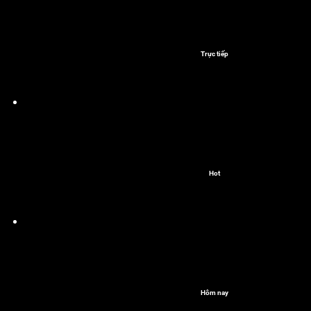
Trực tiếp
Hot
Hôm nay