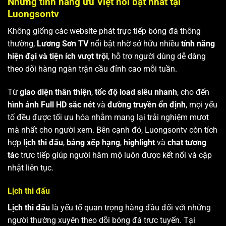
Những tính năng ưu Việt nổi bật nhất tại
Luongsontv
Không giống các website phát trực tiếp bóng đá thông
thường,
Lương Sơn TV
nổi bật nhờ sở hữu nhiều
tính năng
hiện đại và tiện ích vượt trội
, hỗ trợ người dùng dễ dàng
theo dõi hàng ngàn trận cầu đỉnh cao mỗi tuần.
Từ
giao diện thân thiện
,
tốc độ load siêu nhanh
, cho đến
hình ảnh Full HD sắc nét
và
đường truyền ổn định
, mọi yếu
tố đều được tối ưu hóa nhằm mang lại trải nghiệm mượt
mà nhất cho người xem. Bên cạnh đó, Luongsontv còn tích
hợp
lịch thi đấu
,
bảng xếp hạng
,
highlight
và
chat tương
tác
trực tiếp giúp người hâm mộ luôn được kết nối và cập
nhật liên tục.
Lịch thi đấu
Lịch thi đấu
là yếu tố quan trọng hàng đầu đối với những
người thường xuyên theo dõi bóng đá trực tuyến. Tại