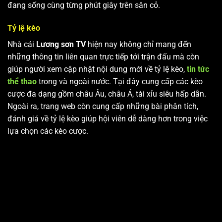
đang sống cùng từng phút giây trên sân cỏ.
Tỷ lệ kèo
Nhà cái
Lương sơn TV
hiện nay không chỉ mang đến
những thông tin liên quan trực tiếp tới trận đấu mà còn
giúp người xem cập nhật nội dung mới về tỷ lệ kèo,
tin tức
thể thao
trong và ngoài nước. Tại đây cung cấp các kèo
cược đa dạng gồm châu Âu, châu Á, tài xỉu siêu hấp dẫn.
Ngoài ra, trang web còn cung cấp những bài phân tích,
đánh giá về tỷ lệ kèo giúp hội viên dễ dàng hơn trong việc
lựa chọn các kèo cược.