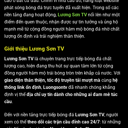
cao ở bất cứ đâu. Chính vì nhu cầu đó, hàng loạt website
phát sóng bóng đá trực tuyến đã xuất hiện. Trong số các
nền tảng đang hoạt động,
Lương Sơn TV
nổi lên như một
điểm đến quen thuộc, nhận được sự tin tưởng và ủng hộ
mạnh mẽ từ cộng đồng người hâm mộ bóng đá nhờ chất
lượng ổn định và trải nghiệm thân thiện.
Giới thiệu Lương Sơn TV
Lương Sơn TV
là chuyên trang trực tiếp bóng đá chất
lượng cao, hiện đang thu hút sự quan tâm lớn từ cộng
đồng người hâm mộ trái bóng tròn trên khắp cả nước. Với
giao diện thân thiện, tốc độ truyền tải mượt mà
cùng
hệ
thống link ổn định
,
Luongsontv
đã nhanh chóng khẳng
định vị thế
địa chỉ uy tín dành cho những ai đam mê túc
cầu
.
Đến với nền tảng trực tiếp bóng đá
Lương Sơn TV
, người
xem có thể
theo dõi các trận cầu đỉnh cao 24/7
: từ những