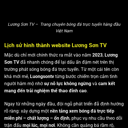
Lương Sơn TV – Trang chuyên bóng đá trực tuyến hàng đầu
Việt Nam
Lịch sử hình thành website Lương Sơn TV
Mặc dù chỉ mới chính thức ra mắt vào năm
2023
,
Lương
Sơn TV
đã nhanh chóng để lại dấu ấn đậm nét trên thị
trường phát sóng bóng đá trực tuyến. Từ một cái tên còn
khá mới mẻ,
Luongsontv
từng bước chiếm trọn cảm tình
người hâm mộ nhờ
sự nỗ lực không ngừng
và
cam kết
mang đến trải nghiệm thể thao đỉnh cao
.
Ngay từ những ngày đầu, đội ngũ phát triển đã định hướng
rõ ràng: xây dựng một
nền tảng xem bóng đá trực tiếp
miễn phí – chất lượng – ổn định
, phục vụ nhu cầu theo dõi
trận đấu
mọi lúc, mọi nơi
. Không cần quảng bá rầm rộ,