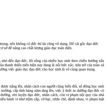
trọng, nếu không có đức thì tài cũng vô dụng. Để cái gốc đạo đức
cơ sở để nâng cao chất lượng giáo dục toàn diện.
hỏ đến đạo đức, lối sống của nhiều học sinh theo chiều hướng xấu
a thanh thiếu niên hiện nay đang là nỗi bức xúc, trăn trở của toàn xã
ường việc giáo dục đạo đức cho học sinh là vô cùng quan trọng.
được nâng lên, nhân cách con người cũng biến đổi, số đông học sinh
p trường, cấp tỉnh hàng năm tăng lên, việc ý thức tu dưỡng đạo đức có
 dưỡng, rèn luyện đạo đức, nhân cách, còn vi phạm nội quy của nhà
 nhiều hành vi như trộm cắp, cờ bạc, rượu chè, đánh nhau, vi phạm luật