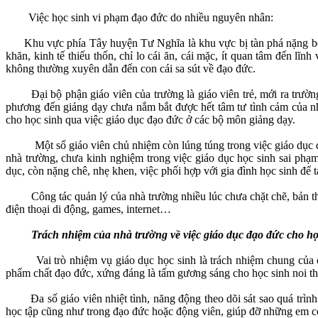
Việc học sinh vi phạm đạo đức do nhiều nguyên nhân:
Khu vực phía Tây huyện Tư Nghĩa là khu vực bị tàn phá nặng bởi 
khăn, kinh tế thiếu thốn, chỉ lo cái ăn, cái mặc, ít quan tâm đến l
không thường xuyên dẫn đến con cái sa sút về đạo đức.
Đại bộ phận giáo viên của trường là giáo viên trẻ, mới ra trường.
phương đến giảng dạy chưa nắm bắt được hết tâm tư tình cảm của nh
cho học sinh qua việc giáo dục đạo đức ở các bộ môn giảng dạy.
Một số giáo viên chủ nhiệm còn lúng túng trong việc giáo dục đạo đ
nhà trường, chưa kinh nghiệm trong việc giáo dục học sinh sai phạm
dục, còn nặng chê, nhẹ khen, việc phối hợp với gia đình học sinh để 
Công tác quản lý của nhà trường nhiều lúc chưa chặt chẽ, bản thân
điện thoại di động, games, internet…
Trách nhiệm của nhà trường về việc giáo dục đạo đức cho họ
Vai trò nhiệm vụ giáo dục học sinh là trách nhiệm chung của các 
phẩm chất đạo đức, xứng đáng là tấm gương sáng cho học sinh noi th
Đa số giáo viên nhiệt tình, năng động theo dõi sát sao quá trình r
học tập cũng như trong đạo đức hoặc động viên, giúp đỡ những em