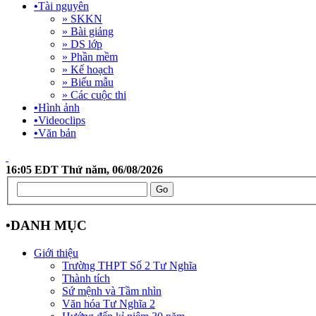
•
Tài nguyên
» SKKN
» Bài giảng
» DS lớp
» Phần mềm
» Kế hoạch
» Biểu mẫu
» Các cuộc thi
•
Hình ảnh
•
Videoclips
•
Văn bản
16:05 EDT Thứ năm, 06/08/2026
•
DANH MỤC
Giới thiệu
Trường THPT Số 2 Tư Nghĩa
Thành tích
Sứ mệnh và Tầm nhìn
Văn hóa Tư Nghĩa 2