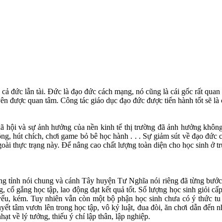
ả đức lẫn tài. Đức là đạo đức cách mạng, nó cũng là cái gốc rất quan 
ên được quan tâm. Công tác giáo dục đạo đức được tiến hành tốt sẽ là 
ội và sự ảnh hưởng của nền kinh tế thị trường đã ảnh hưởng không n
ng, hút chích, chơi game bỏ bê học hành . . . Sự giảm sút về đạo đức củ
i thực trạng này. Để nâng cao chất lượng toàn diện cho học sinh ở tr
g tỉnh nói chung và cánh Tây huyện Tư Nghĩa nói riêng đã từng bước 
, cố gắng học tập, lao động đạt kết quả tốt. Số lượng học sinh giỏi cấ
yếu, kém. Tuy nhiên vẫn còn một bộ phận học sinh chưa có ý thức tu
 quyết tâm vươn lên trong học tập, vô kỷ luật, đua đòi, ăn chơi dẫn đến
 về lý tưởng, thiếu ý chí lập thân, lập nghiệp.