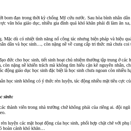
bom đạn trong thời kỳ chống Mỹ cứu nước. Sau hòa bình nhân dân bắt
ĩnh vực văn hóa giáo dục, nhiều gia đình quá khó khăn phải đi làm ăn
 Mặc dù có nhiệt tình năng nổ công tác nhưng biện pháp và hiệu quả 
ân dân và học sinh…, còn nặng nề về cung cấp tri thức mà chưa coi t
ức cho học sinh, tiết sinh hoạt chủ nhiệm thường tập trung ở các ho
, còn nặng nề khiển trách mà không tìm hiểu cặn kẽ nguyên nhân, chưa
tác động giáo dục học sinh đặc biệt là học sinh chưa ngoan còn nhiều h
 học sinh không có ý thức rèn luyện, tác động nhiều mặt tiêu cực củ
c sinh:
thành viên trong nhà trường chứ không phải của riêng ai. đội ngũ 
eo.
èn luyện các mặt hoạt động của học sinh, phối hợp chặt chẽ với phụ h
 có hoàn cảnh khó khăn…