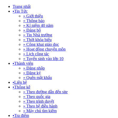
Trang nhất
•
Tin Tức
» Giới thiệu
» Thông báo
» Kỉ niệm 40 năm
» Đảng bộ
» Tin Nhà trường
» Thời khóa biểu
» Công khai giáo dục
» Hoạt động chuyên môn
» Lịch công tác
» Tuyển sinh vào lớp 10
•
Thành viên
» Đăng nhập
» Đăng ký
» Quên mật khẩu
•
Liên hệ
•
Thống kê
» Theo đường dẫn đến site
» Theo quốc gia
» Theo trình duyệt
» Theo hệ điều hành
» Máy chủ tìm kiếm
•
Tra điểm