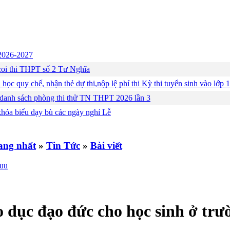
c 2026-2027
ng coi thi THPT số 2 Tư Nghĩa
 học quy chế, nhận thẻ dự thi,nộp lệ phí thi Kỳ thi tuyển sinh vào lớ
 danh sách phòng thi thử TN THPT 2026 lần 3
khóa biểu dạy bù các ngày nghỉ Lễ
»
Tin Tức
»
Bài viết
o dục đạo đức cho học sinh ở tr