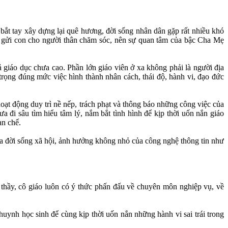
 tay xây dựng lại quê hương, đời sống nhân dân gặp rất nhiều khó
 xa, gửi con cho người thân chăm sóc, nên sự quan tâm của bậc Cha Mẹ
giáo dục chưa cao. Phần lớn giáo viên ở xa không phải là người địa
rọng đúng mức việc hình thành nhân cách, thái độ, hành vi, đạo đức
ạt động duy trì nề nếp, trách phạt và thông báo những công việc của
 đi sâu tìm hiểu tâm lý, nắm bắt tình hình để kịp thời uốn nắn giáo
ạn chế.
a đời sống xã hội, ảnh hưởng không nhỏ của công nghệ thông tin như
thầy, cô giáo luôn có ý thức phấn đấu về chuyên môn nghiệp vụ, về
uynh học sinh để cùng kịp thời uốn nắn những hành vi sai trái trong