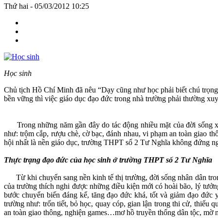
Thứ hai - 05/03/2012 10:25
Học sinh
Chủ tịch Hồ Chí Minh đã nêu “Dạy cũng như học phải biết chú trọng c
bền vững thì việc giáo dục đạo đức trong nhà trường phải thường xuy
Trong những năm gần đây do tác động nhiều mặt của đời sống xã h
như: trộm cắp, rượu chè, cờ bạc, đánh nhau, vi phạm an toàn giao thô
hội nhất là nền giáo dục, trường THPT số 2 Tư Nghĩa không đứng ngoà
Thực trạng đạo đức của học sinh ở trường THPT số 2 Tư Nghĩa
Từ khi chuyển sang nền kinh tế thị trường, đời sống nhân dân tron
của trường thích nghi được những điều kiện mới có hoài bão, lý tưởng
bước chuyển biến đáng kể, tăng đạo đức khá, tốt và giảm đạo đức 
trường như: trốn tiết, bỏ học, quay cóp, gian lận trong thi cử, thiếu
an toàn giao thông, nghiện games…mơ hồ truyền thống dân tộc, mờ nhạt