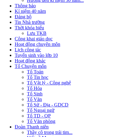
Hướng đến kỉ niệm 30 năm...
Thông báo
Kỉ niệm 40 năm
Đảng bộ
Tin Nhà trường
Thời khóa biểu
Lưu TKB
Công khai giáo dục
Hoạt động chuyên môn
Lịch công tác
Tuyển sinh vào lớp 10
Hoạt động khác
Tổ Chuyên môn
Tổ Toán
Tổ Tin học
Tổ Vật lý - Công nghệ
Tổ Hóa
Tổ Sinh
Tổ Văn
Tổ Sử - Địa - GDCD
Tổ Ngoại ngữ
Tổ TD - QP
Tổ Văn phòng
Đoàn Thanh niên
Thầy cô trong trái tim...