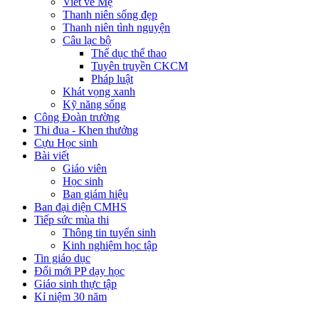
Viết về Mẹ
Thanh niên sống đẹp
Thanh niên tình nguyện
Câu lạc bộ
Thể dục thể thao
Tuyên truyền CKCM
Pháp luật
Khát vọng xanh
Kỹ năng sống
Công Đoàn trường
Thi đua - Khen thưởng
Cựu Học sinh
Bài viết
Giáo viên
Học sinh
Ban giám hiệu
Ban đại diện CMHS
Tiếp sức mùa thi
Thông tin tuyển sinh
Kinh nghiệm học tập
Tin giáo dục
Đổi mới PP dạy học
Giáo sinh thực tập
Kỉ niệm 30 năm