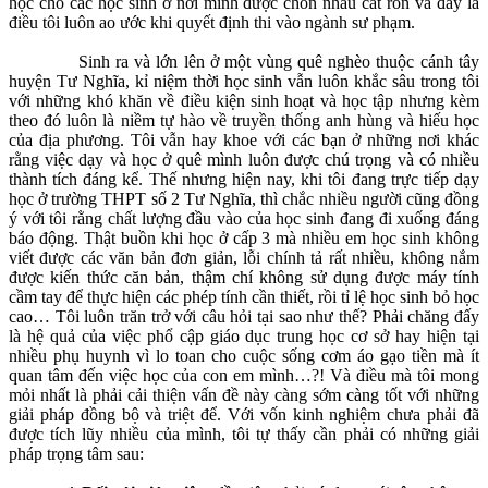
học cho các học sinh ở nơi mình được chôn nhau cắt rốn và đấy là
điều tôi luôn ao ước khi quyết định thi vào ngành sư phạm.
Sinh ra và lớn lên ở một vùng quê nghèo thuộc cánh tây
huyện Tư Nghĩa, kỉ niệm thời học sinh vẫn luôn khắc sâu trong tôi
với những khó khăn về điều kiện sinh hoạt và học tập nhưng kèm
theo đó luôn là niềm tự hào về truyền thống anh hùng và hiếu học
của địa phương. Tôi vẫn hay khoe với các bạn ở những nơi khác
rằng việc dạy và học ở quê mình luôn được chú trọng và có nhiều
thành tích đáng kể. Thế nhưng hiện nay, khi tôi đang trực tiếp dạy
học ở trường THPT số 2 Tư Nghĩa, thì chắc nhiều người cũng đồng
ý với tôi rằng chất lượng đầu vào của học sinh đang đi xuống đáng
báo động. Thật buồn khi học ở cấp 3 mà nhiều em học sinh không
viết được các văn bản đơn giản, lỗi chính tả rất nhiều, không nắm
được kiến thức căn bản, thậm chí không sử dụng được máy tính
cầm tay để thực hiện các phép tính cần thiết, rồi tỉ lệ học sinh bỏ học
cao… Tôi luôn trăn trở với câu hỏi tại sao như thế? Phải chăng đấy
là hệ quả của việc phổ cập giáo dục trung học cơ sở hay hiện tại
nhiều phụ huynh vì lo toan cho cuộc sống cơm áo gạo tiền mà ít
quan tâm đến việc học của con em mình…?! Và điều mà tôi mong
mỏi nhất là phải cải thiện vấn đề này càng sớm càng tốt với những
giải pháp đồng bộ và triệt để. Với vốn kinh nghiệm chưa phải đã
được tích lũy nhiều của mình, tôi tự thấy cần phải có những giải
pháp trọng tâm sau: