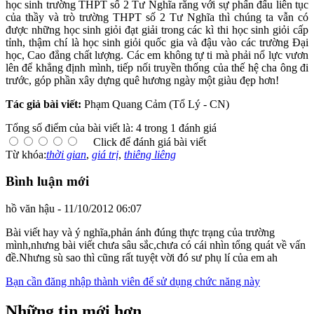
học sinh trường THPT số 2 Tư Nghĩa rằng với sự phấn đấu liên tục
của thầy và trò trường THPT số 2 Tư Nghĩa thì chúng ta vẫn có
được những học sinh giỏi đạt giải trong các kì thi học sinh giỏi cấp
tỉnh, thậm chí là học sinh giỏi quốc gia và đậu vào các trường Đại
học, Cao đẳng chất lượng. Các em không tự ti mà phải nổ lực vươn
lên để khẳng định mình, tiếp nối truyền thống của thế hệ cha ông đi
trước, góp phần xây dựng quê hương ngày một giàu đẹp hơn!
Tác giả bài viết:
Phạm Quang Cảm (Tổ Lý - CN)
Tổng số điểm của bài viết là: 4 trong 1 đánh giá
Click để đánh giá bài viết
Từ khóa:
thời gian
,
giá trị
,
thiêng liêng
Bình luận mới
hồ văn hậu - 11/10/2012 06:07
Bài viết hay và ý nghĩa,phản ánh đúng thực trạng của trường
mình,nhưng bài viết chưa sâu sắc,chưa có cái nhìn tổng quát về vấn
đề.Nhưng sù sao thì cũng rất tuyệt vời đó sư phụ lí của em ah
Bạn cần đăng nhập thành viên để sử dụng chức năng này
Những tin mới hơn