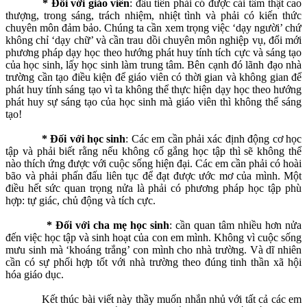
* Đối với giáo viên
: đầu tiên phải có được cái tâm thật cao
thượng, trong sáng, trách nhiệm, nhiệt tình và phải có kiến thức
chuyên môn đảm bảo. Chúng ta cần xem trọng việc ‘dạy người’ chứ
không chỉ ‘dạy chữ’ và cần trau dồi chuyên môn nghiệp vụ, đổi mới
phương pháp dạy học theo hướng phát huy tính tích cực và sáng tạo
của học sinh, lấy học sinh làm trung tâm. Bên cạnh đó lãnh đạo nhà
trường cần tạo điều kiện để giáo viên có thời gian và không gian để
phát huy tính sáng tạo vì ta không thể thực hiện dạy học theo hướng
phát huy sự sáng tạo của học sinh mà giáo viên thì không thể sáng
tạo!
* Đối với học sinh
: Các em cần phải xác định động cơ học
tập và phải biết rằng nếu không cố gắng học tập thì sẽ không thể
nào thích ứng được với cuộc sống hiện đại. Các em cần phải có hoài
bão và phải phấn đấu liên tục để đạt được ước mơ của mình. Một
điều hết sức quan trọng nửa là phải có phương pháp học tập phù
hợp: tự giác, chủ động và tích cực.
* Đối với cha mẹ học sinh
: cần quan tâm nhiều hơn nửa
đến việc học tập và sinh hoạt của con em mình. Không vì cuộc sống
mưu sinh mà ‘khoáng trắng’ con mình cho nhà trường. Và dĩ nhiên
cần có sự phối hợp tốt với nhà trường theo đúng tinh thần xã hội
hóa giáo dục.
Kết thúc bài viết này thầy muốn nhắn nhủ với tất cả các em