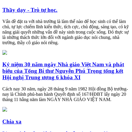
Thầy dạy - Trò tự học.
Vấn đề đặt ra với nhà trường là làm thế nào để học sinh có thể làm
chủ, tự lực chiếm lĩnh kiến thức, tích cực, chủ động, sáng tạo, có kỹ
năng giải quyết những vấn đề nảy sinh trong cuộc sống. Đó thực sự
là những thách thức lớn đối với ngành giáo dục nói chung, nhà
trường, thầy cô giáo nói riêng.
Kỷ niệm 30 năm ngày Nhà giáo Việt Nam và phát
biểu của Tổng Bí thư Nguyễn Phú Trọng tổng kết
Hội nghị Trung ương 6 khóa XI
Cách nay 30 năm, ngày 28 tháng 9 năm 1982 Hội đồng Bộ trưởng-
nay là Chính phủ-ban hành Quyết định số 167/HĐBT lấy ngày 20
tháng 11 hằng năm làm NGÀY NHÀ GIÁO VIỆT NAM.
Chia xa