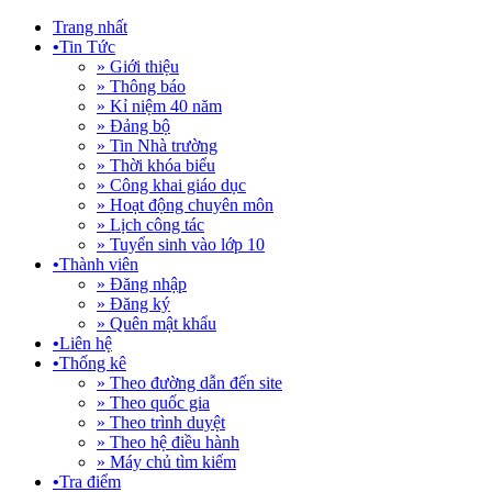
Trang nhất
•
Tin Tức
» Giới thiệu
» Thông báo
» Kỉ niệm 40 năm
» Đảng bộ
» Tin Nhà trường
» Thời khóa biểu
» Công khai giáo dục
» Hoạt động chuyên môn
» Lịch công tác
» Tuyển sinh vào lớp 10
•
Thành viên
» Đăng nhập
» Đăng ký
» Quên mật khẩu
•
Liên hệ
•
Thống kê
» Theo đường dẫn đến site
» Theo quốc gia
» Theo trình duyệt
» Theo hệ điều hành
» Máy chủ tìm kiếm
•
Tra điểm