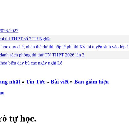
c 2026-2027
ng coi thi THPT số 2 Tư Nghĩa
 học quy chế, nhận thẻ dự thi,nộp lệ phí thi Kỳ thi tuyển sinh vào lớ
 danh sách phòng thi thử TN THPT 2026 lần 3
khóa biểu dạy bù các ngày nghỉ Lễ
»
Tin Tức
»
Bài viết
»
Ban giám hiệu
rò tự học.