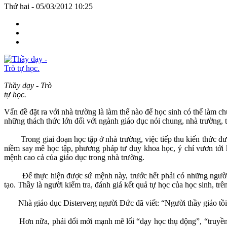
Thứ hai - 05/03/2012 10:25
Thầy dạy - Trò
tự học.
Vấn đề đặt ra với nhà trường là làm thế nào để học sinh có thể làm ch
những thách thức lớn đối với ngành giáo dục nói chung, nhà trường, t
Trong giai đoạn học tập ở nhà trường, việc tiếp thu kiến thức đương
niềm say mê học tập, phương pháp tư duy khoa học, ý chí vươn tới k
mệnh cao cả của giáo dục trong nhà trường.
Để thực hiện được sứ mệnh này, trước hết phải có những người thầy
tạo. Thầy là người kiểm tra, đánh giá kết quả tự học của học sinh, trên
Nhà giáo dục Disterverg người Đức đã viết: “Người thầy giáo tồi tru
Hơn nữa, phải đổi mới mạnh mẽ lối “dạy học thụ động”, “truyền thụ