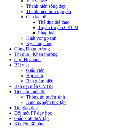
Viết về Mẹ
Thanh niên sống đẹp
Thanh niên tình nguyện
Câu lạc bộ
Thể dục thể thao
Tuyên truyền CKCM
Pháp luật
Khát vọng xanh
Kỹ năng sống
Công Đoàn trường
Thi đua - Khen thưởng
Cựu Học sinh
Bài viết
Giáo viên
Học sinh
Ban giám hiệu
Ban đại diện CMHS
Tiếp sức mùa thi
Thông tin tuyển sinh
Kinh nghiệm học tập
Tin giáo dục
Đổi mới PP dạy học
Giáo sinh thực tập
Kỉ niệm 30 năm