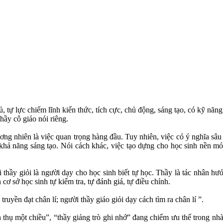
ủ, tự lực chiếm lĩnh kiến thức, tích cực, chủ động, sáng tạo, có kỹ năn
hầy cô giáo nói riêng.
 nhiên là việc quan trọng hàng đầu. Tuy nhiên, việc có ý nghĩa sâu xa
hả năng sáng tạo. Nói cách khác, việc tạo dựng cho học sinh nền móng
 giỏi là người dạy cho học sinh biết tự học. Thầy là tác nhân hướng
 cơ sở học sinh tự kiểm tra, tự đánh giá, tự điều chỉnh.
yền đạt chân lí; người thầy giáo giỏi dạy cách tìm ra chân lí ”.
 một chiều”, “thầy giảng trò ghi nhớ” đang chiếm ưu thế trong nhà tr