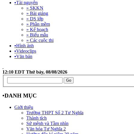
•
Tài nguyên
» SKKN
» Bài giảng
» DS lớp
» Phần mềm
» Kế hoạch
» Biểu mẫu
» Các cuộc thi
•
Hình ảnh
•
Videoclips
•
Văn bản
12:10 EDT Thứ bảy, 08/08/2026
•
DANH MỤC
Giới thiệu
Trường THPT Số 2 Tư Nghĩa
Thành tích
Sứ mệnh và Tầm nhìn
Văn hóa Tư Nghĩa 2