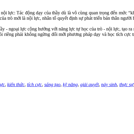
i lực: Tác động dạy của thầy dù là vô cùng quan trọng đến mức “khôn
 của trò mới là nội lực, nhân tố quyết định sự phát triển bản thân người 
 - ngoại lực cộng hưởng với năng lực tự học của trò - nội lực, tạo ra 
 riêng phải không ngừng đổi mới phương pháp dạy và học tích cực tr
lực
,
kiến thức
,
tích cực
,
sáng tạo
,
kỹ năng
,
giải quyết
,
nảy sinh
,
thực sự