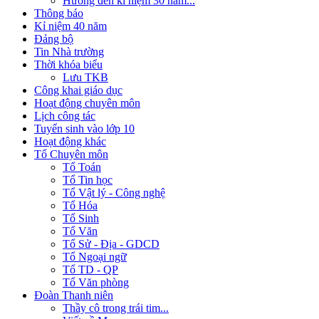
Hướng đến kỉ niệm 30 năm...
Thông báo
Kỉ niệm 40 năm
Đảng bộ
Tin Nhà trường
Thời khóa biểu
Lưu TKB
Công khai giáo dục
Hoạt động chuyên môn
Lịch công tác
Tuyển sinh vào lớp 10
Hoạt động khác
Tổ Chuyên môn
Tổ Toán
Tổ Tin học
Tổ Vật lý - Công nghệ
Tổ Hóa
Tổ Sinh
Tổ Văn
Tổ Sử - Địa - GDCD
Tổ Ngoại ngữ
Tổ TD - QP
Tổ Văn phòng
Đoàn Thanh niên
Thầy cô trong trái tim...