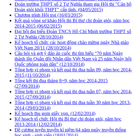
Đoàn trường THPT số 2 Tư Nghĩa tham gia Hội thi "Cán bộ
Đoàn giỏi khối THPT" cấp tỉnh.
(04/05/2015)
Chương trình Hội trại
(16/03/2015)
Kết quả vòng sơ khảo Hội thi Bí thư chi đoàn giỏi, năm học
2014-2015
(06/02/2015)
Đại hội đại biểu Đoàn TNCS Hồ Chí Minh trường THPT số
2 Tư Nghĩa
(28/10/2014)
Kế hoạch tổ chức các hoạt động chào mừng ngày Nhà giáo
Việt Nam 20/11
(28/10/2014)
Câu hỏi và gợi ý đáp án cuộc thi tìm hiểu “70 năm Ngày
thành lập Quân đội Nhân dân Việt Nam và 25 năm Ngày hội
Quốc phòng toàn dân”
(12/10/2014)
Tổng hợp vi phạm và kết quả thi đua tuần 09, năm học 2014-
2015
(11/10/2014)
Tổng kết thi đua tháng 8+9, năm học 2014-2015
(27/09/2014)
Tổng hợp vi phạm và kết quả thi đua tuần 07, năm học 2014-
2015
(27/09/2014)
Tổng hợp vi phạm và kết quả thi đua tuần 30 năm học 2013-
2014
(29/03/2014)
Kế hoạch thu gom giấy vụn.
(12/02/2014)
Kế hoạch tổ chức Hội thi Bí thư chi đoàn giỏi, năm học
2013-2014
(12/02/2014)
Đề cương tuyên truyền kỉ niệm 64 năm ngày truyền thống
học sinh - sinh viên
(18/01/2014)