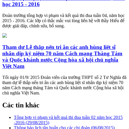
học 2015 - 2016
Đoàn trường tổng hợp vi phạm và kết quả thi đua tuần 04, năm học
2015 - 2016. Các lớp có thắc mắc vui lòng liên hệ với thầy Hiếu để
được giải đáp, chỉnh sửa, bổ sung.
Tham dự Lễ thắp nến tri ân các anh hùng liệt sĩ
nhân dịp kỷ niệm 70 năm Cách mạng Tháng Tám
và Quốc khánh nước Cộng hòa xã hội chủ nghĩa
Việt Nam
Tối ngày 01/9/ 2015 Đoàn viên của trường THPT số 2 Tư Nghĩa đã
tham dự lễ thắp nến tri ân các anh hùng liệt sĩ nhân dịp kỷ niệm 70
năm Cách mạng tháng Tám và Quốc khánh nước Cộng hòa xã hội
chủ nghĩa Việt Nam.
Các tin khác
Tổng hợp vi phạm và kết quả thi đua tuần 02 năm học 2015
-2016
(29/08/2015)
Thông báo lịch tập huấn cho các chi đoàn
(06/08/2015)