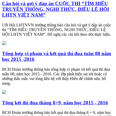
Câu hỏi và gợi ý đáp án CUỘC THI “TÌM HIỂU
TRUYỀN THỐNG, NGHI THỨC, ĐIỀU LỆ HỘI
LHTN VIỆT NAM”
UB Hội LHTNVN trường thông báo câu hỏi và gợi ý đáp án cuộc
thi “TÌM HIỂU TRUYỀN THỐNG, NGHI THỨC, ĐIỀU LỆ
HỘI LHTN VIỆT NAM”. Đề nghị các chi hôi theo dõi thực hiện.
Tổng hợp vi phạm và kết quả thi đua tuần 08 năm
học 2015 -2016
BCH Đoàn trường thông báo tổng hợp vi phạm và kết quả thi đua
tuần 08, năm học 2015 - 2016. Các lớp phát hiện sai sót hoặc có
những thắc mắc vui lòng liên hệ với thầy Hiếu để chỉnh sửa, bổ
sung.
Tổng kết thi đua tháng 8+9, năm học 2015 - 2016
BCH Đoàn trường thông báo kết quả thi đua tháng 8 + 9, năm học