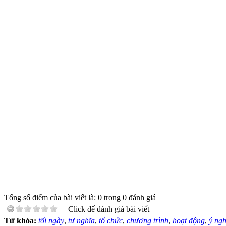
Tổng số điểm của bài viết là: 0 trong 0 đánh giá
Click để đánh giá bài viết
Từ khóa:
tối ngày
,
tư nghĩa
,
tổ chức
,
chương trình
,
hoạt động
,
ý ngh