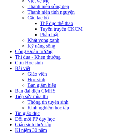
Viết về Mẹ
Thanh niên sống đẹp
Thanh niên tình nguyện
Câu lạc bộ
Thể dục thể thao
Tuyên truyền CKCM
Pháp luật
Khát vọng xanh
Kỹ năng sống
Công Đoàn trường
Thi đua - Khen thưởng
Cựu Học sinh
Bài viết
Giáo viên
Học sinh
Ban giám hiệu
Ban đại diện CMHS
Tiếp sức mùa thi
Thông tin tuyển sinh
Kinh nghiệm học tập
Tin giáo dục
Đổi mới PP dạy học
Giáo sinh thực tập
Kỉ niệm 30 năm