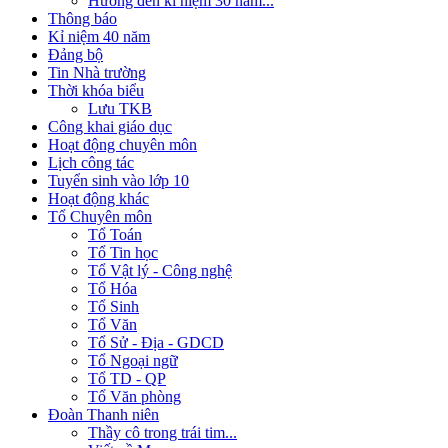
Hướng đến kỉ niệm 30 năm...
Thông báo
Kỉ niệm 40 năm
Đảng bộ
Tin Nhà trường
Thời khóa biểu
Lưu TKB
Công khai giáo dục
Hoạt động chuyên môn
Lịch công tác
Tuyển sinh vào lớp 10
Hoạt động khác
Tổ Chuyên môn
Tổ Toán
Tổ Tin học
Tổ Vật lý - Công nghệ
Tổ Hóa
Tổ Sinh
Tổ Văn
Tổ Sử - Địa - GDCD
Tổ Ngoại ngữ
Tổ TD - QP
Tổ Văn phòng
Đoàn Thanh niên
Thầy cô trong trái tim...