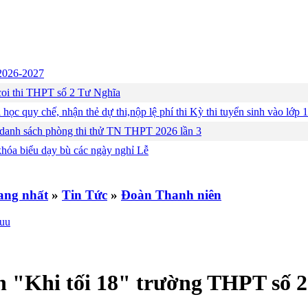
c 2026-2027
ng coi thi THPT số 2 Tư Nghĩa
 học quy chế, nhận thẻ dự thi,nộp lệ phí thi Kỳ thi tuyển sinh vào lớ
 danh sách phòng thi thử TN THPT 2026 lần 3
khóa biểu dạy bù các ngày nghỉ Lễ
»
Tin Tức
»
Đoàn Thanh niên
 "Khi tối 18" trường THPT số 2