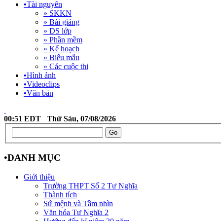
•
Tài nguyên
» SKKN
» Bài giảng
» DS lớp
» Phần mềm
» Kế hoạch
» Biểu mẫu
» Các cuộc thi
•
Hình ảnh
•
Videoclips
•
Văn bản
00:51 EDT Thứ Sáu, 07/08/2026
•
DANH MỤC
Giới thiệu
Trường THPT Số 2 Tư Nghĩa
Thành tích
Sứ mệnh và Tầm nhìn
Văn hóa Tư Nghĩa 2