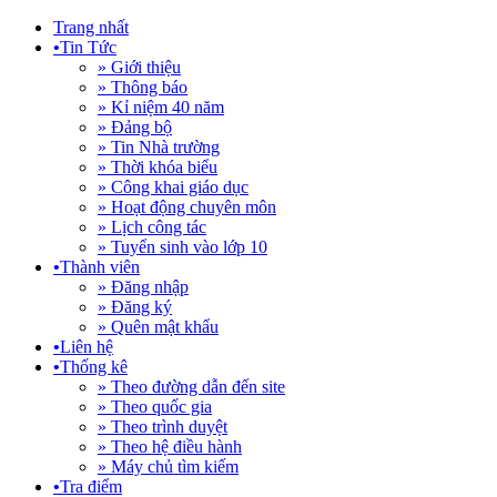
Trang nhất
•
Tin Tức
» Giới thiệu
» Thông báo
» Kỉ niệm 40 năm
» Đảng bộ
» Tin Nhà trường
» Thời khóa biểu
» Công khai giáo dục
» Hoạt động chuyên môn
» Lịch công tác
» Tuyển sinh vào lớp 10
•
Thành viên
» Đăng nhập
» Đăng ký
» Quên mật khẩu
•
Liên hệ
•
Thống kê
» Theo đường dẫn đến site
» Theo quốc gia
» Theo trình duyệt
» Theo hệ điều hành
» Máy chủ tìm kiếm
•
Tra điểm