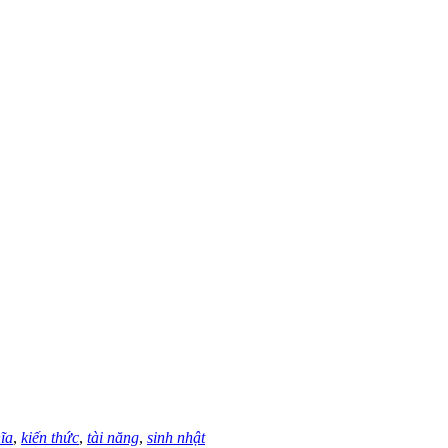
ĩa
,
kiến thức
,
tài năng
,
sinh nhật