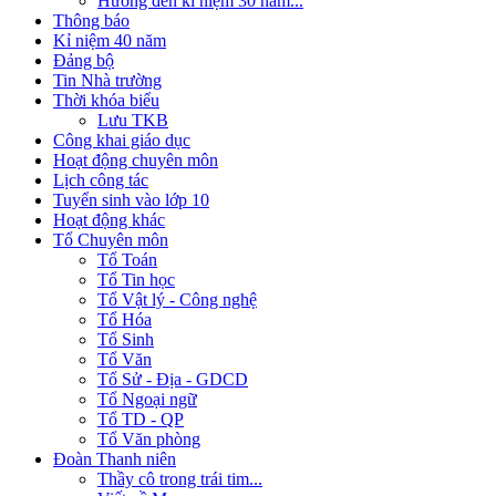
Hướng đến kỉ niệm 30 năm...
Thông báo
Kỉ niệm 40 năm
Đảng bộ
Tin Nhà trường
Thời khóa biểu
Lưu TKB
Công khai giáo dục
Hoạt động chuyên môn
Lịch công tác
Tuyển sinh vào lớp 10
Hoạt động khác
Tổ Chuyên môn
Tổ Toán
Tổ Tin học
Tổ Vật lý - Công nghệ
Tổ Hóa
Tổ Sinh
Tổ Văn
Tổ Sử - Địa - GDCD
Tổ Ngoại ngữ
Tổ TD - QP
Tổ Văn phòng
Đoàn Thanh niên
Thầy cô trong trái tim...