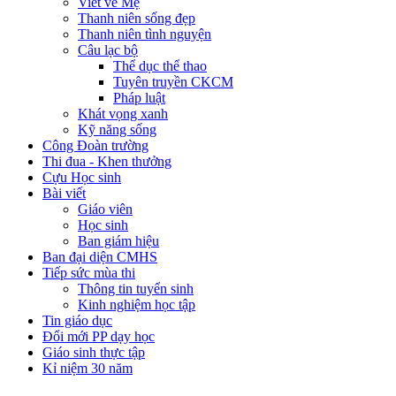
Viết về Mẹ
Thanh niên sống đẹp
Thanh niên tình nguyện
Câu lạc bộ
Thể dục thể thao
Tuyên truyền CKCM
Pháp luật
Khát vọng xanh
Kỹ năng sống
Công Đoàn trường
Thi đua - Khen thưởng
Cựu Học sinh
Bài viết
Giáo viên
Học sinh
Ban giám hiệu
Ban đại diện CMHS
Tiếp sức mùa thi
Thông tin tuyển sinh
Kinh nghiệm học tập
Tin giáo dục
Đổi mới PP dạy học
Giáo sinh thực tập
Kỉ niệm 30 năm