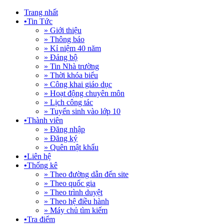
Trang nhất
•
Tin Tức
» Giới thiệu
» Thông báo
» Kỉ niệm 40 năm
» Đảng bộ
» Tin Nhà trường
» Thời khóa biểu
» Công khai giáo dục
» Hoạt động chuyên môn
» Lịch công tác
» Tuyển sinh vào lớp 10
•
Thành viên
» Đăng nhập
» Đăng ký
» Quên mật khẩu
•
Liên hệ
•
Thống kê
» Theo đường dẫn đến site
» Theo quốc gia
» Theo trình duyệt
» Theo hệ điều hành
» Máy chủ tìm kiếm
•
Tra điểm