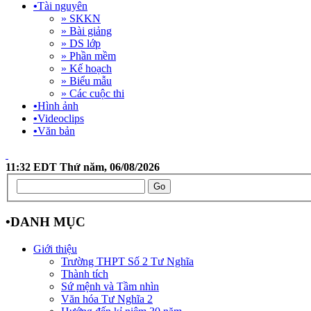
•
Tài nguyên
» SKKN
» Bài giảng
» DS lớp
» Phần mềm
» Kế hoạch
» Biểu mẫu
» Các cuộc thi
•
Hình ảnh
•
Videoclips
•
Văn bản
11:32 EDT Thứ năm, 06/08/2026
•
DANH MỤC
Giới thiệu
Trường THPT Số 2 Tư Nghĩa
Thành tích
Sứ mệnh và Tầm nhìn
Văn hóa Tư Nghĩa 2