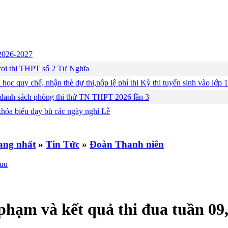
c 2026-2027
ng coi thi THPT số 2 Tư Nghĩa
 học quy chế, nhận thẻ dự thi,nộp lệ phí thi Kỳ thi tuyển sinh vào lớ
 danh sách phòng thi thử TN THPT 2026 lần 3
khóa biểu dạy bù các ngày nghỉ Lễ
»
Tin Tức
»
Đoàn Thanh niên
 phạm và kết quả thi đua tuần 