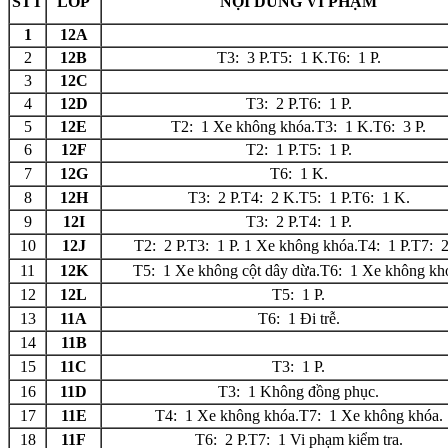
STT
LỚP
NỘI DUNG VI PHẠM
1
12A
2
12B
T3: 3 P.T5: 1 K.T6: 1 P.
3
12C
4
12D
T3: 2 P.T6: 1 P.
5
12E
T2: 1 Xe không khóa.T3: 1 K.T6: 3 P.
6
12F
T2: 1 P.T5: 1 P.
7
12G
T6: 1 K.
8
12H
T3: 2 P.T4: 2 K.T5: 1 P.T6: 1 K.
9
12I
T3: 2 P.T4: 1 P.
10
12J
T2: 2 P.T3: 1 P. 1 Xe không khóa.T4: 1 P.T7: 2
11
12K
T5: 1 Xe không cột dây dừa.T6: 1 Xe không kh
12
12L
T5: 1 P.
13
11A
T6: 1 Đi trễ.
14
11B
15
11C
T3: 1 P.
16
11D
T3: 1 Không đồng phục.
17
11E
T4: 1 Xe không khóa.T7: 1 Xe không khóa.
18
11F
T6: 2 P.T7: 1 Vi phạm kiểm tra.