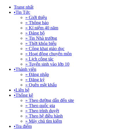
Trang nhất
•
Tin Tức
» Giới thiệu
» Thông báo
» Kỉ niệm 40 năm
» Đảng bộ
» Tin Nhà trường
» Thời khóa biểu
» Công khai giáo dục
» Hoạt động chuyên môn
» Lịch công tác
» Tuyển sinh vào lớp 10
•
Thành viên
» Đăng nhập
» Đăng ký
» Quên mật khẩu
•
Liên hệ
•
Thống kê
» Theo đường dẫn đến site
» Theo quốc gia
» Theo trình duyệt
» Theo hệ điều hành
» Máy chủ tìm kiếm
•
Tra điểm