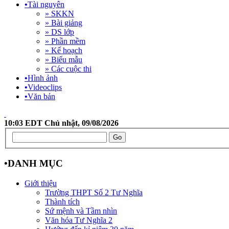
•
Tài nguyên
» SKKN
» Bài giảng
» DS lớp
» Phần mềm
» Kế hoạch
» Biểu mẫu
» Các cuộc thi
•
Hình ảnh
•
Videoclips
•
Văn bản
10:03 EDT Chủ nhật, 09/08/2026
•
DANH MỤC
Giới thiệu
Trường THPT Số 2 Tư Nghĩa
Thành tích
Sứ mệnh và Tầm nhìn
Văn hóa Tư Nghĩa 2