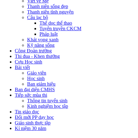
Viết về Mẹ
Thanh niên sống đẹp
Thanh niên tình nguyện
Câu lạc bộ
Thể dục thể thao
Tuyên truyền CKCM
Pháp luật
Khát vọng xanh
Kỹ năng sống
Công Đoàn trường
Thi đua - Khen thưởng
Cựu Học sinh
Bài viết
Giáo viên
Học sinh
Ban giám hiệu
Ban đại diện CMHS
Tiếp sức mùa thi
Thông tin tuyển sinh
Kinh nghiệm học tập
Tin giáo dục
Đổi mới PP dạy học
Giáo sinh thực tập
Kỉ niệm 30 năm