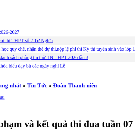
c 2026-2027
ng coi thi THPT số 2 Tư Nghĩa
 học quy chế, nhận thẻ dự thi,nộp lệ phí thi Kỳ thi tuyển sinh vào lớ
 danh sách phòng thi thử TN THPT 2026 lần 3
khóa biểu dạy bù các ngày nghỉ Lễ
»
Tin Tức
»
Đoàn Thanh niên
phạm và kết quả thi đua tuần 0