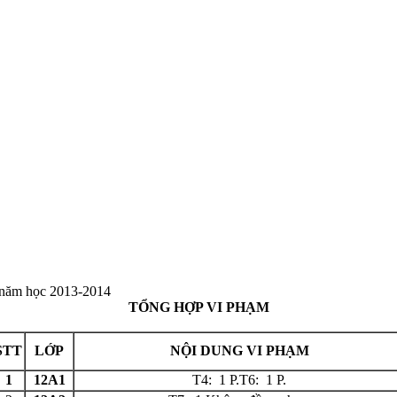
, năm học 2013-2014
TỔNG HỢP VI PHẠM
STT
LỚP
NỘI DUNG VI PHẠM
1
12A1
T4: 1 P.T6: 1 P.