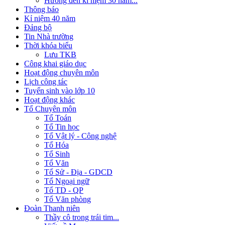
Hướng đến kỉ niệm 30 năm...
Thông báo
Kỉ niệm 40 năm
Đảng bộ
Tin Nhà trường
Thời khóa biểu
Lưu TKB
Công khai giáo dục
Hoạt động chuyên môn
Lịch công tác
Tuyển sinh vào lớp 10
Hoạt động khác
Tổ Chuyên môn
Tổ Toán
Tổ Tin học
Tổ Vật lý - Công nghệ
Tổ Hóa
Tổ Sinh
Tổ Văn
Tổ Sử - Địa - GDCD
Tổ Ngoại ngữ
Tổ TD - QP
Tổ Văn phòng
Đoàn Thanh niên
Thầy cô trong trái tim...