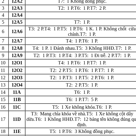
2
12A2
T7: 1 Không đồng phục.
3
12A3
T2: 1 P.T6: 1 P.T7: 2 P.
4
12A4
5
12A5
T7: 1 P.
T3: 2 P.T4: 1 P.T5: 1 P.T6: 1 K. 1 P. Không chốt cửa
6
12A6
chính.T7: 1 P.
7
12A7
T4: 1 P.T6: 1 P.
8
12A8
T4: 1 P. 1 Đánh nhau.T5: 3 Không HHĐ.T7: 1 P.
9
12A9
T2: 1 P.T3: 1 P.T4: 3 P.T5: 1 Đi trễ. 2 P.T7: 1 P.
10
12O1
T4: 1 P.T6: 1 P.T7: 1 P.
11
12O2
T2: 2 P.T5: 1 P.T6: 1 P.T7: 1 P.
12
12O3
T2: 1 P.T3: 1 P.T5: 2 P.T6: 1 P.
13
12O4
T2: 2 P.T5: 1 P.
14
11A
T6: 1 P.
15
11B
T6: 1 P.T7: 5 P.
16
11C
T5: 1 Xe không khóa.T6: 1 P.
T3: Mang chìa khóa về nhà.T5: 1 Xe không cột dây
17
11D
dừa.T6: 1 Không HHĐ.T7: 12 bảng tên không đúng qu
định.
18
11E
T5: 1 P.T6: 3 Không đồng phục.