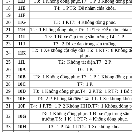
17
11D
T3: 1 Không đồng phục.T7: 1 P. 3 Không đồng ph
18
11E
T4: 1 P.T6: Để nhầm chìa khóa.
19
11F
20
11G
T3: 1 P.T7: 4 Không đồng phục.
21
11H
T2: 1 Không đồng phục.T5: 1 P.T6: Để nhầm chìa k
22
11I
T3: 1 Đi xe đạp trong sân trường.T4: 1 P.
23
11J
T3: 2 Đi xe đạp trong sân trường.
T2: 1 Xe không cột dây dừa.T5: 1 P.T7: 8 Không đ
24
11K
phục.
25
11L
T2: Không tắt điện.T7: 2 P.
26
10A
T6: 1 P.
27
10B
T3: 1 Không đồng phục.T7: 1 P. 1 Không đồng ph
28
10C
T7: 1 P.
29
10D
T3: 1 Không đồng phục.T4: 2 P.T6: 1 P.T7: 1 Bỏ ti
30
10E
T3: 2 P. Không tắt điện.T4: 1 P. 1 Xe không khóa
31
10F
T4: 1 P.T5: 1 P. 2 Không HHĐ.T7: 1 Không đồng p
T3: 1 Không đồng phục. 1 Đi xe đạp trong sân
32
10G
trường.T5: 1 K. 1 P.T7: 4 Không đồng phục.
33
10H
T3: 1 P.T4: 1 P.T5: 1 Xe không khóa.