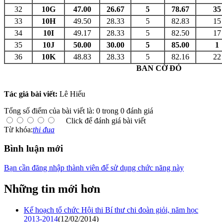
32
10G
47.00
26.67
5
78.67
35
33
10H
49.50
28.33
5
82.83
15
34
10I
49.17
28.33
5
82.50
17
35
10J
50.00
30.00
5
85.00
1
36
10K
48.83
28.33
5
82.16
22
BAN CỜ ĐỎ
Tác giả bài viết:
Lê Hiếu
Tổng số điểm của bài viết là: 0 trong 0 đánh giá
Click để đánh giá bài viết
Từ khóa:
thi đua
Bình luận mới
Bạn cần đăng nhập thành viên để sử dụng chức năng này
Những tin mới hơn
Kế hoạch tổ chức Hội thi Bí thư chi đoàn giỏi, năm học
2013-2014
(12/02/2014)