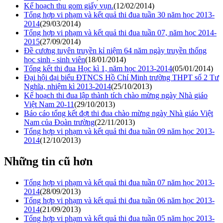
Kế hoạch thu gom giấy vụn.
(12/02/2014)
Tổng hợp vi phạm và kết quả thi đua tuần 30 năm học 2013-
2014
(29/03/2014)
Tổng hợp vi phạm và kết quả thi đua tuần 07, năm học 2014-
2015
(27/09/2014)
Đề cương tuyên truyền kỉ niệm 64 năm ngày truyền thống
học sinh - sinh viên
(18/01/2014)
Tổng kết thi đua Học kì 1, năm học 2013-2014
(05/01/2014)
Đại hội đại biểu ĐTNCS Hồ Chí Minh trường THPT số 2 Tư
Nghĩa, nhiệm kì 2013-2014
(25/10/2013)
Kế hoạch thi đua lập thành tích chào mừng ngày Nhà giáo
Việt Nam 20-11
(29/10/2013)
Báo cáo tổng kết đợt thi đua chào mừng ngày Nhà giáo Việt
Nam của Đoàn trường
(22/11/2013)
Tổng hợp vi phạm và kết quả thi đua tuần 09 năm học 2013-
2014
(12/10/2013)
Những tin cũ hơn
Tổng hợp vi phạm và kết quả thi đua tuần 07 năm học 2013-
2014
(28/09/2013)
Tổng hợp vi phạm và kết quả thi đua tuần 06 năm học 2013-
2014
(21/09/2013)
Tổng hợp vi phạm và kết quả thi đua tuần 05 năm học 2013-