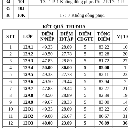
34
10I
T3: 1 P. 1 Không đồng phục.T5: 2 P.T7: 1 P.
35
10J
36
10K
T7: 7 Không đồng phục.
KẾT QUẢ THI ĐUA
ĐiỂM
ĐIỂM
ĐIỂM
TỔNG
STT
LỚP
VỊ T
N/NẾP
H/TẬP
CDGTT
ĐIỂM
1
12A1
49.33
28.89
5
83.22
10
2
12A2
49.50
27.78
5
82.28
20
3
12A3
47.83
28.89
5
81.72
27
4
12A4
50.00
30.00
5
85.00
1
5
12A5
49.33
27.78
5
82.11
23
6
12A6
49.50
29.44
5
83.94
7
7
12A7
47.83
29.44
5
82.27
21
8
12A8
48.50
28.89
5
82.39
19
9
12A9
49.67
28.33
5
83.00
14
10
12O1
49.33
28.89
5
83.22
10
11
12O2
49.00
26.67
5
80.67
31
12
12O3
48.00
23.89
5
76.89
36