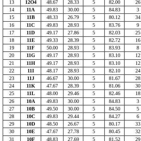
13
12O4
48.67
28.33
5
82.00
26
14
11A
49.83
30.00
5
84.83
3
15
11B
48.33
26.79
5
80.12
34
16
11C
49.83
28.93
5
83.76
9
17
11D
49.17
27.86
5
82.03
25
18
11E
49.33
28.39
5
82.72
16
19
11F
50.00
28.93
5
83.93
8
20
11G
49.17
28.93
5
83.10
12
21
11H
49.17
28.93
5
83.10
12
22
11I
48.17
28.93
5
82.10
24
23
11J
46.67
30.00
5
81.67
28
24
11K
47.67
28.39
5
81.06
30
25
11L
48.00
29.46
5
82.46
18
26
10A
49.83
30.00
5
84.83
3
27
10B
49.50
30.00
5
84.50
5
28
10C
49.83
29.44
5
84.27
6
29
10D
48.50
26.67
5
80.17
33
30
10E
47.67
27.78
5
80.45
32
31
10F
48.83
27.69
5
81.52
29