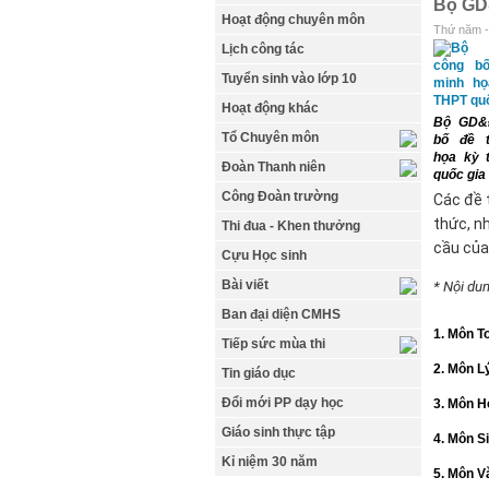
Bộ GD&
Hoạt động chuyên môn
Thứ năm -
Lịch công tác
Tuyển sinh vào lớp 10
Hoạt động khác
Bộ GD&
Tổ Chuyên môn
bố đề t
họa kỳ 
Đoàn Thanh niên
quốc gia
Công Đoàn trường
Các đề 
thức, n
Thi đua - Khen thưởng
cầu của
Cựu Học sinh
Bài viết
* Nội dun
Ban đại diện CMHS
1. Môn T
Tiếp sức mùa thi
2. Môn L
Tin giáo dục
Đổi mới PP dạy học
3. Môn H
Giáo sinh thực tập
4. Môn S
Kỉ niệm 30 năm
5. Môn V