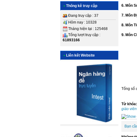
6. Môn 
•
Thống kê truy cập
7. Môn Đ
Đang truy cập : 37
Hôm nay : 10328
8. Môn T
Tháng hiện tại : 125468
9. Môn 
Tổng lượt truy cập :
61893166
•
Liên kết Website
Tổng số đ
Từ khóa
giáo viên
Bạn cầ
Những ti