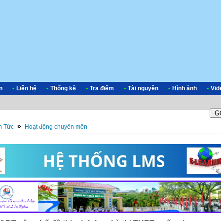
n
•
Liên hệ
•
Thống kê
•
Tra điểm
•
Tài nguyên
•
Hình ảnh
•
Vid
»
n Tức
Hoạt động chuyên môn