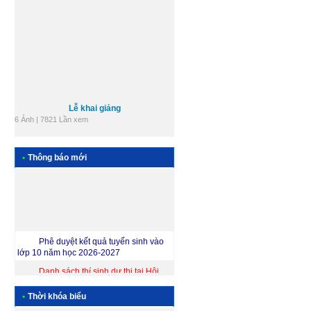
Lễ khai giảng
6 Ảnh | 7821 Lần xem
Các tổ chuyên môn
9 Ảnh | 9636 Lần xem
•
Thông báo mới
+ Xem tất cả
Phê duyệt kết quả tuyển sinh vào
lớp 10 năm học 2026-2027
Danh sách thí sinh dự thi tại Hội
đồng coi thi THPT số 2 Tư Nghĩa
Thông báo về việc triển khai học
•
Thời khóa biểu
quy chế, nhận thẻ dự thi,nộp lệ phí thi Kỳ