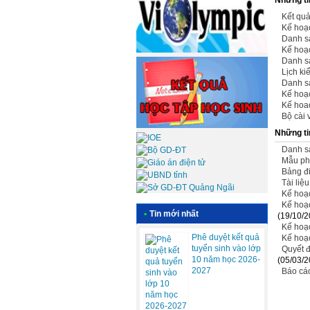
Kết quả
Kế hoạc
Danh sá
Kế hoạc
Danh sá
Lịch ki
Danh sá
Kế hoạc
Kế hoac
Bộ cài
Những ti
Danh sá
Mẫu p
Bảng đi
Tài liê
Kế hoạ
Kế hoạc
•
Tin mới nhất
(19/10/2
Kế hoạc
Phê duyệt kết quả
Kế hoạc
tuyển sinh vào lớp
Quyết đ
10 năm học 2026-
(05/03/2
2027
Báo cá