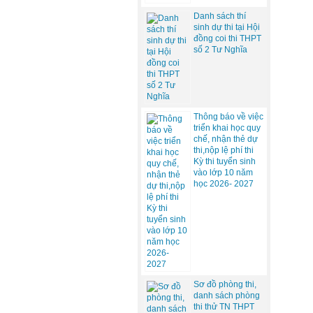
Danh sách thí
sinh dự thi tại Hội
đồng coi thi THPT
số 2 Tư Nghĩa
Thông báo về việc
triển khai học quy
chế, nhận thẻ dự
thi,nộp lệ phí thi
Kỳ thi tuyển sinh
vào lớp 10 năm
học 2026- 2027
Sơ đồ phòng thi,
danh sách phòng
thi thử TN THPT