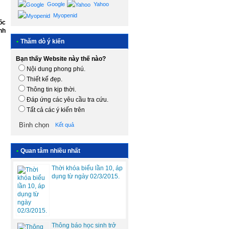
Google
Yahoo
Myopenid
ốc
nh
•
Thăm dò ý kiến
Bạn thấy Website này thế nào?
Nội dung phong phú.
Thiết kế đẹp.
Thông tin kịp thời.
Đáp ứng các yêu cầu tra cứu.
Tất cả các ý kiến trên
Kết quả
•
Quan tâm nhiều nhất
Thời khóa biểu lần 10, áp
dụng từ ngày 02/3/2015.
Thông báo học sinh trở