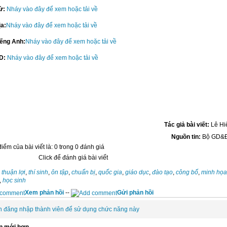
Sử:
Nháy vào đây để xem hoặc tải về
ịa:
Nháy vào đây để xem hoặc tải về
iếng Anh:
Nháy vào đây để xem hoặc tải về
CD:
Nháy vào đây để xem hoặc tải về
Tác giả bài viết:
Lê Hi
Nguồn tin:
Bộ GD&
iểm của bài viết là: 0 trong 0 đánh giá
Click để đánh giá bài viết
:
thuận lợi
,
thí sinh
,
ôn tập
,
chuẩn bị
,
quốc gia
,
giáo dục
,
đào tạo
,
công bố
,
minh họa
,
học sinh
Xem phản hồi
--
Gửi phản hồi
n đăng nhập thành viên để sử dụng chức năng này
n mới hơn