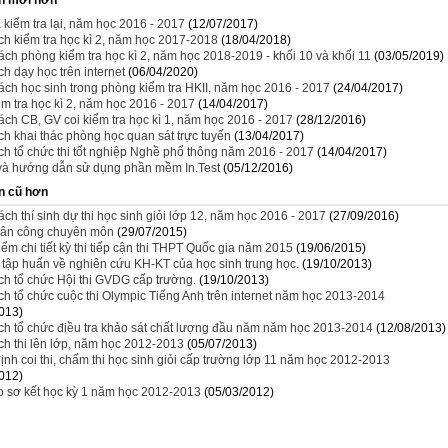
 kiểm tra lại, năm học 2016 - 2017
(12/07/2017)
h kiểm tra học kì 2, năm học 2017-2018
(18/04/2018)
ch phòng kiểm tra học kì 2, năm học 2018-2019 - khối 10 và khối 11
(03/05/2019)
h dạy học trên internet
(06/04/2020)
ch học sinh trong phòng kiểm tra HKII, năm học 2016 - 2017
(24/04/2017)
ểm tra học kì 2, năm học 2016 - 2017
(14/04/2017)
ch CB, GV coi kiểm tra học kì 1, năm học 2016 - 2017
(28/12/2016)
h khai thác phòng học quan sát trực tuyến
(13/04/2017)
h tổ chức thi tốt nghiệp Nghề phổ thông năm 2016 - 2017
(14/04/2017)
 và hướng dẫn sử dụng phần mềm In.Test
(05/12/2016)
n cũ hơn
ch thí sinh dự thi học sinh giỏi lớp 12, năm học 2016 - 2017
(27/09/2016)
hân công chuyên môn
(29/07/2015)
ểm chi tiết kỳ thi tiếp cận thi THPT Quốc gia năm 2015
(19/06/2015)
̣u tập huấn về nghiên cứu KH-KT của học sinh trung học.
(19/10/2013)
ch tổ chức Hội thi GVDG cấp trường.
(19/10/2013)
h tổ chức cuộc thi Olympic Tiếng Anh trên internet năm học 2013-2014
013)
h tổ chức điều tra khảo sát chất lượng đầu năm năm học 2013-2014
(12/08/2013)
h thi lên lớp, năm học 2012-2013
(05/07/2013)
ịnh coi thi, chấm thi học sinh giỏi cấp trường lớp 11 năm học 2012-2013
012)
o sơ kết học kỳ 1 năm học 2012-2013
(05/03/2012)