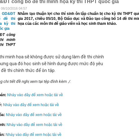
ĐT công bố đề thi minh họa kỳ thi THPT quốc gia
 06/10/2016 04:57
Nhằm tạo thuận lợi cho thí sinh ôn tập chuẩn bị cho kỳ thi THPT qu
gia 2017, chiều 05/10, Bộ Giáo dục và Đào tạo công bố 14 đề thi mi
họa của các môn thi để giáo viên và học sinh tham khảo.
ĐT công
hi minh
thi THPT
thi minh họa sẽ không được sử dụng làm đề thi chính
hưng qua đó học sinh sẽ hình dung được mức độ yêu
 đề thi chính thức để ôn tập.
g chi tiết đề nghị xem tại tệp đính kèm ./.
oán:
Nháy vào đây để xem hoặc tải về
ý:
Nháy vào đây để xem hoặc tải về
óa:
Nháy vào đây để xem hoặc tải về
inh:
Nháy vào đây để xem hoặc tải về
ăn:
Nháy vào đây để xem hoặc tải về