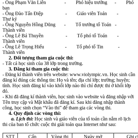
- Ông Phạm Văn Liên - Phó hiệu trưởng - Phó
ban
- Ông Đào Tấn Điệp - Giáo viên Toán -
Thư ký
- Ông Nguyễn Hồng Dũng - Tổ trưởng tổ Toán -
Thành viên
- Ông Lê Bá Thuyền - Tổ phó tổ Toán -
Thành viên
- Ông Lê Trọng Hiếu - Tổ phó tổ Tin -
Thành viên
2. Đối tượng tham gia cuộc thi:
- Tất cả học sinh của 38 lớp trong trường.
3. Đăng kí tham gia cuộc thi:
- Đăng kí thành viên trên website: www.violympic.vn. Học sinh cần
đăng kí đúng các thông tin: Họ và tên; địa chỉ lớp; trường; huyện;
tỉnh. Học sinh đăng kí vào khối lớp nào thì chỉ được thi ở khối lớp
đó.
- Khi đã đăng kí thành viên, học sinh vào website và đăng nhập với
Tên truy cập và Mật khẩu đã đăng kí. Sau khi đăng nhập thành
công, học sinh chọn “Vào thi” để tham gia các vòng thi.
4. Quy định các vòng thi:
a. Lịch thi:
Học sinh và giáo viên của tổ toán cần nắm rõ lịch
thi của ban tổ chức cuộc thi giải toán qua Internet như sau:
STT
Cấp
Vòng thi
Ngày mở
Ghi c