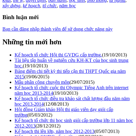
khai
,
thể lệ
,
quyết định
,
ban hành
,
học sinh
,
phổ thông
,
tư nghĩa
,
xây dựng
,
kế hoạch
,
tổ chức
,
năm học
Bình luận mới
Bạn cần đăng nhập thành viên để sử dụng chức năng này
Những tin mới hơn
Kế hoạch tổ chức Hội thi GVDG cấp trường.
(19/10/2013)
Tài liệu tập huấn về nghiên cứu KH-KT của học sinh trung
học.
(19/10/2013)
Bảng điểm chi tiết kỳ thi tiếp cận thi THPT Quốc gia năm
2015
(19/06/2015)
Mẫu phân công chuyên môn
(29/07/2015)
Kế hoạch tổ chức cuộc thi Olympic Tiếng Anh trên internet
năm học 2013-2014
(19/10/2013)
Kế hoạch tổ chức điều tra khảo sát chất lượng đầu năm năm
học 2013-2014
(12/08/2013)
Hội đồng Giám khảo Hội thi giáo viên dạy giỏi cấp
trường
(05/03/2012)
Kế hoạch tổ chức thi học sinh giỏi cấp trường lớp 11 năm học
2012-2013
(28/12/2012)
Kế hoạch thi lên lớp, năm học 2012-2013
(05/07/2013)