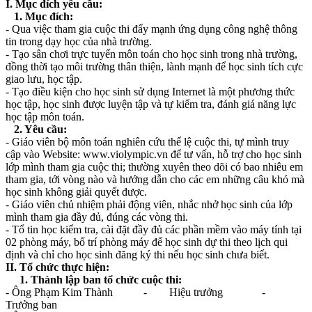
I. Mục đích yêu cầu:
1. Mục đích:
- Qua việc tham gia cuộc thi đẩy mạnh ứng dụng công nghệ thông
tin trong dạy học của nhà trường.
- Tạo sân chơi trực tuyến môn toán cho học sinh trong nhà trường,
đồng thời tạo môi trường thân thiện, lành mạnh để học sinh tích cực
giao lưu, học tập.
- Tạo điều kiện cho học sinh sử dụng Internet là một phương thức
học tập, học sinh được luyện tập và tự kiểm tra, đánh giá năng lực
học tập môn toán.
2. Yêu cầu:
- Giáo viên bộ môn toán nghiên cứu thể lệ cuộc thi, tự mình truy
cập vào Website: www.violympic.vn để tư vấn, hỗ trợ cho học sinh
lớp mình tham gia cuộc thi; thường xuyên theo dõi có bao nhiêu em
tham gia, tới vòng nào và hướng dẫn cho các em những câu khó mà
học sinh không giải quyết được.
- Giáo viên chủ nhiệm phải động viên, nhắc nhở học sinh của lớp
mình tham gia đầy đủ, đúng các vòng thi.
- Tổ tin học kiểm tra, cài đặt đầy đủ các phần mềm vào máy tính tại
02 phòng máy, bố trí phòng máy để học sinh dự thi theo lịch qui
định và chỉ cho học sinh đăng ký thi nếu học sinh chưa biết.
II. Tổ chức thực hiện:
1. Thành lập ban tổ chức cuộc thi:
- Ông Phạm Kim Thành - Hiệu trưởng -
Trưởng ban