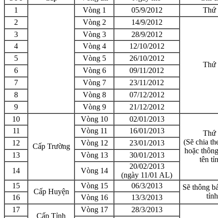
1
Vòng 1
05/9/2012
Thứ 
2
Vòng 2
14/9/2012
3
Vòng 3
28/9/2012
4
Vòng 4
12/10/2012
5
Vòng 5
26/10/2012
Thứ 
6
Vòng 6
09/11/2012
7
Vòng 7
23/11/2012
8
Vòng 8
07/12/2012
9
Vòng 9
21/12/2012
10
Vòng 10
02/01/2013
11
Vòng 11
16/01/2013
Thứ 
(Sẽ chia t
12
Vòng 12
23/01/2013
Cấp Trường
hoặc thông
13
Vòng 13
30/01/2013
tên tỉ
20/02/2013
14
Vòng 14
(ngày 11/01 AL)
15
Vòng 15
06/3/2013
Sẽ thông bá
Cấp Huyện
tỉnh
16
Vòng 16
13/3/2013
17
Vòng 17
28/3/2013
Cấp Tỉnh