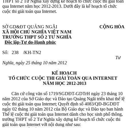
THPT số 2 Tư Nghĩa xây dựng kế hoạch tổ chức cuộc thi giải toán
qua Internet năm học 2012-2013. Dưới đây là kế hoạch tổ chức
cuộc thi giải toán qua Internet.
SỞ GD&ĐT QUẢNG NGÃI
CỘNG HÒA
XÃ HỘI CHỦ NGHĨA VIỆT NAM
TRƯỜNG THPT SỐ 2 TƯ NGHĨA
Độc lập-Tự do-Hạnh phúc
Số: 238 /KH-TN2
Tư
Nghĩa, ngày 25 tháng 10 năm 2012
KẾ HOẠCH
TỔ CHỨC CUỘC THI GIẢI TOÁN QUA INTERNET
NĂM HỌC 2012-2013
Căn cứ công văn số 1719/SGDĐT-GDTrH ngày 23 tháng 10
năm 2012 của Sở Giáo dục và Đào tạo Quảng Ngãi triển khai thể lệ
cuộc thi giải toán qua Internet; Quyết định số 4083/QĐ-BGDĐT
ngày 02 tháng 10 năm 2012 của Bộ Giáo dục và Đào tạo ban hành
Thể lệ cuộc thi giải toán qua Internet dành cho học sinh phổ thông,
trường THPT số 2 Tư Nghĩa xây dựng kế hoạch tổ chức cuộc thi
giải toán qua Internet với nội dung như sau: