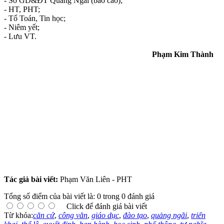
-
Sở GD&ĐT Quảng Ngãi (báo cáo);
- HT, PHT;
- Tổ Toán, Tin học;
- Niêm yết;
- Lưu VT.
Phạm Kim Thành
Tác giả bài viết:
Phạm Văn Liên - PHT
Tổng số điểm của bài viết là: 0 trong 0 đánh giá
Click để đánh giá bài viết
Từ khóa:
căn cứ
,
công văn
,
giáo dục
,
đào tạo
,
quảng ngãi
,
triển