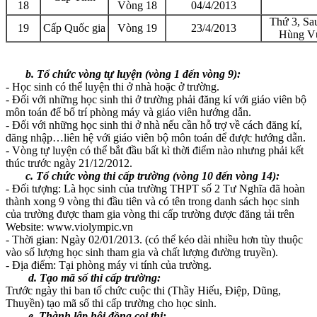
18
Vòng 18
04/4/2013
Thứ 3, Sau
19
Cấp Quốc gia
Vòng 19
23/4/2013
Hùng V
b. Tổ chức vòng tự luyện (vòng 1 đến vòng 9):
- Học sinh có thể luyện thi ở nhà hoặc ở trường.
- Đối với những học sinh thi ở trường phải đăng kí với giáo viên bộ
môn toán để bố trí phòng máy và giáo viên hướng dẫn.
- Đối với những học sinh thi ở nhà nếu cần hỗ trợ về cách đăng kí,
đăng nhập…liên hệ với giáo viên bộ môn toán để được hướng dẫn.
- Vòng tự luyện có thể bắt đầu bất kì thời điểm nào nhưng phải kết
thúc trước ngày 21/12/2012.
c. Tổ chức vòng thi cấp trường (vòng 10 đến vòng 14):
- Đối tượng: Là học sinh của trường THPT số 2 Tư Nghĩa đã hoàn
thành xong 9 vòng thi đầu tiên và có tên trong danh sách học sinh
của trường được tham gia vòng thi cấp trường được đăng tải trên
Website: www.violympic.vn
- Thời gian: Ngày 02/01/2013. (có thể kéo dài nhiều hơn tùy thuộc
vào số lượng học sinh tham gia và chất lượng đường truyền).
- Địa điểm: Tại phòng máy vi tính của trường.
d. Tạo mã số thi cấp trường:
Trước ngày thi ban tổ chức cuộc thi (Thầy Hiếu, Điệp, Dũng,
Thuyền) tạo mã số thi cấp trường cho học sinh.
e. Thành lập hội đồng coi thi: