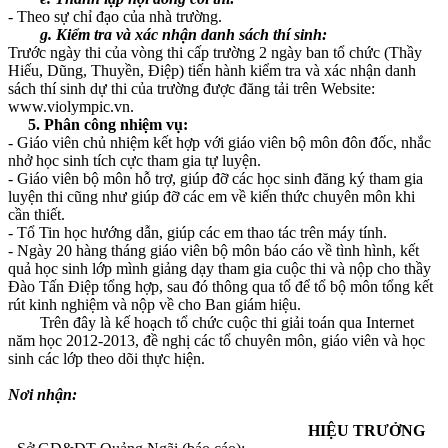
- Theo sự chỉ đạo của nhà trường.
g. Kiểm tra và xác nhận danh sách thí sinh:
Trước ngày thi của vòng thi cấp trường 2 ngày ban tổ chức (Thầy
Hiếu, Dũng, Thuyền, Điệp) tiến hành kiểm tra và xác nhận danh
sách thí sinh dự thi của trường được đăng tải trên Website:
www.violympic.vn.
5. Phân công nhiệm vụ:
- Giáo viên chủ nhiệm kết hợp với giáo viên bộ môn đôn đốc, nhắc
nhở học sinh tích cực tham gia tự luyện.
- Giáo viên bộ môn hỗ trợ, giúp đỡ các học sinh đăng ký tham gia
luyện thi cũng như giúp đỡ các em về kiến thức chuyên môn khi
cần thiết.
- Tổ Tin học hướng dẫn, giúp các em thao tác trên máy tính.
- Ngày 20 hàng tháng giáo viên bộ môn báo cáo về tình hình, kết
quả học sinh lớp mình giảng dạy tham gia cuộc thi và nộp cho thầy
Đào Tấn Điệp tổng hợp, sau đó thông qua tổ để tổ bộ môn tổng kết
rút kinh nghiệm và nộp về cho Ban giám hiệu.
Trên đây là kế hoạch tổ chức cuộc thi giải toán qua Internet
năm học 2012-2013, đề nghị các tổ chuyên môn, giáo viên và học
sinh các lớp theo dõi thực hiện.
Nơi nhận:
HIỆU TRƯỞNG