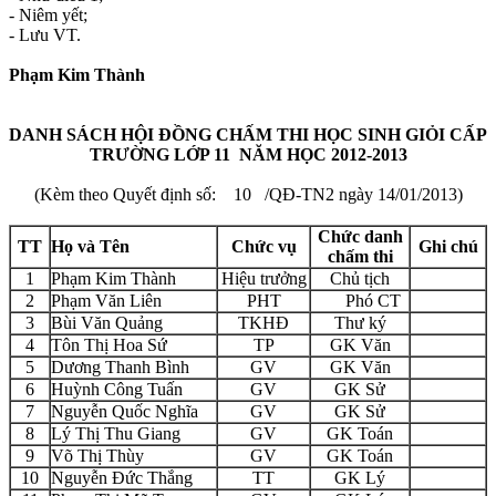
- Niêm yết;
- Lưu VT.
Phạm Kim Thành
DANH SÁCH HỘI ĐỒNG CHẤM THI HỌC SINH GIỎI CẤP
TRƯỜNG LỚP 11 NĂM HỌC 2012-2013
(Kèm theo Quyết định số: 10 /QĐ-TN2 ngày 14/01/2013)
Chức danh
TT
Họ và Tên
Chức vụ
Ghi chú
chấm thi
1
Phạm Kim Thành
Hiệu trưởng
Chủ tịch
2
Phạm Văn Liên
PHT
Phó CT
3
Bùi Văn Quảng
TKHĐ
Thư ký
4
Tôn Thị Hoa Sứ
TP
GK Văn
5
Dương Thanh Bình
GV
GK Văn
6
Huỳnh Công Tuấn
GV
GK Sử
7
Nguyễn Quốc Nghĩa
GV
GK Sử
8
Lý Thị Thu Giang
GV
GK Toán
9
Võ Thị Thùy
GV
GK Toán
10
Nguyễn Đức Thắng
TT
GK Lý