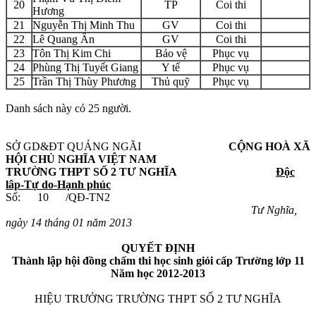
20
TP
Coi thi
Hương
21
Nguyễn Thị Minh Thu
GV
Coi thi
22
Lê Quang Ân
GV
Coi thi
23
Tôn Thị Kim Chi
Bảo vệ
Phục vụ
24
Phùng Thị Tuyết Giang
Y tế
Phục vụ
25
Trần Thị Thùy Phương
Thủ quỹ
Phục vụ
Danh sách này có 25 người.
SỞ GD&ĐT QUẢNG NGÃI
CỘNG HOÀ XÃ
HỘI CHỦ NGHĨA VIỆT NAM
TRƯỜNG THPT SỐ 2 TƯ NGHĨA
Độc
lâp-Tự do-Hạnh phúc
Số: 10 /QĐ-TN2
Tư Nghĩa,
ngày 14 tháng 01 năm 2013
QUYẾT ĐỊNH
Thành lập hội đồng chấm thi học sinh giỏi cấp Trường lớp 11
Năm học 2012-2013
HIỆU TRƯỞNG TRƯỜNG THPT SỐ 2 TƯ NGHĨA