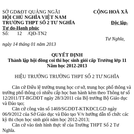
SỞ GD&ĐT QUẢNG NGÃI
CỘNG HOÀ XÃ
HỘI CHỦ NGHĨA VIỆT NAM
TRƯỜNG THPT SỐ 2 TƯ NGHĨA
Độc lâp-
Tự do-Hạnh phúc
Số: 12 /QĐ-TN2
Tư Nghĩa,
ngày 14 tháng 01 năm 2013
QUYẾT ĐỊNH
Thành lập hội đồng coi thi học sinh giỏi cấp Trường lớp 11
Năm học 2012-2013
HIỆU TRƯỞNG TRƯỜNG THPT SỐ 2 TƯ NGHĨA
Căn cứ Điều lệ trường trung học cơ sở, trung học phổ thông và
trường phổ thông có nhiều cấp học ban hành kèm theo Thông tư số
12/2011/TT-BGDĐT ngày 28/3/2011 của Bộ trưởng Bộ Giáo dục
và Đào tạo;
Căn cứ công văn số 1469/SGDĐT-KTKĐCLGD ngày
06/9/2012 của Sở Giáo dục và Đào tạo V/v hướng dẫn tổ chức các
kỳ thi chọn học sinh giỏi năm học 2012-2013;
Căn cứ vào tình hình thực tế của Trường THPT Số 2 Tư
Nghĩa.