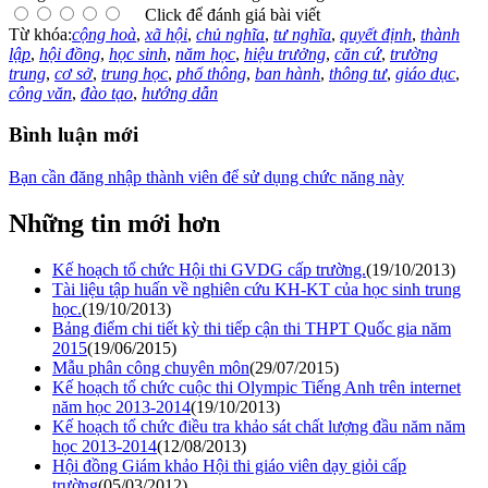
Click để đánh giá bài viết
Từ khóa:
cộng hoà
,
xã hội
,
chủ nghĩa
,
tư nghĩa
,
quyết định
,
thành
lập
,
hội đồng
,
học sinh
,
năm học
,
hiệu trưởng
,
căn cứ
,
trường
trung
,
cơ sở
,
trung học
,
phổ thông
,
ban hành
,
thông tư
,
giáo dục
,
công văn
,
đào tạo
,
hướng dẫn
Bình luận mới
Bạn cần đăng nhập thành viên để sử dụng chức năng này
Những tin mới hơn
Kế hoạch tổ chức Hội thi GVDG cấp trường.
(19/10/2013)
Tài liệu tập huấn về nghiên cứu KH-KT của học sinh trung
học.
(19/10/2013)
Bảng điểm chi tiết kỳ thi tiếp cận thi THPT Quốc gia năm
2015
(19/06/2015)
Mẫu phân công chuyên môn
(29/07/2015)
Kế hoạch tổ chức cuộc thi Olympic Tiếng Anh trên internet
năm học 2013-2014
(19/10/2013)
Kế hoạch tổ chức điều tra khảo sát chất lượng đầu năm năm
học 2013-2014
(12/08/2013)
Hội đồng Giám khảo Hội thi giáo viên dạy giỏi cấp
trường
(05/03/2012)