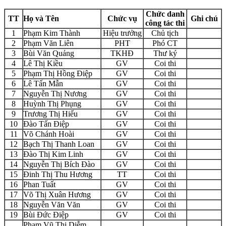
Chức danh
TT
Họ và Tên
Chức vụ
Ghi chú
công tác thi
1
Phạm Kim Thành
Hiệu trưởng
Chủ tịch
2
Phạm Văn Liên
PHT
Phó CT
3
Bùi Văn Quảng
TKHĐ
Thư ký
4
Lê Thị Kiều
GV
Coi thi
5
Phạm Thị Hồng Điệp
GV
Coi thi
6
Lê Tấn Mẫn
GV
Coi thi
7
Nguyễn Thị Nương
GV
Coi thi
8
Huỳnh Thị Phụng
GV
Coi thi
9
Trương Thị Hiếu
GV
Coi thi
10
Đào Tấn Điệp
GV
Coi thi
11
Võ Chánh Hoài
GV
Coi thi
12
Bạch Thị Thanh Loan
GV
Coi thi
13
Đào Thị Kim Linh
GV
Coi thi
14
Nguyễn Thị Bích Đào
GV
Coi thi
15
Đinh Thị Thu Hương
TT
Coi thi
16
Phan Tuất
GV
Coi thi
17
Võ Thị Xuân Hương
GV
Coi thi
18
Nguyễn Văn Văn
GV
Coi thi
19
Bùi Đức Điệp
GV
Coi thi
Phạm Vũ Thị Diễm