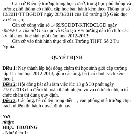
Căn cứ Điều lệ trường trung học cơ sở, trung học phổ thông và
trường phổ thông có nhiều cấp học ban hành kèm theo Thông tư số
12/2011/TT-BGDĐT ngày 28/3/2011 của Bộ trưởng Bộ Giáo dục
và Đào tạo;
Căn cứ công văn số 1469/SGDĐT-KTKĐCLGD ngày
06/9/2012 của Sở Giáo dục và Đào tạo V/v hướng dẫn tổ chức các
kỳ thi chọn học sinh giỏi năm học 2012-2013;
Căn cứ vào tình hình thực tế của Trường THPT Số 2 Tư
Nghĩa.
QUYẾT ĐỊNH
Điều 1
: Nay thành lập hội đồng chấm thi học sinh giỏi cấp trường
lớp 11 năm học 2012-2013, gồm các ông, bà ( có danh sách kèm
theo ).
Điều 2
: Hội đồng bắt đầu làm việc lúc 13 giờ 30 phút ngày
27/01/2013 cho đến khi hoàn thành nhiệm vụ và có trách nhiệm tổ
chức chấm thi đúng quy định.
Điều 3
: Các ông, bà có tên trong điều 1, văn phòng nhà trường chịu
trách nhiệm thi hành quyết định này.
Nơi
nhận:
HIỆU TRƯỞNG
- Như điều 1;