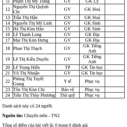
11
Phạm Thị Mỹ Trang
GV
GK Lý
Nguyễn Thị Quỳnh
12
GV
GK Hoá
Chi
13
Trần Thị Hân
GV
GK Hoá
14
Nguyễn Thị Mỹ Linh
GV
GK Sinh
15
Hà Thị Kim Hân
GV
GK Sinh
16
Lê Thanh Long
GV
GK Địa
17
Mai Thị Kim Hưng
GV
GK Địa
GK Tiếng
18
Phan Thị Thạch
GV
Anh
GK Tiếng
19
Lê Thị Kiều Duyên
GV
Anh
20
Lê Trọng Hiếu
TP
GK Tin học
21
Võ Thị Nhuận
GV
GK Tin học
Phùng Thị Tuyết
22
Y tế
Phục vụ
Giang
23
Tôn Thị Kim Chi
Bảo vệ
Phục vụ
24
Trần Thị Thùy Phương
Thủ quỹ
Phục vụ
Danh sách này có 24 người.
Nguồn tin:
Chuyên môn - TN2
Tổng số điểm của bài viết là: 0 trong 0 đánh giá