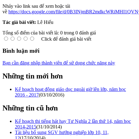
Nháy vào link sau để xem hoặc tải
về
https://docs.google.com/file/d/0B3INjmBR2mdkcWRiMHI1QVN
Tác giả bài viết:
Lê Hiếu
Tổng số điểm của bài viết là: 0 trong 0 đánh giá
Click để đánh giá bài viết
Bình luận mới
Bạn cần đăng nhập thành viên để sử dụng chức năng này
Những tin mới hơn
Kế hoạch hoạt động giáo dục ngoài giờ lên lớp, năm học
2016 - 2017
(03/10/2016)
Những tin cũ hơn
Kế hoạch thi tiếng hát hay Tư Nghĩa 2 lần thứ 14, năm học
2014-2015
(31/10/2014)
Tài liệu bổ sung SGV hướng nghiệp lớp 10, 11,
12
(17/10/2014)