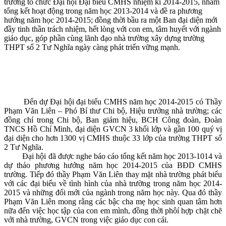
trường tổ chức Đại hội Đại biểu CMHS nhiệm kì 2014-2015, nhằm
tổng kết hoạt động trong năm học 2013-2014 và đề ra phương
hướng năm học 2014-2015; đồng thời bầu ra một Ban đại diện mới
đầy tinh thần trách nhiệm, hết lòng với con em, tâm huyết với ngành
giáo dục, góp phần cùng lãnh đạo nhà trường xây dựng trường
THPT số 2 Tư Nghĩa ngày càng phát triển vững mạnh.
Đến dự Đại hội đại biểu CMHS năm học 2014-2015 có Thầy
Phạm Văn Liên – Phó Bí thư Chi bộ, Hiệu trưởng nhà trường; các
đồng chí trong Chi bộ, Ban giám hiệu, BCH Công đoàn, Đoàn
TNCS Hồ Chí Minh, đại diện GVCN 3 khối lớp và gần 100 quý vị
đại diện cho hơn 1300 vị CMHS thuộc 33 lớp của trường THPT số
2 Tư Nghĩa.
Đại hội đã được nghe báo cáo tổng kết năm học 2013-1014 và
dự thảo phương hướng năm học 2014-2015 của BĐD CMHS
trường. Tiếp đó thầy Phạm Văn Liên thay mặt nhà trường phát biểu
với các đại biểu về tình hình của nhà trường trong năm học 2014-
2015 và những đổi mới của ngành trong năm học này. Qua đó thầy
Phạm Văn Liên mong rằng các bậc cha mẹ học sinh quan tâm hơn
nữa đến việc học tập của con em mình, đồng thời phôí hợp chặt chẽ
với nhà trường, GVCN trong việc giáo dục con cái.