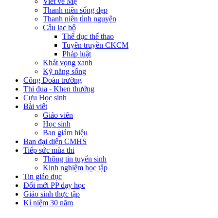
Viết về Mẹ
Thanh niên sống đẹp
Thanh niên tình nguyện
Câu lạc bộ
Thể dục thể thao
Tuyên truyền CKCM
Pháp luật
Khát vọng xanh
Kỹ năng sống
Công Đoàn trường
Thi đua - Khen thưởng
Cựu Học sinh
Bài viết
Giáo viên
Học sinh
Ban giám hiệu
Ban đại diện CMHS
Tiếp sức mùa thi
Thông tin tuyển sinh
Kinh nghiệm học tập
Tin giáo dục
Đổi mới PP dạy học
Giáo sinh thực tập
Kỉ niệm 30 năm