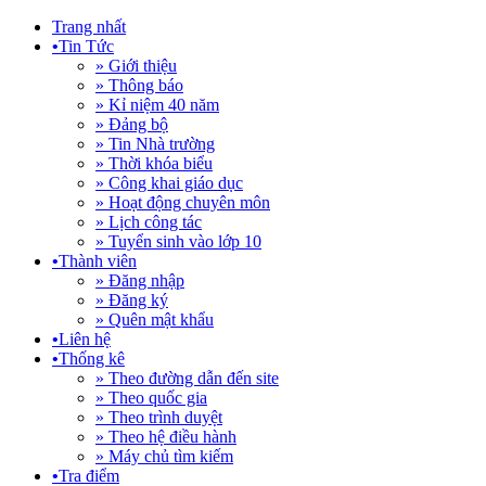
Trang nhất
•
Tin Tức
» Giới thiệu
» Thông báo
» Kỉ niệm 40 năm
» Đảng bộ
» Tin Nhà trường
» Thời khóa biểu
» Công khai giáo dục
» Hoạt động chuyên môn
» Lịch công tác
» Tuyển sinh vào lớp 10
•
Thành viên
» Đăng nhập
» Đăng ký
» Quên mật khẩu
•
Liên hệ
•
Thống kê
» Theo đường dẫn đến site
» Theo quốc gia
» Theo trình duyệt
» Theo hệ điều hành
» Máy chủ tìm kiếm
•
Tra điểm