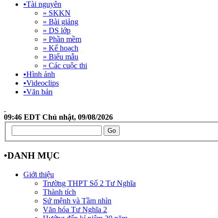
•
Tài nguyên
» SKKN
» Bài giảng
» DS lớp
» Phần mềm
» Kế hoạch
» Biểu mẫu
» Các cuộc thi
•
Hình ảnh
•
Videoclips
•
Văn bản
09:46 EDT Chủ nhật, 09/08/2026
•
DANH MỤC
Giới thiệu
Trường THPT Số 2 Tư Nghĩa
Thành tích
Sứ mệnh và Tầm nhìn
Văn hóa Tư Nghĩa 2