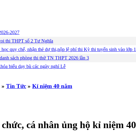
c 2026-2027
ng coi thi THPT số 2 Tư Nghĩa
 học quy chế, nhận thẻ dự thi,nộp lệ phí thi Kỳ thi tuyển sinh vào lớ
 danh sách phòng thi thử TN THPT 2026 lần 3
khóa biểu dạy bù các ngày nghỉ Lễ
»
Tin Tức
»
Kỉ niệm 40 năm
 chức, cá nhân ủng hộ kỉ niệm 4