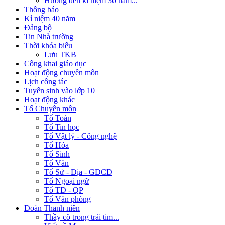
Hướng đến kỉ niệm 30 năm...
Thông báo
Kỉ niệm 40 năm
Đảng bộ
Tin Nhà trường
Thời khóa biểu
Lưu TKB
Công khai giáo dục
Hoạt động chuyên môn
Lịch công tác
Tuyển sinh vào lớp 10
Hoạt động khác
Tổ Chuyên môn
Tổ Toán
Tổ Tin học
Tổ Vật lý - Công nghệ
Tổ Hóa
Tổ Sinh
Tổ Văn
Tổ Sử - Địa - GDCD
Tổ Ngoại ngữ
Tổ TD - QP
Tổ Văn phòng
Đoàn Thanh niên
Thầy cô trong trái tim...