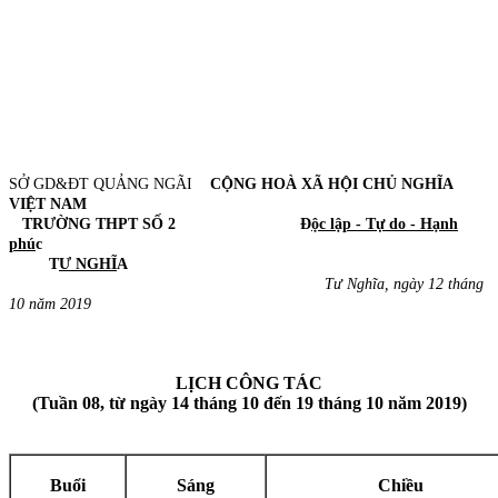
SỞ GD&ĐT QUẢNG NGÃI
CỘNG HOÀ XÃ HỘI CHỦ NGHĨA
VIỆT NAM
TRƯỜNG THPT SỐ 2 Đ
ộc lập - Tự do - Hạnh
phú
c
T
Ư NGHĨ
A
Tư Nghĩa, ngày 12 tháng
10 năm 2019
LỊCH CÔNG TÁC
(Tuần 08, từ ngày 14 tháng 10 đến 19 tháng 10 năm 2019)
Buổi
Sáng
Chiều