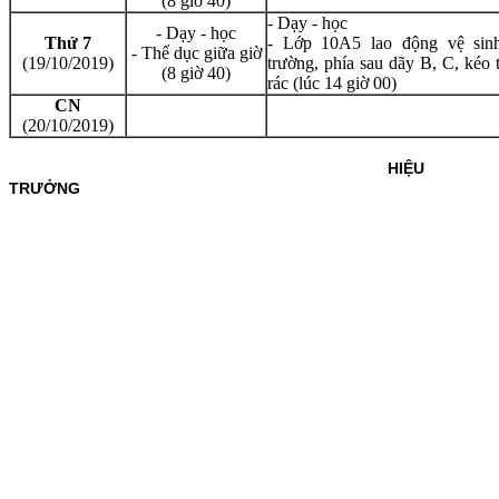
(8 giờ 40)
- Dạy - học
- Dạy - học
Thứ 7
- Lớp 10A5
lao động vệ sin
- Thể dục giữa giờ
(19/10/2019)
trường, phía sau dãy B, C, kéo 
(8 giờ 40)
rác
(lúc 14 giờ 00)
CN
(20/10/2019)
HIỆU
TRƯỞNG