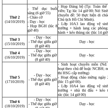
- Họp Đảng bộ (Tp: Toàn thể
- Thể dục buổi
viên; Tg: lúc 14 giờ 00; Nd: Sin
sáng (6 giờ 55)
chuyên đề: 50 thực hiện di chú
Thứ 2
- Chào cờ
Chủ tịch Hồ Chí Minh).
(14/10/2019)
- Dạy - học
- Lớp 10A3 lao động vệ sin
- Họp BGH (lúc 8
trường + hành lang các phòng
giờ 40)
hành + kéo thùng rác (lúc 14 giờ
- Dạy - học
Thứ 3
- Thể dục giữa giờ
Dạy - học
(15/10/2019)
(8 giờ 40)
- Dạy - học
Thứ 4
- Thể dục giữa giờ
Dạy - học
(16/10/2019)
(8 giờ 40)
- Sinh hoạt chuyên môn (Nd:
hoạt theo chủ để hoặc NCBH; n
thi HSG cấp trường)
- Dạy - học
Thứ 5
- Hoạt động chào mừng ngày 
- Thể dục giữa giờ
(1710/2019)
(lúc 15 giờ 00).
(8 giờ 40)
- Lớp 10A4 lao động vệ sin
trường + nhà thi đấu + kéo 
rác (lúc 14 giờ 00)
- Dạy - học
Thứ 6
- Thể dục giữa giờ
Dạy - học
(18/10/2019)