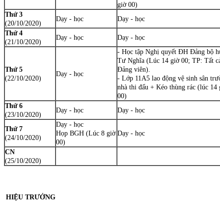
giờ 00)
Thứ 3
Dạy - học
Dạy - học
(20/10/2020)
Thứ 4
Dạy - học
Dạy - học
(21/10/2020)
- Học tập Nghị quyết ĐH Đảng bộ h
Tư Nghĩa (Lúc 14 giờ 00; TP: Tất c
Thứ 5
Đảng viên).
Dạy - học
(22/10/2020)
- Lớp 11A5 lao động vệ sinh sân trư
nhà thi đấu + Kéo thùng rác (lúc 14 
00)
Thứ 6
Dạy - học
Dạy - học
(23/10/2020)
Dạy - học
Thứ 7
Họp BGH (Lúc 8 giờ
Dạy - học
(24/10/2020)
00)
CN
(25/10/2020)
HIỆU TRƯỞNG