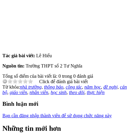
Tác giả bài viết:
Lê Hiếu
Nguồn tin:
Trường THPT số 2 Tư Nghĩa
Tổng số điểm của bài viết là: 0 trong 0 đánh giá
Click để đánh giá bài viết
Từ khóa:
nhà trường
,
thông báo
,
công tác
,
năm học
,
đề nghị
,
cán
bộ
,
giáo viên
,
nhân viên
,
học sinh
,
theo dõi
,
thực hiện
Bình luận mới
Bạn cần đăng nhập thành viên để sử dụng chức năng này
Những tin mới hơn