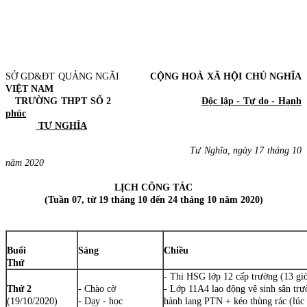
SỞ GD&ĐT QUẢNG NGÃI
CỘNG HOÀ XÃ HỘI CHỦ NGHĨA
VIỆT NAM
TRƯỜNG THPT SỐ 2
Độc lập - Tự do - Hạnh
phúc
TƯ NGHĨA
Tư Nghĩa, ngày 17 tháng 10
năm 2020
LỊCH CÔNG TÁC
(Tuần 07, từ 19 tháng 10 đến 24 tháng 10 năm 2020)
Buổi
Sáng
Chiều
Thứ
- Thi HSG lớp 12 cấp trường (13 giờ
Thứ 2
- Chào cờ
- Lớp 11A4 lao động vệ sinh sân tr
(19/10/2020)
- Dạy - học
hành lang PTN + kéo thùng rác (lúc