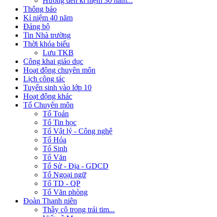
Hướng đến kỉ niệm 30 năm...
Thông báo
Kỉ niệm 40 năm
Đảng bộ
Tin Nhà trường
Thời khóa biểu
Lưu TKB
Công khai giáo dục
Hoạt động chuyên môn
Lịch công tác
Tuyển sinh vào lớp 10
Hoạt động khác
Tổ Chuyên môn
Tổ Toán
Tổ Tin học
Tổ Vật lý - Công nghệ
Tổ Hóa
Tổ Sinh
Tổ Văn
Tổ Sử - Địa - GDCD
Tổ Ngoại ngữ
Tổ TD - QP
Tổ Văn phòng
Đoàn Thanh niên
Thầy cô trong trái tim...