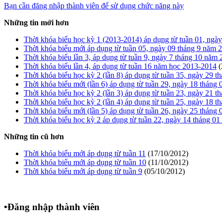
Bạn cần đăng nhập thành viên để sử dụng chức năng này
Những tin mới hơn
Thời khóa biểu học kỳ 1 (2013-2014) áp dụng từ tuần 01, ngày 
Thời khóa biểu mới áp dụng từ tuần 05, ngày 09 tháng 9 năm 20
Thời khóa biểu lần 3, áp dụng từ tuần 9, ngày 7 tháng 10 năm
Thời khóa biểu lần 4, áp dụng từ tuần 16 năm học 2013-2014
(
Thời khóa biểu học kỳ 2 (lần 8) áp dụng từ tuần 35, ngày 29 th
Thời khóa biểu mới (lần 6) áp dụng từ tuần 29, ngày 18 tháng 
Thời khóa biểu học kỳ 2 (lần 3) áp dụng từ tuần 23, ngày 21 th
Thời khóa biểu học kỳ 2 (lần 4) áp dụng từ tuần 25, ngày 18 th
Thời khóa biểu mới (lần 5) áp dụng từ tuần 26, ngày 25 tháng 
Thời khóa biểu học kỳ 2 áp dụng từ tuần 22, ngày 14 tháng 01 
Những tin cũ hơn
Thời khóa biểu mới áp dụng từ tuần 11
(17/10/2012)
Thời khóa biểu mới áp dụng từ tuần 10
(11/10/2012)
Thời khóa biểu mới áp dụng từ tuần 9
(05/10/2012)
•
Đăng nhập thành viên