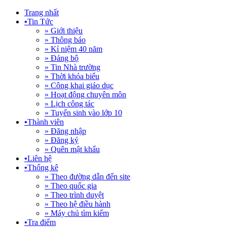
Trang nhất
•
Tin Tức
» Giới thiệu
» Thông báo
» Kỉ niệm 40 năm
» Đảng bộ
» Tin Nhà trường
» Thời khóa biểu
» Công khai giáo dục
» Hoạt động chuyên môn
» Lịch công tác
» Tuyển sinh vào lớp 10
•
Thành viên
» Đăng nhập
» Đăng ký
» Quên mật khẩu
•
Liên hệ
•
Thống kê
» Theo đường dẫn đến site
» Theo quốc gia
» Theo trình duyệt
» Theo hệ điều hành
» Máy chủ tìm kiếm
•
Tra điểm