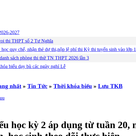
c 2026-2027
ng coi thi THPT số 2 Tư Nghĩa
 học quy chế, nhận thẻ dự thi,nộp lệ phí thi Kỳ thi tuyển sinh vào lớ
 danh sách phòng thi thử TN THPT 2026 lần 3
khóa biểu dạy bù các ngày nghỉ Lễ
»
Tin Tức
»
Thời khóa biểu
»
Lưu TKB
ểu học kỳ 2 áp dụng từ tuần 20,