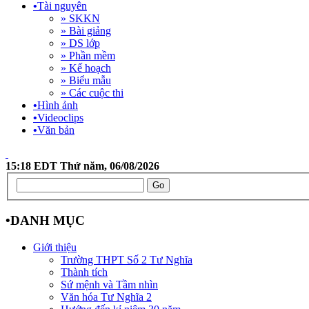
•
Tài nguyên
» SKKN
» Bài giảng
» DS lớp
» Phần mềm
» Kế hoạch
» Biểu mẫu
» Các cuộc thi
•
Hình ảnh
•
Videoclips
•
Văn bản
15:18 EDT Thứ năm, 06/08/2026
•
DANH MỤC
Giới thiệu
Trường THPT Số 2 Tư Nghĩa
Thành tích
Sứ mệnh và Tầm nhìn
Văn hóa Tư Nghĩa 2