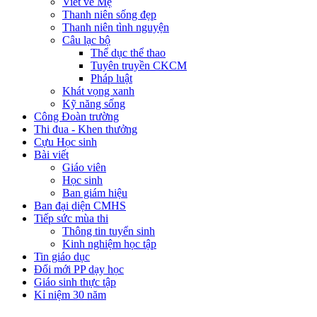
Viết về Mẹ
Thanh niên sống đẹp
Thanh niên tình nguyện
Câu lạc bộ
Thể dục thể thao
Tuyên truyền CKCM
Pháp luật
Khát vọng xanh
Kỹ năng sống
Công Đoàn trường
Thi đua - Khen thưởng
Cựu Học sinh
Bài viết
Giáo viên
Học sinh
Ban giám hiệu
Ban đại diện CMHS
Tiếp sức mùa thi
Thông tin tuyển sinh
Kinh nghiệm học tập
Tin giáo dục
Đổi mới PP dạy học
Giáo sinh thực tập
Kỉ niệm 30 năm