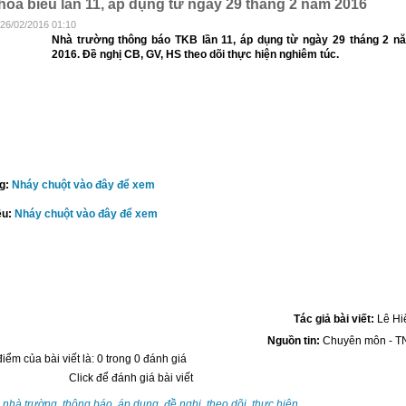
hóa biểu lần 11, áp dụng từ ngày 29 tháng 2 năm 2016
 26/02/2016 01:10
Nhà trường thông báo TKB lần 11, áp dụng từ ngày 29 tháng 2 n
2016. Đề nghị CB, GV, HS theo dõi thực hiện nghiêm túc.
ng:
Nháy chuột vào đây để xem
ều:
Nháy chuột vào đây để xem
Tác giả bài viết:
Lê Hi
Nguồn tin:
Chuyên môn - T
iểm của bài viết là: 0 trong 0 đánh giá
Click để đánh giá bài viết
:
nhà trường
,
thông báo
,
áp dụng
,
đề nghị
,
theo dõi
,
thực hiện