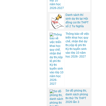
Danh sách thí
sinh dự thi tại Hội
đồng coi thi THPT
số 2 Tư Nghĩa
Thông báo về việc
triển khai học quy
chế, nhận thẻ dự
thi,nộp lệ phí thi
Kỳ thi tuyển sinh
vào lớp 10 năm
học 2026- 2027
Sơ đồ phòng thi,
danh sách phòng
thi thử TN THPT
2026 lần 3