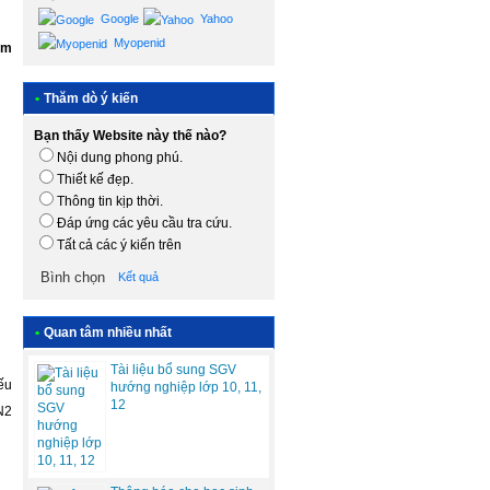
Google
Yahoo
Myopenid
ăm
•
Thăm dò ý kiến
Bạn thấy Website này thế nào?
Nội dung phong phú.
Thiết kế đẹp.
Thông tin kịp thời.
Đáp ứng các yêu cầu tra cứu.
Tất cả các ý kiến trên
Kết quả
•
Quan tâm nhiều nhất
Tài liệu bổ sung SGV
ếu
hướng nghiệp lớp 10, 11,
12
N2