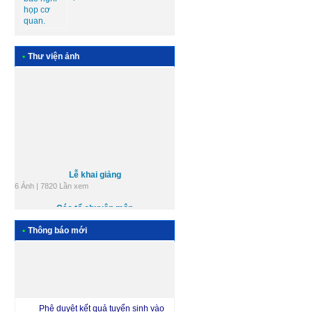
•
Thư viện ảnh
Lễ khai giảng
6 Ảnh | 7820 Lần xem
Các tổ chuyên môn
9 Ảnh | 9635 Lần xem
+ Xem tất cả
•
Thông báo mới
Phê duyệt kết quả tuyển sinh vào