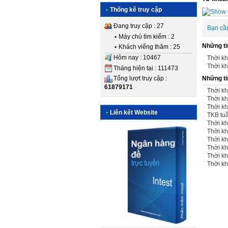
•
Thống kê truy cập
Đang truy cập : 27
Bạn cầ
•
Máy chủ tìm kiếm : 2
Những ti
•
Khách viếng thăm : 25
Hôm nay : 10467
Thời kh
Thời kh
Tháng hiện tại : 111473
Những ti
Tổng lượt truy cập :
61879171
Thời kh
Thời kh
Thời kh
•
Liên kết Website
TKB tu
Thời kh
Thời kh
Thời kh
Thời kh
Thời kh
Thời kh