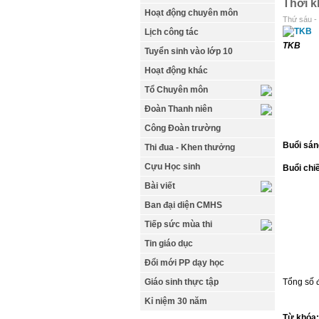
Thời k
Hoạt động chuyên môn
Thứ sáu -
Lịch công tác
TKB
Tuyển sinh vào lớp 10
Hoạt động khác
Tổ Chuyên môn
Đoàn Thanh niên
Công Đoàn trường
Buổi sá
Thi đua - Khen thưởng
Cựu Học sinh
Buổi chi
Bài viết
Ban đại diện CMHS
Tiếp sức mùa thi
Tin giáo dục
Đổi mới PP dạy học
Giáo sinh thực tập
Tổng số đ
Kỉ niệm 30 năm
Từ khóa