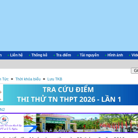
n
•
Liên hệ
•
Thống kê
•
Tra điểm
•
Tài nguyên
•
Hình ảnh
•
Vid
»
»
n Tức
Thời khóa biểu
Lưu TKB