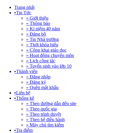
Trang nhất
•
Tin Tức
» Giới thiệu
» Thông báo
» Kỉ niệm 40 năm
» Đảng bộ
» Tin Nhà trường
» Thời khóa biểu
» Công khai giáo dục
» Hoạt động chuyên môn
» Lịch công tác
» Tuyển sinh vào lớp 10
•
Thành viên
» Đăng nhập
» Đăng ký
» Quên mật khẩu
•
Liên hệ
•
Thống kê
» Theo đường dẫn đến site
» Theo quốc gia
» Theo trình duyệt
» Theo hệ điều hành
» Máy chủ tìm kiếm
•
Tra điểm