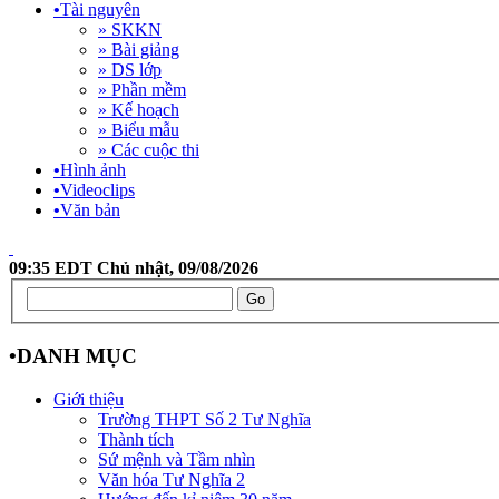
•
Tài nguyên
» SKKN
» Bài giảng
» DS lớp
» Phần mềm
» Kế hoạch
» Biểu mẫu
» Các cuộc thi
•
Hình ảnh
•
Videoclips
•
Văn bản
09:35 EDT Chủ nhật, 09/08/2026
•
DANH MỤC
Giới thiệu
Trường THPT Số 2 Tư Nghĩa
Thành tích
Sứ mệnh và Tầm nhìn
Văn hóa Tư Nghĩa 2