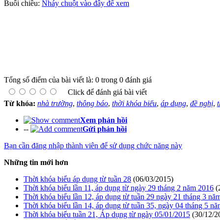
Buổi chiều:
Nháy chuột vào đây để xem
Tổng số điểm của bài viết là: 0 trong 0 đánh giá
Click để đánh giá bài viết
Từ khóa:
nhà trường
,
thông báo
,
thời khóa biểu
,
áp dụng
,
đề nghị
,
Xem phản hồi
--
Gửi phản hồi
Bạn cần đăng nhập thành viên để sử dụng chức năng này
Những tin mới hơn
Thời khóa biểu áp dụng từ tuần 28
(06/03/2015)
Thời khóa biểu lần 11, áp dụng từ ngày 29 tháng 2 năm 2016
(
Thời khóa biểu lần 12, áp dụng từ tuần 29 ngày 21 tháng 3 nă
Thời khóa biểu lần 14, áp dụng từ tuần 35, ngày 04 tháng 5 n
Thời khóa biểu tuần 21, Áp dụng từ ngày 05/01/2015
(30/12/2