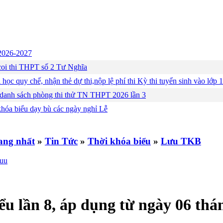
c 2026-2027
ng coi thi THPT số 2 Tư Nghĩa
 học quy chế, nhận thẻ dự thi,nộp lệ phí thi Kỳ thi tuyển sinh vào lớ
 danh sách phòng thi thử TN THPT 2026 lần 3
khóa biểu dạy bù các ngày nghỉ Lễ
»
Tin Tức
»
Thời khóa biểu
»
Lưu TKB
ểu lần 8, áp dụng từ ngày 06 th