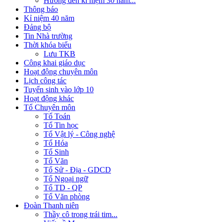
Hướng đến kỉ niệm 30 năm...
Thông báo
Kỉ niệm 40 năm
Đảng bộ
Tin Nhà trường
Thời khóa biểu
Lưu TKB
Công khai giáo dục
Hoạt động chuyên môn
Lịch công tác
Tuyển sinh vào lớp 10
Hoạt động khác
Tổ Chuyên môn
Tổ Toán
Tổ Tin học
Tổ Vật lý - Công nghệ
Tổ Hóa
Tổ Sinh
Tổ Văn
Tổ Sử - Địa - GDCD
Tổ Ngoại ngữ
Tổ TD - QP
Tổ Văn phòng
Đoàn Thanh niên
Thầy cô trong trái tim...