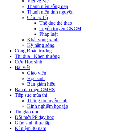
Viết về Mẹ
Thanh niên sống đẹp
Thanh niên tình nguyện
Câu lạc bộ
Thể dục thể thao
Tuyên truyền CKCM
Pháp luật
Khát vọng xanh
Kỹ năng sống
Công Đoàn trường
Thi đua - Khen thưởng
Cựu Học sinh
Bài viết
Giáo viên
Học sinh
Ban giám hiệu
Ban đại diện CMHS
Tiếp sức mùa thi
Thông tin tuyển sinh
Kinh nghiệm học tập
Tin giáo dục
Đổi mới PP dạy học
Giáo sinh thực tập
Kỉ niệm 30 năm